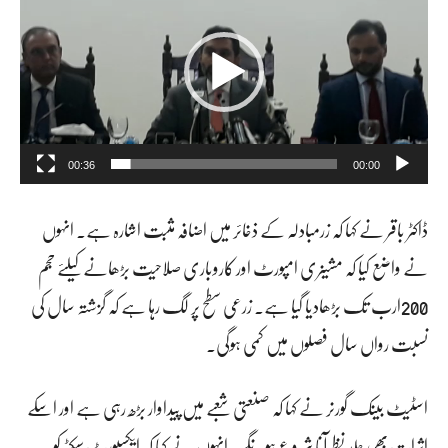
ی
ڈ
ی
و
پ
00:36
00:00
ل
ڈاکٹر باقر نے کہا کہ زرمبادلہ کے ذخائر میں اضافہ مثبت اشارہ ہے۔ انہوں
ی
نے واضع کیا کہ مشینری امپورٹ اور کاروباری صلاحیت بڑھانے کیلئے حجم
ئ
200ارب تک بڑھادیا گیا ہے۔ زرعی سطح پر لگ رہا ہے کہ گزشتہ سال کی
ر
نسبت رواں سال فصلوں میں کمی ہوگی۔
اسٹیٹ بینک گورنر نے کہا کہ صنعتی شعبے میں پیداوار بڑھ رہی ہے اور اسکے
اثرات بھی جلد نظر آنا شروع ہونگے۔ انہوں نے کہا کہ ایکسپورٹ سیکٹر کو