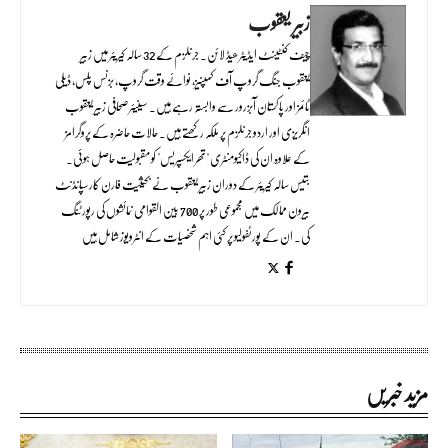
زبیر یعقوب
چیف کنٹینٹ ایڈیٹر ھیڈ لائن۔ جرنلزم کے 32 سالہ کیریئر میں زبیر
یعقوب جنگ گروپ آف کمپنیز، نوائے وقت گروپ، بزنس پلس، ڈیلی
ٹائمز اور پاکستان آبزرور سے وابستہ رہے ہیں۔ سینیئر صحافی زبیر یعقوب
انگریزی اور اردو جرنلزم پر ملکہ رکھتے ہیں۔ حالات حاضرہ کے پروگرامز
کے علاوہ ان کی ڈاکیومنٹری "تھر ایکسپریس" کو مقبولیت حاصل ہوئی۔
بتیس سالہ کیریئر کے دوران زبیر یعقوب نے بحیثیت فارن کارسپانڈنٹ
بیرون ممالک میں مجموعی طور پر 700 بین القوامی نمائشوں کی رپورٹنگ
کی۔ ان کے پورٹفولیو پر کئی اہم شخصیات کے انٹرویوز شامل ہیں
مزید خبریں