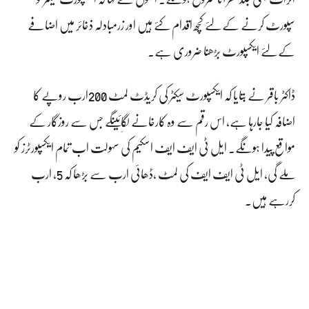
سپورٹ کرنے کے لئے کچھ اقدام کئے ہیں اور زرمبادلہ ذخائر میں اضافے
کے لئے ایکسپورٹ بڑھنا ضروری ہے۔
ڈاکٹر باقر نے بتایا کہ ایکسپورٹ سیکٹر کی کریڈٹ لمٹ 200ارب روپے کا
اضافہ کیا جارہا ہے, اس رقم سے وہ کارخانے لگاِئینگے جس سے روزگار کے
مواقع پیدا ہونگے. ایل ٹی ایف ایف اسکیم کی سہولت اب تمام ایکسپورٹرز کو
ملے گی, ایل ٹی ایف ایف کی لمٹ ،ڈھائی ارب سے بڑھا کہ 5، ارب
کررہے ہیں.