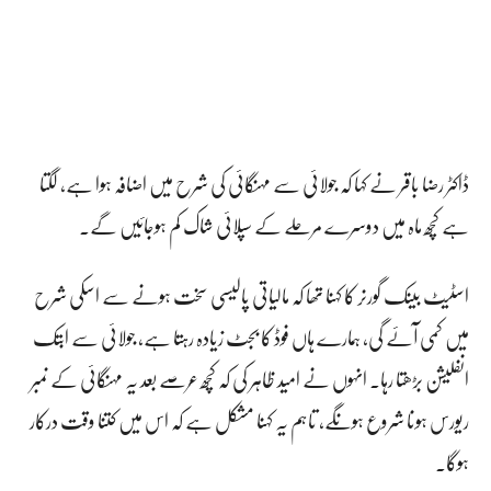
ڈاکٹر رضا باقر نے کہا کہ جولائی سے مہنگائی کی شرح میں اضافہ ہوا ہے، لگتا
ہے کچھ ماہ میں دوسرے مرحلے کے سپلائی شاک کم ہوجائیں گے۔
اسٹیٹ بینک گورنر کا کہنا تھا کہ مالیاتی پالیسی سخت ہونے سے اسکی شرح
میں کمی آئے گی، ہمارے ہاں فوڈ کا بجٹ زیادہ رہتا ہے، جولائی سے ابتک
انفلیشن بڑھتا رہا۔ انہوں نے امید ظاہر کی کہ کچھ عرصے بعد یہ مہنگائی کے نمبر
ریورس ہونا شروع ہونگے، تاہم یہ کہنا مشکل ہے کہ اس میں کتنا وقت درکار
ہوگا۔