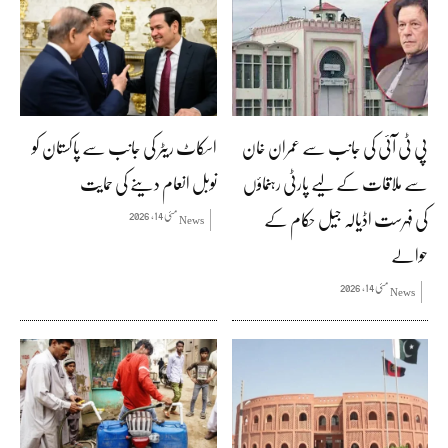
پی ٹی آئی کی جانب سے عمران خان
اسکاٹ ریٹر کی جانب سے پاکستان کو
سے ملاقات کے لیے پارٹی رہنماؤں
نوبل انعام دینے کی حمایت
کی فہرست اڈیالہ جیل حکام کے
مئی 14, 2026
News
حوالے
مئی 14, 2026
News