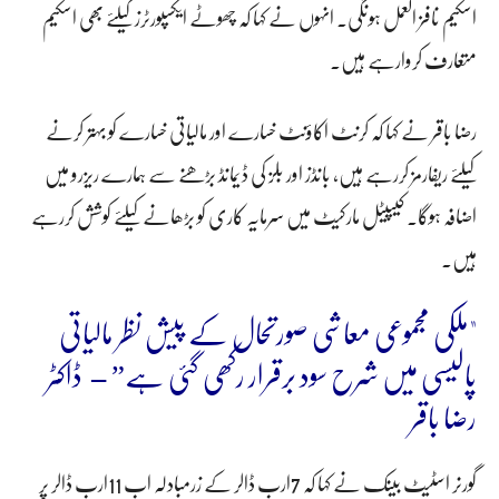
اسکیم نافز العمل ہونگی۔ انہوں نے کہا کہ چھوٹے ایکسپورٹرز کیلئے بھی اسکیم
متعارف کروارہے ہیں۔
رضا باقر نے کہا کہ کرنٹ اکاؤنٹ خسارے اور مالیاتی خسارے کو بہتر کرنے
کیلئے ریفارمز کررہے ہیں، بانڈز اور بلز کی ڈیمانڈ بڑھنے سے ہمارے ریزرو میں
اضافہ ہوگا۔ کیپیٹل مارکیٹ میں سرمایہ کاری کو بڑھانے کیلئے کوشش کررہے
ہیں۔
"ملکی مجموعی معاشی صورتحال کے پیش نظر مالیاتی
پالیسی میں شرح سود برقرار رکھی گئی ہے” – ڈاکٹر
رضا باقر
گورنر اسٹیٹ بینک نے کہا کہ 7ارب ڈالر کے زرمبادلہ اب 11ارب ڈالر پر