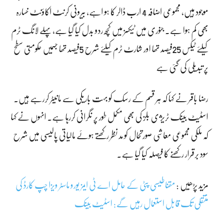
موجود ہیں، مجموعی اضافہ 4 ارب ڈالر کا ہو اہے، بیرونی کرنٹ اکاؤنٹ خسارہ
بھی کم ہوا ہے۔ جنوری میں ٹیکسز میں کچھ ردو بدل کیا گیا ہے، پہلے لانگ ٹرم
کیلئے ٹیکس 25فیصد تھا اور شارٹ ٹرم کیلئے شرح 5فیصد تھا جسمیں حکومتی سطح
پر تبدیلی کی گئی ہے
رضا باقر نے کہا کہ ہر قسم کے رسک کو بہت باریکی سے مانیٹر کررہے ہیں۔
اسٹیٹ بینک ٹریژی بلز کی بھی مکمل طور پر نگرانی کررہا ہے۔ انہوں نے کہا
کہ ملکی مجموعی معاشی صورتحال کو مد نظر رکھتے ہوئے مالیاتی پالیسی میں شرح
سود برقرار رکھنے کا فیصلہ کیا گیا ہے۔
مزید پڑھیں :
مقناطیسی پٹی کے حامل اے ٹی ایمز یورو ماسٹر ویزا چپ کارڈ کی
منتقلی تک قابل استعمال رہیں گے: اسٹیٹ بینک