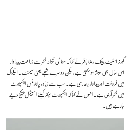
گورنر اسٹیٹ بینک رضا باقر نے کہا کہ معاشی نقطئہ نظر سے زراعت پیداوار
اس سال بھی متاثر ہوسکتی ہے، لیکن دوسرے شعبے یعنی سیمنٹ ۔ الیکڑک
میں فروخت اور پیداوار بڑھ رہی ہے۔ سب سے زیادہ پرفارمنس ایکسپورٹ
میں نظر آرہی ہے۔ انہوں نے کہا کہ ایکسپورٹ سیکٹر کیلئے اسپیشل پیکیج دیے
جارہے ہیں۔
و