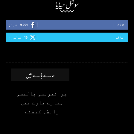
سوشل میڈیا
لائک
9,291
فینز
فالو
15
فالورز
ہمارے بارے میں
پرائیویسی پالیسی
ہمارے بارے میں
رابطہ کیجئے