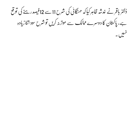
ڈاکٹر باقر نے خدشہ ظاہر کیا کہ مہنگائی کی شرح 11سے 12فیصد رہنے کی توقع
ہے، پاکستان کا دوسرے ممالک سے موازنہ کریں تو شرح سود اتنا زیادہ
نہیں۔