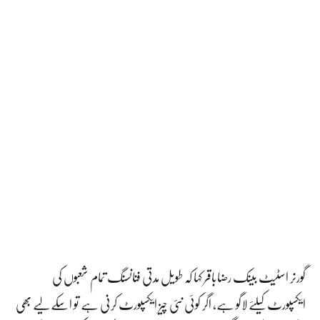
گورنر اسٹیٹ بینک رضاباقر کہا کہ طویل مدتی فنانسنگ تمام شعبوں کی
ایکسپورٹ کیلئے لاگو ہے، اگر کوئی نئی چیز ایکسپورٹ کرنی ہے تو اسکے لیے بھی