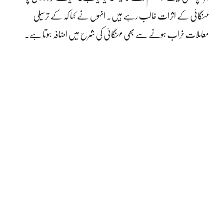
مہنگائی کے اثرات غالب رہے ہیں۔ انہوں نے کہا کہ کے ترسیلی
معاملات خراب ہونے سے بھی مہنگائی کی شرح میں اضافہ ہوتا ہے۔