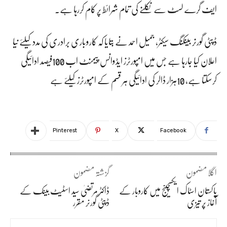
ایف گرے لسٹ سے نکلنے کی تمام شرائط پر کام کررہا ہے۔
ڈپٹی گورنر بینکنگ سیکٹر، جمیل احمد نے بتایا کہ کاروباری برادری کی مدد کیلئے نیا
اعلان کیا جارہا ہے جس میں امپورٹرز ایڈوانس پیمنٹ اب 100فیصد ادائیگی
کرسکتا ہے، 10ہزار ڈالر کی ادائیگی ہر قسم کے امپورٹرز کیلئے ہے
Pinterest
X
Facebook
اگلا مضمون
گزشتہ مضمون
پاکستان اسٹاک ایکسچینج میں کاروبار کے
ڈاکٹر مرتضیٰ سید اسٹیٹ بینک کے
آغاز پر تیزی
ڈپٹی گورنر مقرر