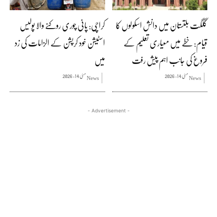
گلگت بلتستان میں دانش اسکولوں کا
کراچی: پانی چوری روکنے والا پولیس
قیام: خطے میں معیاری تعلیم کے
اسٹیشن خود کرپشن کے الزامات کی زد
فروغ کی جانب اہم پیش رفت
میں
مئی 14, 2026
مئی 14, 2026
News
News
- Advertisement -