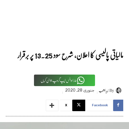
مالیاتی پالیسی کا اعلان، شرح سود 25۔13 پر برقرار
ہمارا واٹس اپپ گروپ جوائن کریں
By
زبیر یعقوب
جنوری 28, 2020
X
Facebook