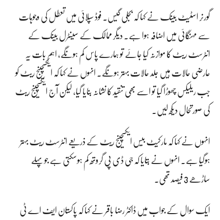
گورنر اسٹیٹ بینک نے کہا کہ بجلی گیس۔ فوڈ سپلائی میں تعطل کی وجوہات
سے مہنگائی میں اضافہ ہوا ہے۔ دیگر ممالک کے سینٹرل بینک کے
انٹرسٹ ریٹ کا موازنہ کیا جائے تو ہمارے پاس کم ہونگے، اہم بات یہ
عارضی حالات ہیں جلد حالات بہتر ہونگے۔ انہوں نے کہا کہ ایکسچینج ریٹ کو
جب ریلیکس چھوڑا گیا تو اسے بھی تنقید کا نشانہ بنایا گیا، لیکن آج ایکسچینج ریٹ
کی صورتحال دیکھ لیں۔
انہوں نے کہا کہ مارکیٹ بیس ایکسچینج ریٹ کے ذریعے انٹرسٹ ریٹ بہتر
ہوگیا ہے۔ انہوں نے بتایا کہ جی ڈی پی گروتھ کم ہوسکتی ہے جو پہلے
ساڑھے 3 فیصد تھی۔
ایک سوال کے جواب میں ڈاکٹر رضا باقر نے کہا کہ پاکستان ایف اے ٹی