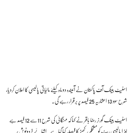
اسٹیٹ بینک آف پاکستان نے آئیندہ دو ماہ کیلئے مالیاتی پالیسی کا اعلان کردیا،
شرح سود 13 اعشاریہ 25 فیصد پر برقرار رہے گی۔
اسٹیٹ بینک گورنر رضا باقر نے کہا کہ مہنگائی کی شرح 11سے 12 فیصد ہے
لہزا پالیسی ریٹ کو مستحکم رکھنے کا فیصلہ کیا گیا ہے۔ اشیائے خردونوش پر