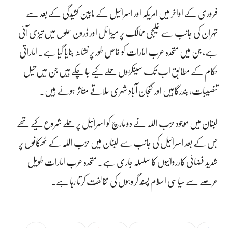
فروری کے اواخر میں امریکہ اور اسرائیل کے مابین کشیدگی کے بعد سے
تہران کی جانب سے خلیجی ممالک پر میزائل اور ڈرون حملوں میں تیزی آئی
ہے، جن میں متحدہ عرب امارات کو خاص طور پر نشانہ بنایا گیا ہے۔ اماراتی
حکام کے مطابق اب تک سینکڑوں حملے کیے جا چکے ہیں جن میں تیل
تنصیبات، بندرگاہیں اور گنجان آباد شہری علاقے متاثر ہوئے ہیں۔
لبنان میں موجود حزب اللہ نے دو مارچ کو اسرائیل پر حملے شروع کیے تھے
جس کے بعد اسرائیل کی جانب سے لبنان میں حزب اللہ کے ٹھکانوں پر
شدید فضائی کارروائیوں کا سلسلہ جاری ہے۔ متحدہ عرب امارات طویل
عرصے سے سیاسی اسلام پسند گروہوں کی مخالفت کرتا رہا ہے۔