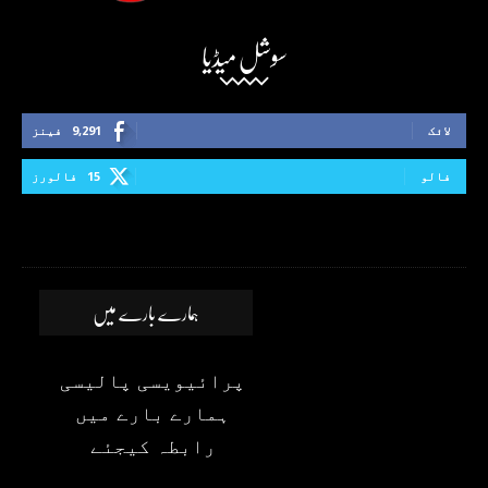
سوشل میڈیا
لائک
9,291
فینز
فالو
15
فالورز
ہمارے بارے میں
پرائیویسی پالیسی
ہمارے بارے میں
رابطہ کیجئے