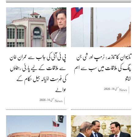
تائیوان کا تنازعہ: ٹرمپ اور شی جن
پی ٹی آئی کی جانب سے عمران خان
پنگ کی ملاقات میں سب سے اہم
سے ملاقات کے لیے پارٹی رہنماؤں
ایشو
کی فہرست اڈیالہ جیل حکام کے
حوالے
مئی 14, 2026
News
مئی 14, 2026
News