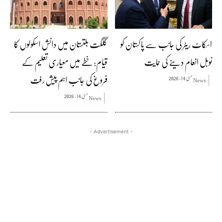
اسکاٹ ریٹر کی جانب سے پاکستان کو
گلگت بلتستان میں دانش اسکولوں کا
نوبل انعام دینے کی حمایت
قیام: خطے میں معیاری تعلیم کے
فروغ کی جانب اہم پیش رفت
مئی 14, 2026
News
مئی 14, 2026
News
- Advertisement -