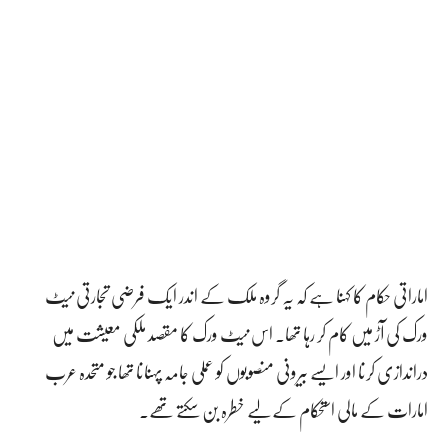
اماراتی حکام کا کہنا ہے کہ یہ گروہ ملک کے اندر ایک فرضی تجارتی نیٹ
ورک کی آڑ میں کام کر رہا تھا۔ اس نیٹ ورک کا مقصد ملکی معیشت میں
دراندازی کرنا اور ایسے بیرونی منصوبوں کو عملی جامہ پہنانا تھا جو متحدہ عرب
امارات کے مالی استحکام کے لیے خطرہ بن سکتے تھے۔