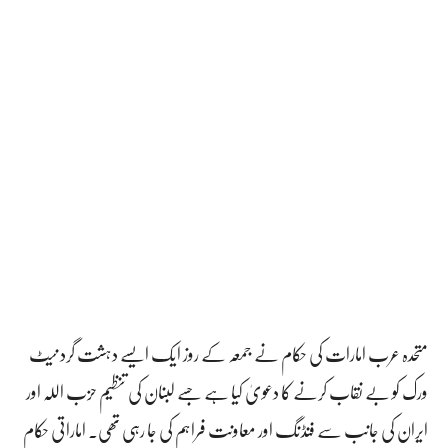
متحدہ عرب امارات کی حکام نے جمعہ کے روز ایک ایسے دہشت گرد نیٹ
ورک کو بے نقاب کرنے کا دعویٰ کیا ہے جسے لبنان کی تنظیم حزب اللہ اور
ایران کی جانب سے فنڈنگ اور معاونت فراہم کی جا رہی تھی۔ اماراتی حکام