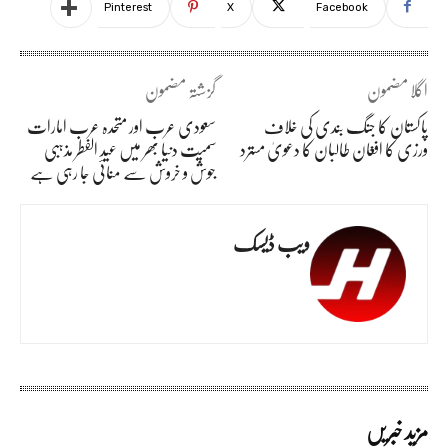
Pinterest
X
Facebook
اگلا مضمون
گزشتہ مضمون
پاکستان کا جنگ بندی کی خلاف
سعودی عرب اور متحدہ عرب امارات
ورزی کا افغان طالبان کا دعویٰ مسترد
سمیت دنیا بھر میں عید الفطر مذہبی
جوش و خروش سے منائی جا رہی ہے
ویب ڈیسک
مزید خبریں