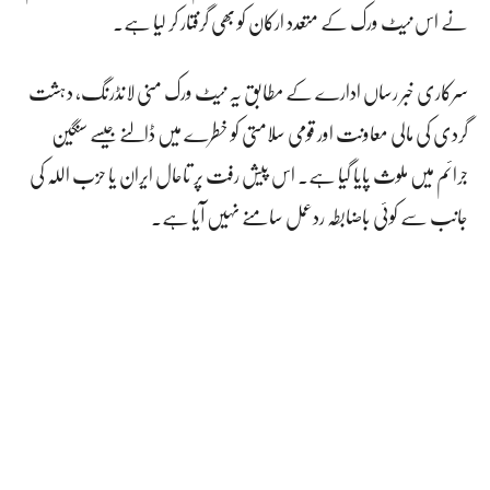
نے اس نیٹ ورک کے متعدد ارکان کو بھی گرفتار کر لیا ہے۔
سرکاری خبر رساں ادارے کے مطابق یہ نیٹ ورک منی لانڈرنگ، دہشت
گردی کی مالی معاونت اور قومی سلامتی کو خطرے میں ڈالنے جیسے سنگین
جرائم میں ملوث پایا گیا ہے۔ اس پیش رفت پر تاحال ایران یا حزب اللہ کی
جانب سے کوئی باضابطہ ردعمل سامنے نہیں آیا ہے۔