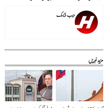
ویب ڈیسک
مزید خبریں