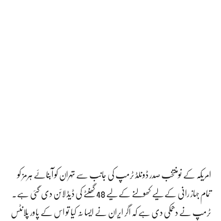
امریکہ کے نومنتخب صدر ڈونلڈ ٹرمپ کی جانب سے تہران کو آبنائے ہرمز کو
تمام جہاز رانی کے لیے کھولنے کے لیے 48 گھنٹے کی ڈیڈ لائن دی گئی ہے۔
ٹرمپ نے دھمکی دی ہے کہ اگر ایران نے ایسا نہ کیا تو اس کے پاور پلانٹس