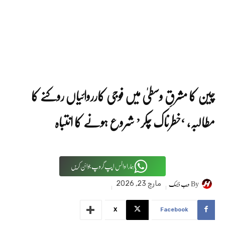
چین کا مشرقِ وسطیٰ میں فوجی کارروائیاں روکنے کا
مطالبہ، ‘خطرناک چکر’ شروع ہونے کا انتباہ
ہمارا واٹس اپپ گروپ جوائن کریں
By
ویب ڈیسک
مارچ 23, 2026
X
Facebook