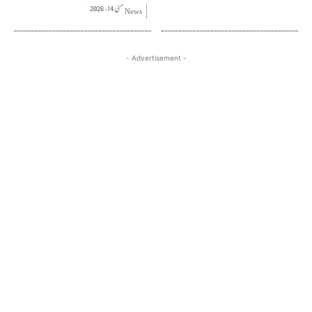
مئی 14, 2026
News
- Advertisement -