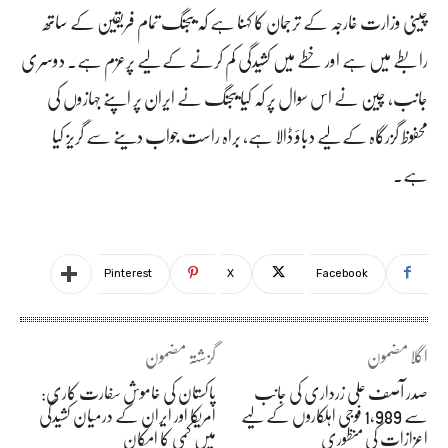
چینی وزارت خارجہ کے ترجمان کا کہنا ہے کہ بیجنگ تمام فریقین کے ساتھ
رابطے میں ہے اور خطے میں کشیدگی کم کرنے کے لیے پرعزم ہے۔ دوسری
جانب، چین نے اس سوال پر کہ کیا بیجنگ نے ایران پر اپنے جہازوں کی
محفوظ گزرگاہ کے لیے دباؤ ڈالا ہے، براہ راست جواب دینے سے گریز کیا
ہے۔
Pinterest
X
Facebook
اگلا مضمون
گزشتہ مضمون
صدر آصف علی زرداری کی جانب
پاکستان کی خاموش سفارت کاری:
سے 1,989 فوجی اہلکاروں کے لیے
امریکا اور ایران کے درمیان کشیدگی
اعزازات کی منظوری
میں کمی کا امکان