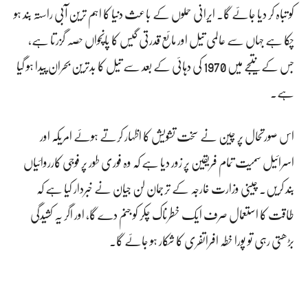
کو تباہ کر دیا جائے گا۔ ایرانی حملوں کے باعث دنیا کا اہم ترین آبی راستہ بند ہو
چکا ہے جہاں سے عالمی تیل اور مائع قدرتی گیس کا پانچواں حصہ گزرتا ہے،
جس کے نتیجے میں 1970 کی دہائی کے بعد سے تیل کا بدترین بحران پیدا ہو گیا
ہے۔
اس صورتحال پر چین نے سخت تشویش کا اظہار کرتے ہوئے امریکہ اور
اسرائیل سمیت تمام فریقین پر زور دیا ہے کہ وہ فوری طور پر فوجی کارروائیاں
بند کریں۔ چینی وزارت خارجہ کے ترجمان لن جیان نے خبردار کیا ہے کہ
طاقت کا استعمال صرف ایک خطرناک چکر کو جنم دے گا، اور اگر یہ کشیدگی
بڑھتی رہی تو پورا خطہ افراتفری کا شکار ہو جائے گا۔