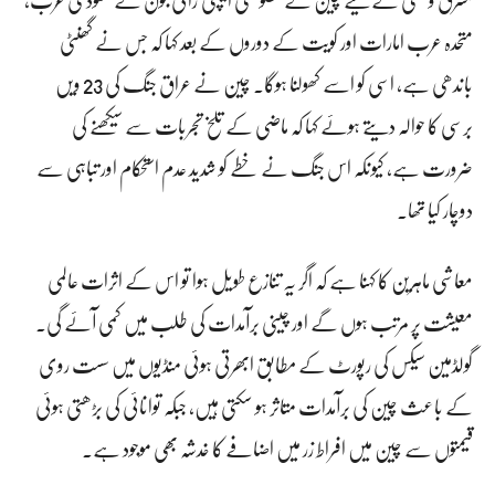
متحدہ عرب امارات اور کویت کے دوروں کے بعد کہا کہ جس نے گھنٹی
باندھی ہے، اسی کو اسے کھولنا ہوگا۔ چین نے عراق جنگ کی 23 ویں
برسی کا حوالہ دیتے ہوئے کہا کہ ماضی کے تلخ تجربات سے سیکھنے کی
ضرورت ہے، کیونکہ اس جنگ نے خطے کو شدید عدم استحکام اور تباہی سے
دوچار کیا تھا۔
معاشی ماہرین کا کہنا ہے کہ اگر یہ تنازع طویل ہوا تو اس کے اثرات عالمی
معیشت پر مرتب ہوں گے اور چینی برآمدات کی طلب میں کمی آئے گی۔
گولڈمین سیکس کی رپورٹ کے مطابق ابھرتی ہوئی منڈیوں میں سست روی
کے باعث چین کی برآمدات متاثر ہو سکتی ہیں، جبکہ توانائی کی بڑھتی ہوئی
قیمتوں سے چین میں افراط زر میں اضافے کا خدشہ بھی موجود ہے۔