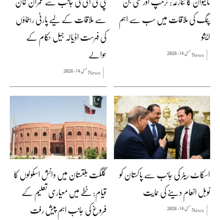
تائیوان کا تنازعہ: ٹرمپ اور شی جن
پی ٹی آئی کی جانب سے عمران خان
پنگ کی ملاقات میں سب سے اہم
سے ملاقات کے لیے پارٹی رہنماؤں
ایشو
کی فہرست اڈیالہ جیل حکام کے
حوالے
مئی 14, 2026
News
مئی 14, 2026
News
اسکاٹ ریٹر کی جانب سے پاکستان کو
گلگت بلتستان میں دانش اسکولوں کا
نوبل انعام دینے کی حمایت
قیام: خطے میں معیاری تعلیم کے
فروغ کی جانب اہم پیش رفت
مئی 14, 2026
News