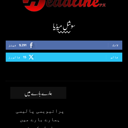
سوشل میڈیا
لائک
9,291
فینز
فالو
15
فالورز
ہمارے بارے میں
پرائیویسی پالیسی
ہمارے بارے میں
رابطہ کیجئے