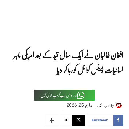
افغان طالبان نے ایک سال قید کے بعد امریکی ماہر
لسانیات ڈینس کوائل کو رہا کر دیا
ہمارا واٹس اپپ گروپ جوائن کریں
By
ویب ڈیسک
مارچ 25, 2026
X
Facebook