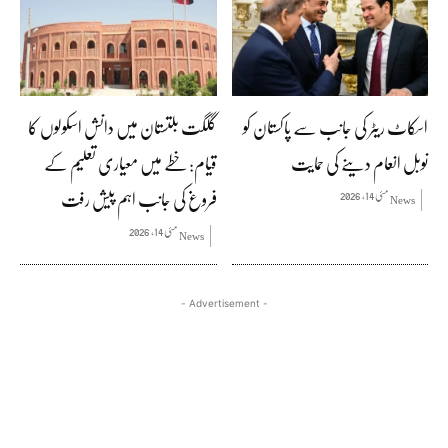
اسکاٹ ریٹر کی جانب سے پاکستان کو
گلگت بلتستان میں دانش اسکولوں کا
نوبل انعام دینے کی حمایت
قیام: خطے میں معیاری تعلیم کے
فروغ کی جانب اہم پیش رفت
مئی 14, 2026
News
مئی 14, 2026
News
- Advertisement -