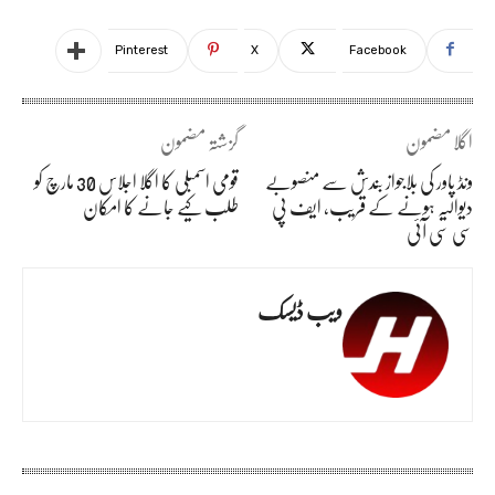
Pinterest
X
Facebook
اگلا مضمون
گزشتہ مضمون
ونڈ پاور کی بلاجواز بندش سے منصوبے
قومی اسمبلی کا اگلا اجلاس 30 مارچ کو
دیوالیہ ہونے کے قریب، ایف پی
طلب کیے جانے کا امکان
سی سی آئی
ویب ڈیسک