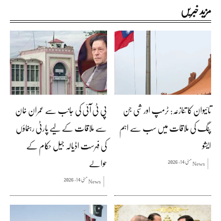
مزید خبریں
تائیوان کا تنازعہ: ٹرمپ اور شی جن
پی ٹی آئی کی جانب سے عمران خان
پنگ کی ملاقات میں سب سے اہم
سے ملاقات کے لیے پارٹی رہنماؤں
ایشو
کی فہرست اڈیالہ جیل حکام کے
حوالے
مئی 14, 2026
News
مئی 14, 2026
News