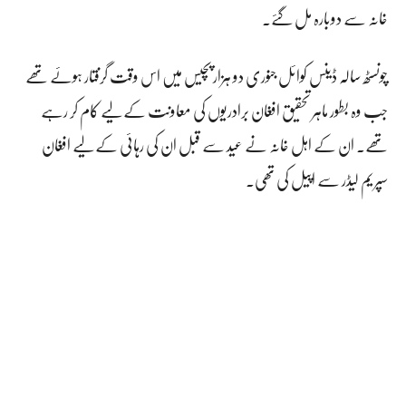
خانہ سے دوبارہ مل گئے۔
چونسٹھ سالہ ڈینس کوائل جنوری دو ہزار پچیس میں اس وقت گرفتار ہوئے تھے
جب وہ بطور ماہر تحقیق افغان برادریوں کی معاونت کے لیے کام کر رہے
تھے۔ ان کے اہل خانہ نے عید سے قبل ان کی رہائی کے لیے افغان
سپریم لیڈر سے اپیل کی تھی۔