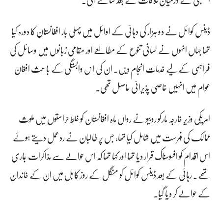
ڈینس کوائل نے دو ہزار کی دہائی کے اوائل میں پہلی بار افغانستان کا دورہ کیا
تھا جہاں انہوں نے لسانی تنوع کے مطالعے اور مقامی زبانوں میں وسائل کی
فراہمی کے لیے خدمات انجام دیں۔ ان کی اس وابستگی کے باعث افغان
عوام میں انہیں خاصی پذیرائی حاصل تھی۔
امریکی وزیر خارجہ مارکو روبیو نے رواں ماہ افغانستان کو غلط حراستوں میں ملوث
ممالک کی فہرست میں شامل کیا تھا، جس پر طالبان نے ردعمل دیتے ہوئے
اس اقدام کو افسوسناک قرار دیا تھا اور کہا تھا کہ اس حوالے سے مذاکرات جاری
تھے۔ رہائی کے بعد ڈینس کوائل کو منگل کے روز کابل میں ان کے خاندان
کے حوالے کر دیا گیا۔