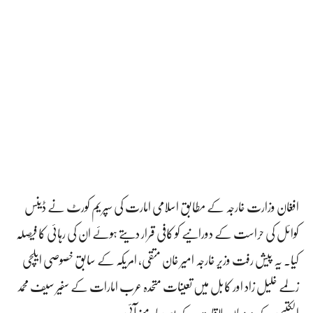
افغان وزارت خارجہ کے مطابق اسلامی امارت کی سپریم کورٹ نے ڈینس
کوائل کی حراست کے دورانیے کو کافی قرار دیتے ہوئے ان کی رہائی کا فیصلہ
کیا۔ یہ پیش رفت وزیر خارجہ امیر خان متقی، امریکہ کے سابق خصوصی ایلچی
زلمے خلیل زاد اور کابل میں تعینات متحدہ عرب امارات کے سفیر سیف محمد
الکتبی کے درمیان ملاقات کے بعد سامنے آئی۔