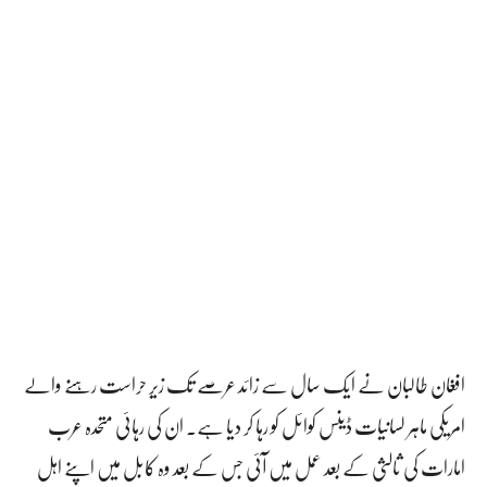
افغان طالبان نے ایک سال سے زائد عرصے تک زیر حراست رہنے والے
امریکی ماہر لسانیات ڈینس کوائل کو رہا کر دیا ہے۔ ان کی رہائی متحدہ عرب
امارات کی ثالثی کے بعد عمل میں آئی جس کے بعد وہ کابل میں اپنے اہل