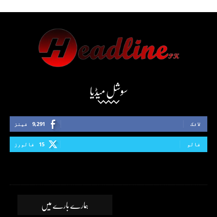
سوشل میڈیا
لائک
9,291
فینز
فالو
15
فالورز
ہمارے بارے میں