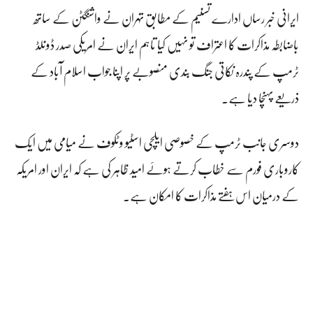
ایرانی خبر رساں ادارے تسنیم کے مطابق تہران نے واشنگٹن کے ساتھ
باضابطہ مذاکرات کا اعتراف تو نہیں کیا تاہم ایران نے امریکی صدر ڈونلڈ
ٹرمپ کے پندرہ نکاتی جنگ بندی منصوبے پر اپنا جواب اسلام آباد کے
ذریعے پہنچا دیا ہے۔
دوسری جانب ٹرمپ کے خصوصی ایلچی اسٹیو وٹکوف نے میامی میں ایک
کاروباری فورم سے خطاب کرتے ہوئے امید ظاہر کی ہے کہ ایران اور امریکہ
کے درمیان اس ہفتے مذاکرات کا امکان ہے۔