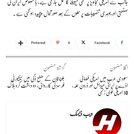
جانب سے امریکی تجاویز پر حتمی فیصلے کا عمل جاری ہے، بالخصوص ایران کی
صنعتی اور جوہری تنصیبات پر حملوں کے بعد صورتحال پیچیدہ ہو گئی ہے۔
Pinterest
X
Facebook
اگلا مضمون
گزشتہ مضمون
سعودی عرب میں امریکی فضائی
بلوچستان کے ضلع ڈکی میں سیکیورٹی
اڈے پر ایرانی میزائل اور ڈرون حملہ،
فورسز کی کارروائی، دو دہشت گرد ہلاک
10 امریکی فوجی زخمی
ویب ڈیسک