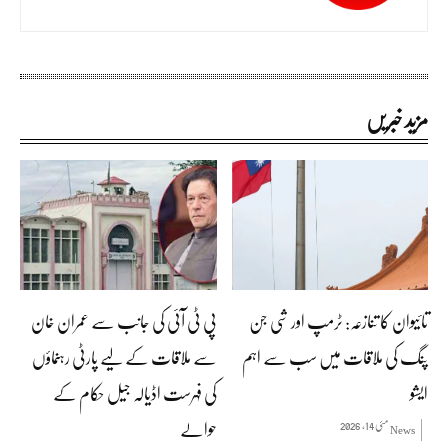
مزید خبریں
تائیوان کا تنازعہ: ٹرمپ اور شی جن
پی ٹی آئی کی جانب سے عمران خان
پنگ کی ملاقات میں سب سے اہم
سے ملاقات کے لیے پارٹی رہنماؤں
ایشو
کی فہرست اڈیالہ جیل حکام کے
حوالے
مئی 14, 2026
News