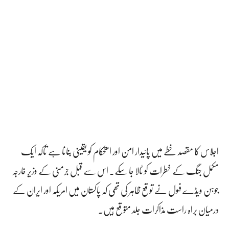
اجلاس کا مقصد خطے میں پائیدار امن اور استحکام کو یقینی بنانا ہے تاکہ ایک
مکمل جنگ کے خطرات کو ٹالا جا سکے۔ اس سے قبل جرمنی کے وزیر خارجہ
جوہن ویڈے فہول نے توقع ظاہر کی تھی کہ پاکستان میں امریکہ اور ایران کے
درمیان براہ راست مذاکرات جلد متوقع ہیں۔