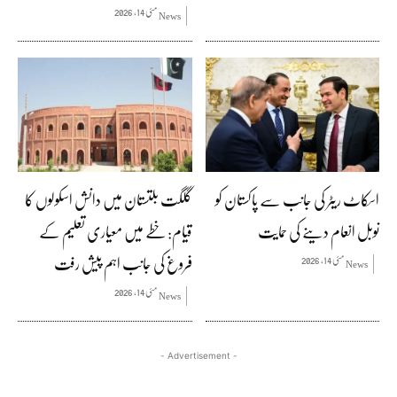
مئی 14, 2026
News
اسکاٹ ریٹر کی جانب سے پاکستان کو
گلگت بلتستان میں دانش اسکولوں کا
نوبل انعام دینے کی حمایت
قیام: خطے میں معیاری تعلیم کے
فروغ کی جانب اہم پیش رفت
مئی 14, 2026
News
مئی 14, 2026
News
- Advertisement -