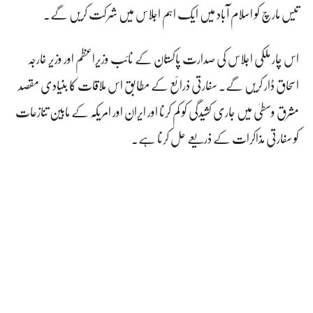
تیس مارچ کو اسلام آباد میں ایک اہم اجلاس میں شرکت کریں گے۔
اس چار ملکی اجلاس کی صدارت پاکستان کے نائب وزیراعظم اور وزیر خارجہ
اسحاق ڈار کریں گے۔ سفارتی ذرائع کے مطابق اس ملاقات کا بنیادی مقصد
مشرق وسطیٰ میں جاری کشیدگی کو کم کرنا اور ایران اور امریکہ کے مابین تنازعات
کو سفارتی مذاکرات کے ذریعے حل کرنا ہے۔