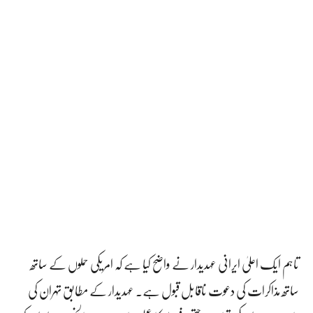
تاہم ایک اعلیٰ ایرانی عہدیدار نے واضح کیا ہے کہ امریکی حملوں کے ساتھ
ساتھ مذاکرات کی دعوت ناقابل قبول ہے۔ عہدیدار کے مطابق تہران کی