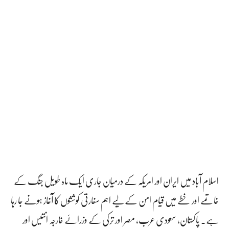
اسلام آباد میں ایران اور امریکہ کے درمیان جاری ایک ماہ طویل جنگ کے
خاتمے اور خطے میں قیام امن کے لیے اہم سفارتی کوششوں کا آغاز ہونے جا رہا
ہے۔ پاکستان، سعودی عرب، مصر اور ترکی کے وزرائے خارجہ انتیس اور