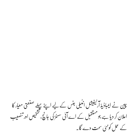
چین نے ایمباڈیڈ آرٹیفیشل انٹیلی جنس کے لیے اپنے پہلے صنعتی معیار کا
اعلان کر دیا ہے جو مستقبل کے اے آئی سسٹمز کی جانچ، تشخیص اور تنصیب
کے عمل کو نئی سمت دے گا۔