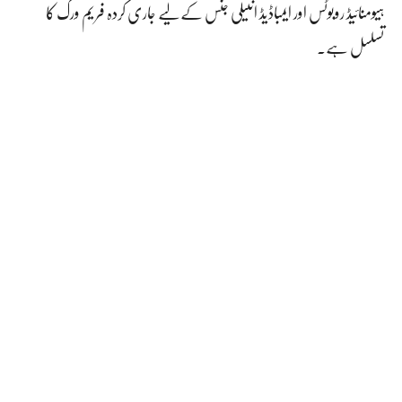
ہیومنائیڈ روبوٹس اور ایمباڈیڈ انٹیلی جنس کے لیے جاری کردہ فریم ورک کا
تسلسل ہے۔