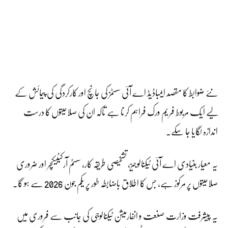
نئے ضوابط کا مقصد ایمباڈیڈ اے آئی سسٹمز کی جانچ اور کارکردگی کی پیمائش کے
لیے ایک مربوط فریم ورک فراہم کرنا ہے تاکہ ان کی صلاحیتوں کا درست
اندازہ لگایا جا سکے۔
یہ معیار بنیادی اے آئی ٹیکنالوجیز، تشخیصی طریقہ کار، سسٹم آرکیٹیکچر اور ضروری
صلاحیتوں پر مرکوز ہے، جس کا اطلاق باضابطہ طور پر یکم جون 2026 سے ہو گا۔
یہ پیشرفت وزارت صنعت و انفارمیشن ٹیکنالوجی کی جانب سے فروری میں