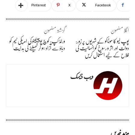
Pinterest
X
Facebook
اگلا مضمون
گزشتہ مضمون
پوپ لیو کا موناکو کے شہریوں پر زور:
ورلڈ کپ: کوچ پوچیٹینو کی امریکی ٹیم کو
دولت اور اثر و رسوخ کو انسانیت کی
دباؤ سے آزاد ہو کر کھیلنے کی ہدایت
فلاح کے لیے استعمال کریں
ویب ڈیسک
مزید خبریں