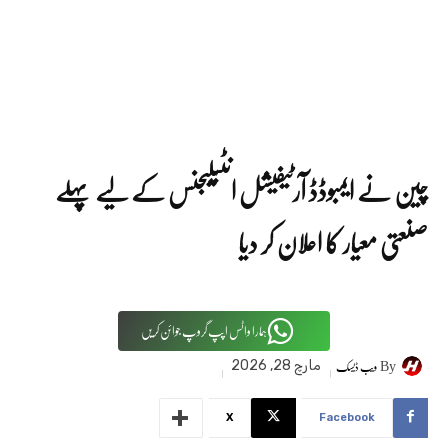
چین نے ایمبوڈڈ آرٹیفیشل انٹیلیجنس کے لیے پہلے
صنعتی معیار کا اعلان کر دیا
ہمارا واٹس اپپ گروپ جوائن کریں
By
ویب ڈیسک
مارچ 28, 2026
X
Facebook