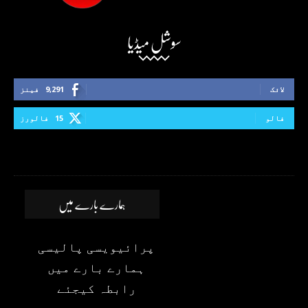
سوشل میڈیا
لائک
9,291
فینز
فالو
15
فالورز
ہمارے بارے میں
پرائیویسی پالیسی
ہمارے بارے میں
رابطہ کیجئے