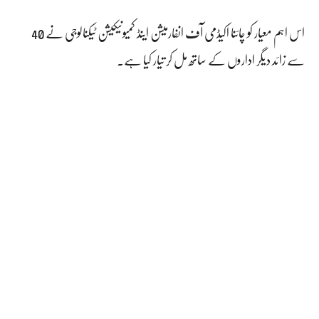
اس اہم معیار کو چائنا اکیڈمی آف انفارمیشن اینڈ کمیونیکیشن ٹیکنالوجی نے 40
سے زائد دیگر اداروں کے ساتھ مل کر تیار کیا ہے۔