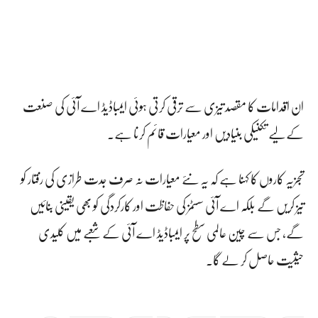
ان اقدامات کا مقصد تیزی سے ترقی کرتی ہوئی ایمباڈیڈ اے آئی کی صنعت
کے لیے تکنیکی بنیادیں اور معیارات قائم کرنا ہے۔
تجزیہ کاروں کا کہنا ہے کہ یہ نئے معیارات نہ صرف جدت طرازی کی رفتار کو
تیز کریں گے بلکہ اے آئی سسٹمز کی حفاظت اور کارکردگی کو بھی یقینی بنائیں
گے، جس سے چین عالمی سطح پر ایمباڈیڈ اے آئی کے شعبے میں کلیدی
حیثیت حاصل کر لے گا۔