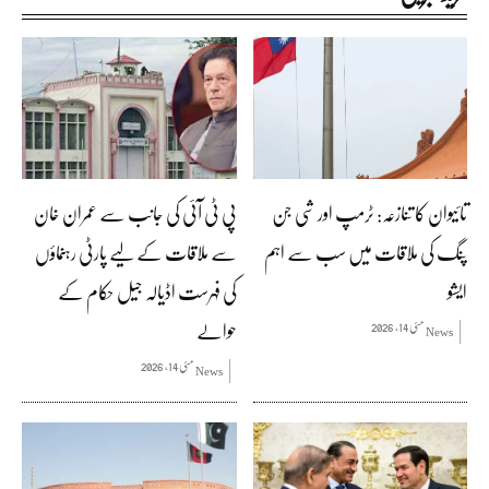
تائیوان کا تنازعہ: ٹرمپ اور شی جن
پی ٹی آئی کی جانب سے عمران خان
پنگ کی ملاقات میں سب سے اہم
سے ملاقات کے لیے پارٹی رہنماؤں
ایشو
کی فہرست اڈیالہ جیل حکام کے
حوالے
مئی 14, 2026
News
مئی 14, 2026
News