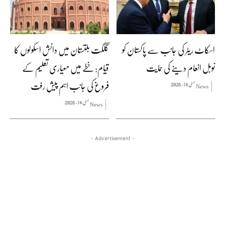
اسکاٹ ریٹر کی جانب سے پاکستان کو
گلگت بلتستان میں دانش اسکولوں کا
نوبل انعام دینے کی حمایت
قیام: خطے میں معیاری تعلیم کے
فروغ کی جانب اہم پیش رفت
مئی 14, 2026
News
مئی 14, 2026
News
- Advertisement -