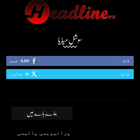
سوشل میڈیا
لائک
9,291
فینز
فالو
15
فالورز
ہمارے بارے میں
پرائیویسی پالیسی