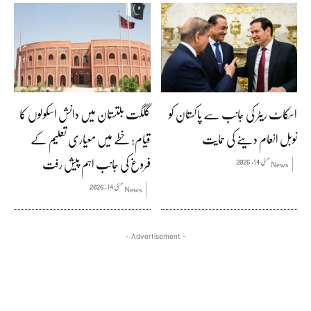
اسکاٹ ریٹر کی جانب سے پاکستان کو
گلگت بلتستان میں دانش اسکولوں کا
نوبل انعام دینے کی حمایت
قیام: خطے میں معیاری تعلیم کے
فروغ کی جانب اہم پیش رفت
مئی 14, 2026
News
مئی 14, 2026
News
- Advertisement -