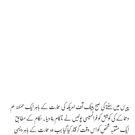
پیرس میں ہفتے کی صبح بینک آف امریکہ کی عمارت کے باہر ایک ممکنہ بم
دھماکے کی کوشش کو فرانسیسی پولیس نے ناکام بنا دیا۔ حکام کے مطابق
ایک مشتبہ شخص کو اس وقت گرفتار کیا گیا جب وہ عمارت کے باہر دیسی