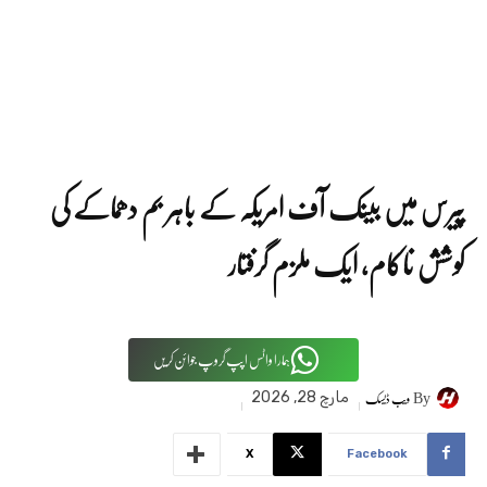
پیرس میں بینک آف امریکہ کے باہر بم دھماکے کی
کوشش ناکام، ایک ملزم گرفتار
ہمارا واٹس اپپ گروپ جوائن کریں
By
ویب ڈیسک
مارچ 28, 2026
X
Facebook