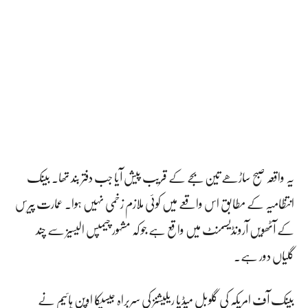
یہ واقعہ صبح ساڑھے تین بجے کے قریب پیش آیا جب دفتر بند تھا۔ بینک
انتظامیہ کے مطابق اس واقعے میں کوئی ملازم زخمی نہیں ہوا۔ عمارت پیرس
کے آٹھویں آرونڈیسمنٹ میں واقع ہے جو کہ مشہور چیمپس الیسیز سے چند
گلیاں دور ہے۔
بینک آف امریکہ کی گلوبل میڈیا ریلیشنز کی سربراہ جیسیکا اوپن ہائیم نے