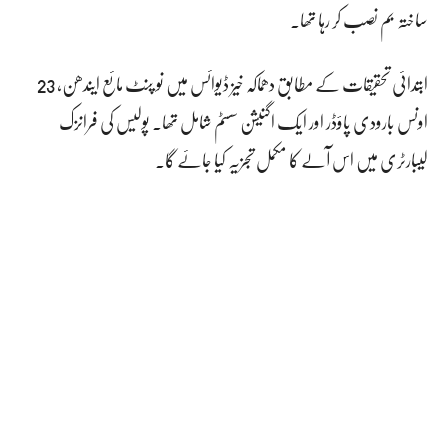
ساختہ بم نصب کر رہا تھا۔
ابتدائی تحقیقات کے مطابق دھماکہ خیز ڈیوائس میں نو پنٹ مائع ایندھن، 23
اونس بارودی پاؤڈر اور ایک اگنیشن سسٹم شامل تھا۔ پولیس کی فرانزک
لیبارٹری میں اس آلے کا مکمل تجزیہ کیا جائے گا۔