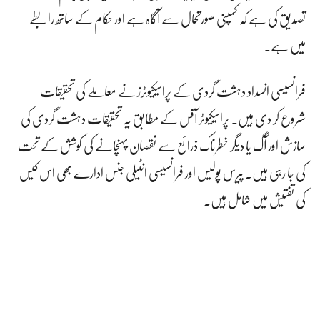
تصدیق کی ہے کہ کمپنی صورتحال سے آگاہ ہے اور حکام کے ساتھ رابطے
میں ہے۔
فرانسیسی انسداد دہشت گردی کے پراسیکیوٹرز نے معاملے کی تحقیقات
شروع کر دی ہیں۔ پراسیکیوٹر آفس کے مطابق یہ تحقیقات دہشت گردی کی
سازش اور آگ یا دیگر خطرناک ذرائع سے نقصان پہنچانے کی کوشش کے تحت
کی جا رہی ہیں۔ پیرس پولیس اور فرانسیسی انٹیلی جنس ادارے بھی اس کیس
کی تفتیش میں شامل ہیں۔