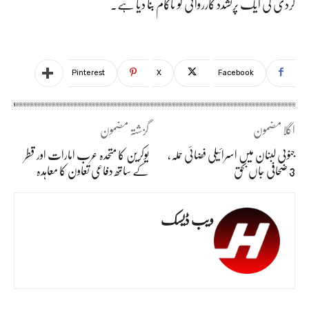
گردی کی ایک پرتشدد کارروائی کو ناکام بنا دیا ہے۔
Pinterest
X
Facebook
اگلا مضمون
گزشتہ مضمون
جنوبی لبنان میں اسرائیلی فضائی حملہ،
یوکرین کا متحدہ عرب امارات اور قطر
3 صحافی جاں بحق
کے ساتھ دفاعی تعاون کا معاہدہ
ویب ڈیسک