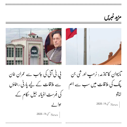
مزید خبریں
تائیوان کا تنازعہ: ٹرمپ اور شی جن
پی ٹی آئی کی جانب سے عمران خان
پنگ کی ملاقات میں سب سے اہم
سے ملاقات کے لیے پارٹی رہنماؤں
ایشو
کی فہرست اڈیالہ جیل حکام کے
حوالے
مئی 14, 2026
News
مئی 14, 2026
News