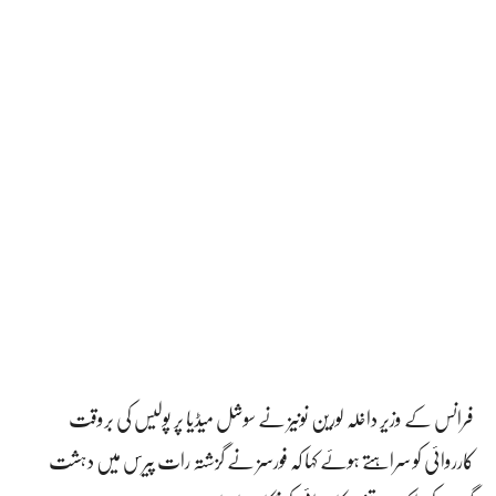
فرانس کے وزیر داخلہ لورین نونیز نے سوشل میڈیا پر پولیس کی بروقت
کارروائی کو سراہتے ہوئے کہا کہ فورسز نے گزشتہ رات پیرس میں دہشت