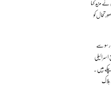
نے مزید کہا
ورتحال کو
ر سو سے
اسرائیلی
و چکے ہیں۔
ہلاک