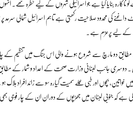
 ناکارہ بنایا گیا ہے جو اسرائیلی شہروں کے لیے خطرہ تھے۔ انہوں 
داغنے کی محدود صلاحیت رکھتی ہے تاہم اسرائیل شمالی سرحد پر ص
نے کے لیے پرعزم ہے۔
مطابق دو مارچ سے شروع ہونے والی اس جنگ میں تنظیم کے چا
ہیں۔ دوسری جانب لبنانی وزارت صحت کے اعداد و شمار کے مطابق 
 میں خواتین، بچوں اور طبی عملے سمیت گیارہ سو سے زائد افراد ہلاک ہ
ی ہے کہ جنوبی لبنان میں جھڑپوں کے دوران ان کے چار فوجی بھی 