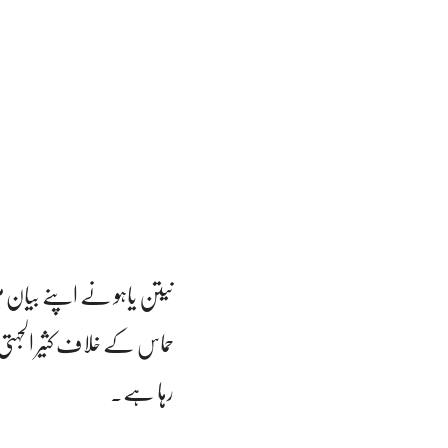
نیتن یاہو نے اپنے بیان م
حماس کے خلاف کثیر الجہتی 
رہا ہے۔