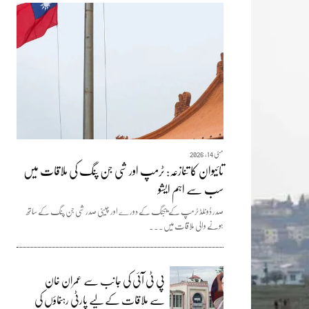
مئی 14, 2026
تائیوان کا تنازعہ: ٹرمپ اور شی جن پنگ کی ملاقات میں
سب سے اہم ایشو
صدر ڈونلڈ ٹرمپ کے بیجنگ کے دورے اور چینی صدر شی جن پنگ کے ساتھ
ہونے والی ملاقات میں...
پی ٹی آئی کی جانب سے عمران خان
سے ملاقات کے لیے پارٹی رہنماؤں کی