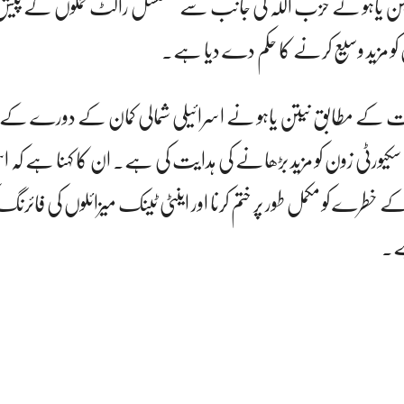
 نیتن یاہو نے حزب اللہ کی جانب سے مسلسل راکٹ حملوں کے پیش ن
ں کو مزید وسیع کرنے کا حکم دے دیا ہے۔
ت کے مطابق نیتن یاہو نے اسرائیلی شمالی کمان کے دورے کے دو
 سکیورٹی زون کو مزید بڑھانے کی ہدایت کی ہے۔ ان کا کہنا ہے کہ ا
 خطرے کو مکمل طور پر ختم کرنا اور اینٹی ٹینک میزائلوں کی فائرنگ ک
ے۔