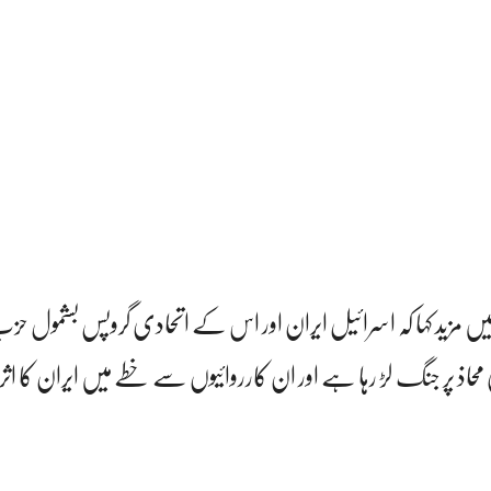
یں مزید کہا کہ اسرائیل ایران اور اس کے اتحادی گروپس بشمول حزب 
محاذ پر جنگ لڑ رہا ہے اور ان کارروائیوں سے خطے میں ایران کا اثر 