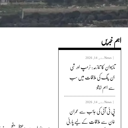
اہم خبریں
News
مئی 14, 2026
تائیوان کا تنازعہ: ٹرمپ اور شی
جن پنگ کی ملاقات میں سب
سے اہم ایشو
News
مئی 14, 2026
پی ٹی آئی کی جانب سے عمران
خان سے ملاقات کے لیے پارٹی