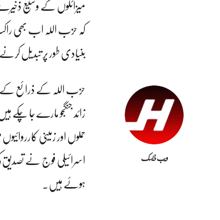
میزائلوں کے وسیع ذخیرے کو
کہ حزب اللہ اب بھی راکٹ 
بنیادی طور پر تبدیل کر
حزب اللہ کے ذرائع کے 
زائد جنگجو مارے جا چکے 
حملوں اور زمینی کارروائیوں
اسرائیلی فوج نے تصدیق ک
ویب ڈیسک
ہوئے ہیں۔