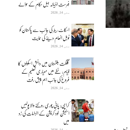
فہرست اڈیالہ جیل حکام کے حوالے
مئی 14, 2026
اسکاٹ ریٹر کی جانب سے پاکستان کو
نوبل انعام دینے کی حمایت
مئی 14, 2026
گلگت بلتستان میں دانش اسکولوں کا
قیام: خطے میں معیاری تعلیم کے
فروغ کی جانب اہم پیش رفت
مئی 14, 2026
کراچی: پانی چوری روکنے والا پولیس
اسٹیشن خود کرپشن کے الزامات کی زد
میں
مئی 14, 2026