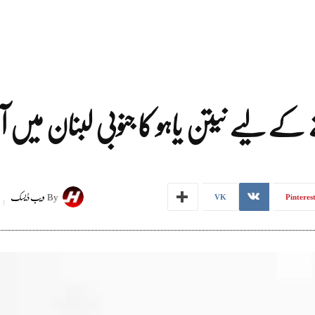
 لیے نیتن یاہو کا جنوبی لبنان میں آپ
By
ویب ڈیسک
VK
Pinteres