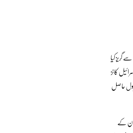
 گریز کیا
رائیل کاٹز
ٹرول حاصل
ر ان کے