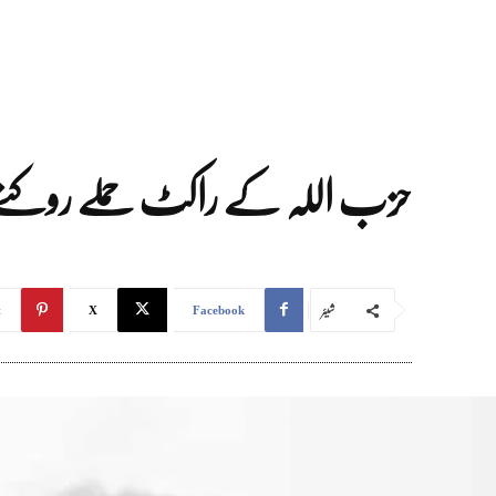
حزب اللہ کے راکٹ حملے روکنے کے
شیئر
t
X
Facebook