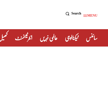
Search
MENU
سائنس
ٹیکنالوجی
عالمی خبریں
انٹرٹینمنٹ
کھیل