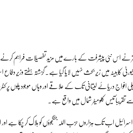
تر نے اس نئی پیشرفت کے بارے میں مزید تفصیلات فراہم کرنے سے
ورٹی کابینہ میں زیر بحث نہیں لایا گیا ہے۔ گزشتہ ہفتے وزیر دفاع اس
ئیلی افواج دریائے لیتانی تک کے علاقے اور وہاں موجود پلوں پر کن
سے تقریباً تیس کلومیٹر شمال میں واقع ہے۔
ہ اسرائیل اب تک ہزاروں حزب اللہ جنگجوؤں کو ہلاک کر چکا ہے او