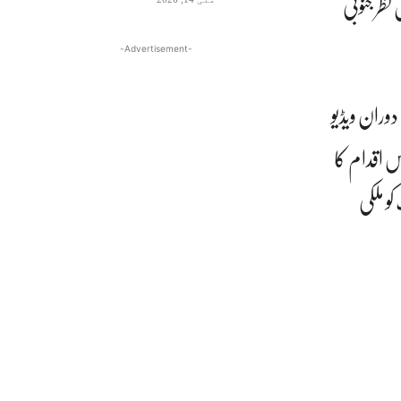
ظر جنوبی
-Advertisement-
ران ویڈیو
س اقدام کا
و ملکی