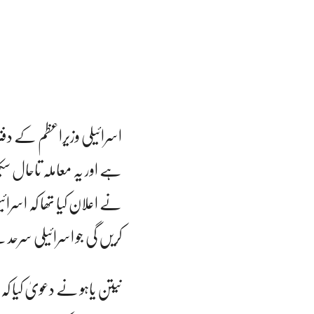
اسرائیلی وزیراعظم کے دف
ہے اور یہ معاملہ تاحال سکی
نے اعلان کیا تھا کہ اسرا
کریں گی جو اسرائیلی سرحد 
نیتن یاہو نے دعویٰ کیا ک