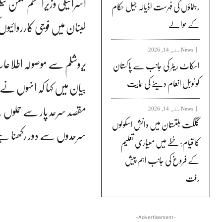
اسرائیلی وزیراعظم بنجمن
رہنماؤں کی فہرست اڈیالہ جیل حکام
لبنان میں فوجی کارروائیو
کے حوالے
News
مئی 14, 2026
یروشلم سے موصولہ اطلاعا
اسکاٹ ریٹر کی جانب سے پاکستان
کو نوبل انعام دینے کی حمایت
بیان میں کہا کہ انہوں نے
مقصد سرحد پار سے حملوں کے
News
مئی 14, 2026
گلگت بلتستان میں دانش اسکولوں
سرحدوں سے دور رکھنا ہ
کا قیام: خطے میں معیاری تعلیم
کے فروغ کی جانب اہم پیش
رفت
-Advertisement-