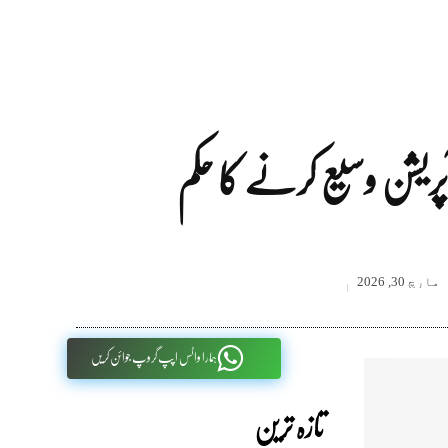
ریشن وسیع کرنے کا حکم
مارچ 30, 2026
ہمارا واٹس اپپ گروپ جوائن کریں
تازہ ترین