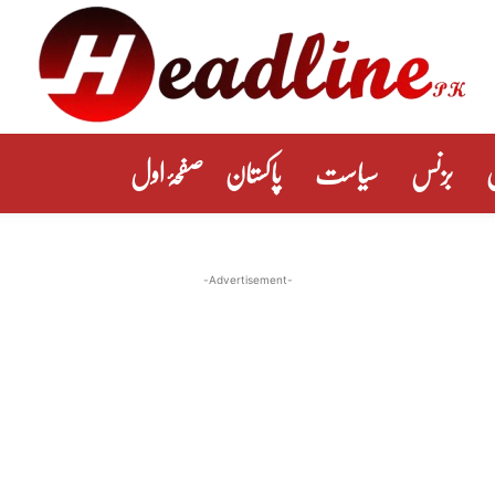
بزنس
سیاست
پاکستان
صفحۂ اول
-Advertisement-