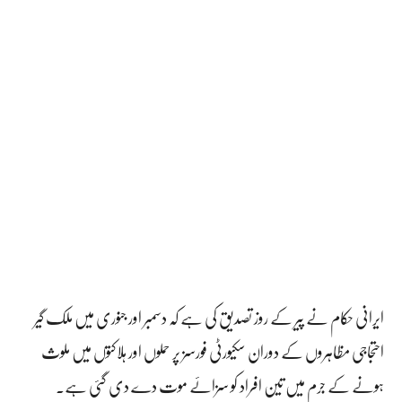
ایرانی حکام نے پیر کے روز تصدیق کی ہے کہ دسمبر اور جنوری میں ملک گیر
احتجاجی مظاہروں کے دوران سکیورٹی فورسز پر حملوں اور ہلاکتوں میں ملوث
ہونے کے جرم میں تین افراد کو سزائے موت دے دی گئی ہے۔