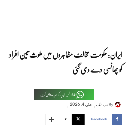
ایران: حکومت مخالف مظاہروں میں ملوث تین افراد
کو پھانسی دے دی گئی
ہمارا واٹس اپپ گروپ جوائن کریں
By
ویب ڈیسک
مئی 4, 2026
X
Facebook