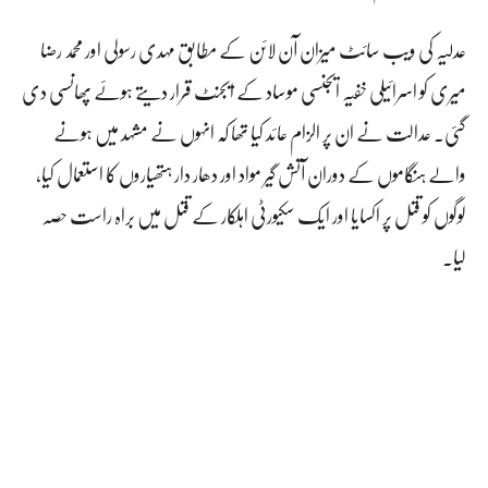
عدلیہ کی ویب سائٹ میزان آن لائن کے مطابق مہدی رسولی اور محمد رضا
میری کو اسرائیلی خفیہ ایجنسی موساد کے ایجنٹ قرار دیتے ہوئے پھانسی دی
گئی۔ عدالت نے ان پر الزام عائد کیا تھا کہ انہوں نے مشہد میں ہونے
والے ہنگاموں کے دوران آتش گیر مواد اور دھار دار ہتھیاروں کا استعمال کیا،
لوگوں کو قتل پر اکسایا اور ایک سکیورٹی اہلکار کے قتل میں براہ راست حصہ
لیا۔