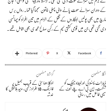
کے جرم میں سزائے موت دی گئی تھی۔ گزشتہ ماہ بیتا ہمتی کو بھی احتجاج
کے دوران سزائے موت پانے والی پہلی خاتون سمجھا گیا تھا۔ رواں برس
مارچ میں بھی پولیس اہلکاروں کے قتل کے الزام میں تین افراد کو پھانسی
دی گئی تھی جن میں قومی کشتی ٹیم کے رکن صالح محمدی بھی شامل تھے۔
Pinterest
X
Facebook
اگلا مضمون
گزشتہ مضمون
ڈیٹرائٹ پسٹنز کی اورلینڈو میجک کو
اوکلاہوما سٹی کے قریب جھیل پر
شکست، این بی اے پلے آف کے
فائرنگ، 10 افراد زخمی، مزید ہلاکتوں کا
سیمی فائنل میں رسائی
خدشہ