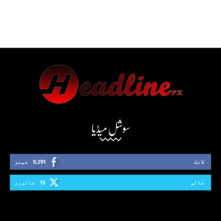
سوشل میڈیا
لائک
9,291
فینز
فالو
15
فالورز