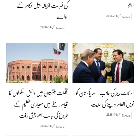
ایشو
کی فہرست اڈیالہ جیل حکام کے
حوالے
مئی 14, 2026
News
مئی 14, 2026
News
اسکاٹ ریٹر کی جانب سے پاکستان کو
گلگت بلتستان میں دانش اسکولوں کا
نوبل انعام دینے کی حمایت
قیام: خطے میں معیاری تعلیم کے
فروغ کی جانب اہم پیش رفت
مئی 14, 2026
News
مئی 14, 2026
News