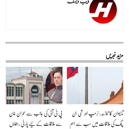
ویب ڈیسک
مزید خبریں
تائیوان کا تنازعہ: ٹرمپ اور شی جن
پی ٹی آئی کی جانب سے عمران خان
پنگ کی ملاقات میں سب سے اہم
سے ملاقات کے لیے پارٹی رہنماؤں