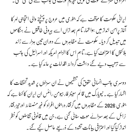
ایرانی حکومت کا مؤقف ہے کہ جنوری میں عروج پر پہنچنے والی احتجاجی لہر کا
آغاز پرامن انداز میں ہوا تھا، تاہم بعد ازاں اسے بیرونی طاقتوں نے ہنگاموں
میں تبدیل کر دیا۔ حکومت نے مظاہروں کے دوران تین ہزار سے زائد
ہلاکتوں کا اعتراف کیا ہے، تاہم اس کا الزام امریکہ اور اسرائیل کی جانب
سے ترتیب دیے گئے دہشت گردانہ اقدامات پر عائد کیا ہے۔
دوسری جانب انسانی حقوق کی تنظیموں نے ان سزاؤں پر شدید تحفظات کا
اظہار کیا ہے۔ نیویارک میں قائم سینٹر فار ہیومن رائٹس ان ایران کا کہنا ہے کہ
جنوری 2026 کے مظاہروں میں گرفتار درجنوں افراد کو غیر منصفانہ اور تیز رفتار
ٹرائل کے بعد سزائے موت سنائی گئی ہے، جن میں قانونی تقاضوں کو نظر
انداز کیا گیا اور اعترافی بیانات تشدد کے ذریعے حاصل کیے گئے۔