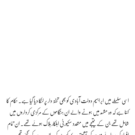
اسی سلسلے میں ابراہیم دولت آبادی کو بھی تختہ دار پر لٹکا دیا گیا ہے۔ حکام کا
کہنا ہے کہ وہ مشہد میں ہونے والے ان ہنگاموں کے مرکزی کرداروں میں
شامل تھے جن کے نتیجے میں متعدد سکیورٹی اہلکار ہلاک ہوئے تھے۔ ان تمام
افراد کی سزائے موت کی توثیق سپریم کورٹ کی جانب سے کی گئی تھی۔