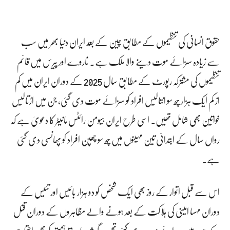
حقوق انسانی کی تنظیموں کے مطابق چین کے بعد ایران دنیا بھر میں سب
سے زیادہ سزائے موت دینے والا ملک ہے۔ ناروے اور پیرس میں قائم
تنظیموں کی مشترکہ رپورٹ کے مطابق سال 2025 کے دوران ایران میں کم
از کم ایک ہزار چھ سو انتالیس افراد کو سزائے موت دی گئی، جن میں اڑتالیس
خواتین بھی شامل تھیں۔ اسی طرح ایران ہیومن رائٹس مانیٹر کا دعویٰ ہے کہ
رواں سال کے ابتدائی تین مہینوں میں چھ سو چھپن افراد کو پھانسی دی گئی
ہے۔
اس سے قبل اتوار کے روز بھی ایک شخص کو دو ہزار بائیس اور تئیس کے
دوران مہسا امینی کی ہلاکت کے بعد ہونے والے مظاہروں کے دوران قتل