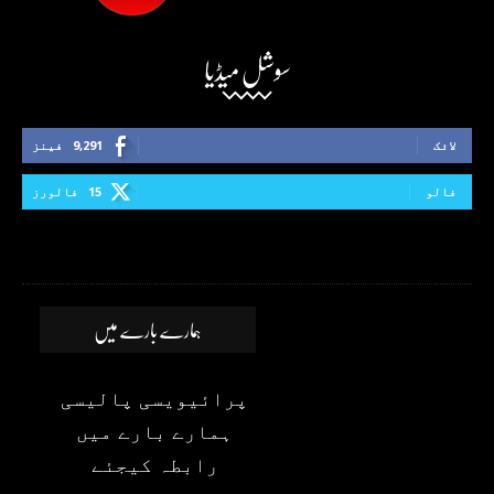
سوشل میڈیا
لائک
9,291
فینز
فالو
15
فالورز
ہمارے بارے میں
پرائیویسی پالیسی
ہمارے بارے میں
رابطہ کیجئے