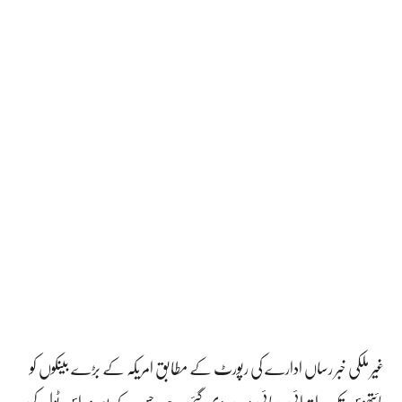
غیر ملکی خبر رساں ادارے کی رپورٹ کے مطابق امریکہ کے بڑے بینکوں کو
مائتھوس تک ابتدائی رسائی دے دی گئی ہے، جس کے بعد وہ اس ٹول کی