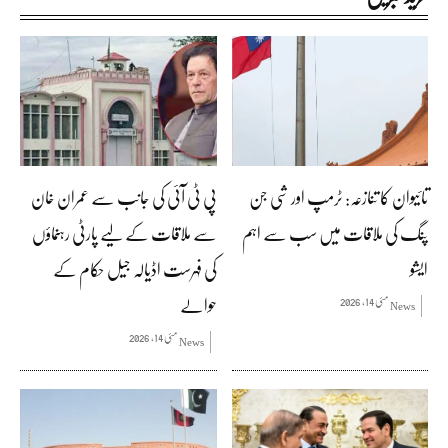
تائیوان کا تنازعہ: ٹرمپ اور شی جن
پی ٹی آئی کی جانب سے عمران خان
پنگ کی ملاقات میں سب سے اہم
سے ملاقات کے لیے پارٹی رہنماؤں
ایشو
کی فہرست اڈیالہ جیل حکام کے
حوالے
مئی 14, 2026
News
مئی 14, 2026
News