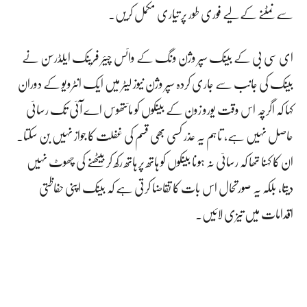
سے نمٹنے کے لیے فوری طور پر تیاری مکمل کریں۔
ای سی بی کے بینک سپر وژن ونگ کے وائس چیئر فرینک ایلڈرسن نے
بینک کی جانب سے جاری کردہ سپر وژن نیوز لیٹر میں ایک انٹرویو کے دوران
کہا کہ اگرچہ اس وقت یورو زون کے بینکوں کو مائتھوس اے آئی تک رسائی
حاصل نہیں ہے، تاہم یہ عذر کسی بھی قسم کی غفلت کا جواز نہیں بن سکتا۔
ان کا کہنا تھا کہ رسائی نہ ہونا بینکوں کو ہاتھ پر ہاتھ رکھ کر بیٹھنے کی چھوٹ نہیں
دیتا، بلکہ یہ صورتحال اس بات کا تقاضا کرتی ہے کہ بینک اپنی حفاظتی
اقدامات میں تیزی لائیں۔