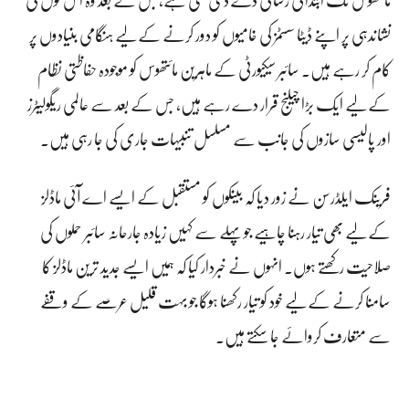
نشاندہی پر اپنے ڈیٹا سسٹمز کی خامیوں کو دور کرنے کے لیے ہنگامی بنیادوں پر
کام کر رہے ہیں۔ سائبر سیکیورٹی کے ماہرین مائتھوس کو موجودہ حفاظتی نظام
کے لیے ایک بڑا چیلنج قرار دے رہے ہیں، جس کے بعد سے عالمی ریگولیٹرز
اور پالیسی سازوں کی جانب سے مسلسل تنبیہات جاری کی جا رہی ہیں۔
فرینک ایلڈرسن نے زور دیا کہ بینکوں کو مستقبل کے ایسے اے آئی ماڈلز
کے لیے بھی تیار رہنا چاہیے جو پہلے سے کہیں زیادہ جارحانہ سائبر حملوں کی
صلاحیت رکھتے ہوں۔ انہوں نے خبردار کیا کہ ہمیں ایسے جدید ترین ماڈلز کا
سامنا کرنے کے لیے خود کو تیار رکھنا ہوگا جو بہت قلیل عرصے کے وقفے
سے متعارف کروائے جا سکتے ہیں۔