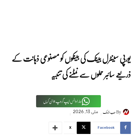
یورپی سینٹرل بینک کی بینکوں کو مصنوعی ذہانت کے
ذریعے سائبر حملوں سے نمٹنے کی تنبیہ
ہمارا واٹس اپپ گروپ جوائن کریں
By
ویب ڈیسک
مئی 13, 2026
X
Facebook