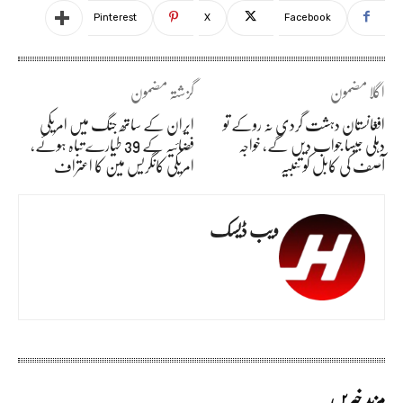
Pinterest
X
Facebook
اگلا مضمون
گزشتہ مضمون
افغانستان دہشت گردی نہ روکے تو
ایران کے ساتھ جنگ میں امریکی
دہلی جیسا جواب دیں گے، خواجہ
فضائیہ کے 39 طیارے تباہ ہوئے،
آصف کی کابل کو تنبیہ
امریکی کانگریس مین کا اعتراف
ویب ڈیسک
مزید خبریں