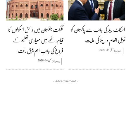
اسکاٹ ریٹر کی جانب سے پاکستان کو
گلگت بلتستان میں دانش اسکولوں کا
نوبل انعام دینے کی حمایت
قیام: خطے میں معیاری تعلیم کے
فروغ کی جانب اہم پیش رفت
مئی 14, 2026
News
مئی 14, 2026
News
- Advertisement -