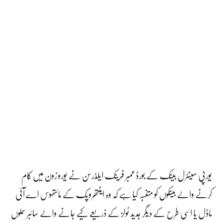
یورپی سینٹرل بینک کے بورڈ ممبر فرینک ایلڈرسن نے یورو زون میں کام
کرنے والے بینکوں کو متنبہ کیا ہے کہ وہ اینتھروپک کے مائتھوس اے آئی
ماڈل یا اسی طرح کے دیگر جدید ٹولز کے ذریعے کیے جانے والے سائبر حملوں