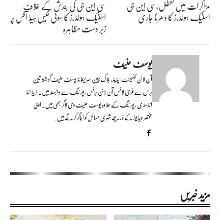
مزاکرات میں تعطل،سی این جی
سی این جی کی بندش کے خلاف
اسٹیک ہولڈرز کا دھرنا جاری
اسٹیک ہولڈرز کا سوئی گیس ہیڈ آفس پر
زبر دست مظاہرہ
یوسف حنیف
آن لائن کنٹینٹ ایڈیٹر، بلاک چین سرٹیفائڈ یوسف حنیف گزشتہ تین
برس سے فری لانس آن لائن بزنس رپورٹنگ سے وابستہ ہیں۔ ٹریڈ انڈ
انڈسٹری رپورٹنگ کے علاوہ یوسف حنیف وی لاگر بھی ہیں۔ اپنی
مختصر ویڈیوز کے ذریعے شہری مسائل کو اجاگر کرتے ہیں۔
مزید خبریں