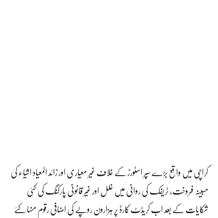
کراچی میں واقع بڑے سپر اسٹورز کے خلاف غیر معیاری اور زائد المعیاد اشیاء کی
مبینہ فروخت، ٹریفک کی روانی میں خلل اور غیر قانونی پارکنگ کی کئی
شکایات کے بعد اب کریڈٹ کارڈ پر ہزارون روپے کی اضافی رقوم منہا کئے