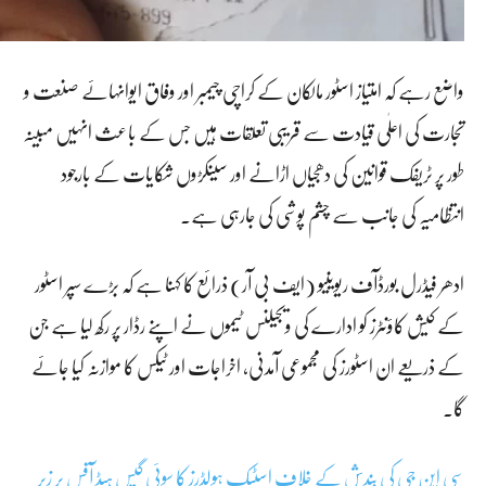
واضع رہے کہ امتیاز اسٹور مالکان کے کراچی چیمبر اور وفاق ایوانہائے صنعت و
تجارت کی اعلٰی قیادت سے قریبی تعلقات ہیں جس کے باعث انہیں مبینہ
طور پر ٹریفک قوانین کی دھجیاں اڑانے اور سینکڑوں شکایات کے بارجود
انتظامیہ کی جانب سے چشم پوشی کی جارہی ہے۔
ادھر فیڈرل بورڈآف ریوینیو (ایف بی آر) ذرائع کا کہنا ہے کہ بڑے سپر اسٹور
کے کیش کاؤنٹرز کو ادارے کی ویجیلنس ٹیموں نے اپنے رڈار پر رکھ لیا ہے جن
کے ذریعے ان اسٹورز کی مجموعی آمدنی، اخراجات اور ٹیکس کا موازنہ کیا جائے
گا۔
سی این جی کی بندش کے خلاف اسٹیک ہولڈرز کا سوئی گیس ہیڈ آفس پر زبر