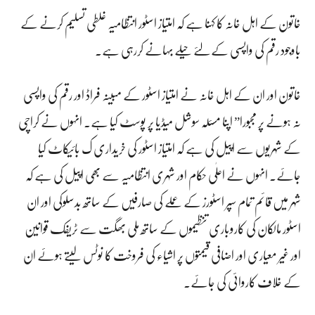
خاتون کے اہل خانہ کا کہنا ہے کہ امتیاز اسٹور انتظامیہ غلطی تسلیم کرنے کے
باوجود رقم کی واپسی کے لئے حیلے بہانے کررہی ہے۔
خاتون اور ان کے اہل خانہ نے امتیاز اسٹور کے مبینہ فراڈ اور رقم کی واپسی
نہ ہونے پر مجبورا” اپنا مسئلہ سوشل میڈیا پر پوسٹ کیا ہے۔ انہوں نے کراچی
کے شہریوں سے اپیل کی ہے کہ امتیاز اسٹور کی خریداری ک بائیکاٹ کیا
جائے۔ انہوں نے اعلٰی حکام اور شہری انتظامیہ سے بھی اپیل کی ہے کہ
شہر میں قائم تمام سپر اسٹورز کے عملے کی صارفیں کے ساتھ بدسلوکی اور ان
اسٹور مالکان کی کاروباری تنظیموں کے ساتھ ملی بھگت سے ٹریفک قوانین
اور غیر معیاری اور اضافی قیمتوں پر اشیاء کی فروخت کا نوٹس لیتے ہوئے ان
کے خلاف کاروائی کی جائے۔