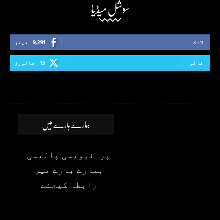
سوشل میڈیا
لائک
9,291
فینز
فالو
15
فالورز
ہمارے بارے میں
پرائیویسی پالیسی
ہمارے بارے میں
رابطہ کیجئے