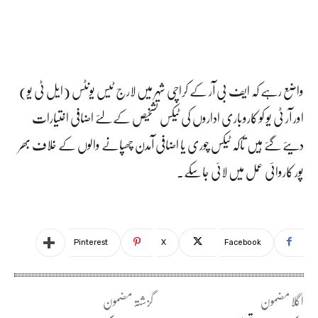
واضع رہے کہ ایف بی آر کے کراچی شہر میں لارج ٹیس یونٹس (ایل ٹی یو)
اور آر ٹی یو کو کاروباری اداروں کی ٹیکس تشخیص کے لئے اضافی اختیارات
دیئے گئے ہیں تاکہ ٹیکس چوری یا اضافی آمدن چھپانے والوں کے خلاف بھر
پور کاروائی عمل میں لائی جاسکے۔
Pinterest
X
Facebook
اگلا مضمون
گزشتہ مضمون