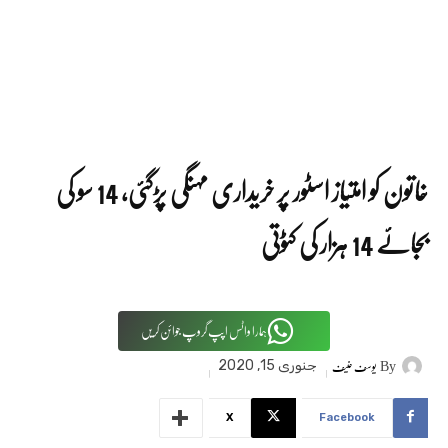
خاتون کو امتیاز اسٹور پر خریداری مہنگی پڑگئی، 14 سو کی
بجائے 14 ہزار کی کٹوتی
ہمارا واٹس اپپ گروپ جوائن کریں
By
یوسف حنیف
جنوری 15, 2020
X
Facebook