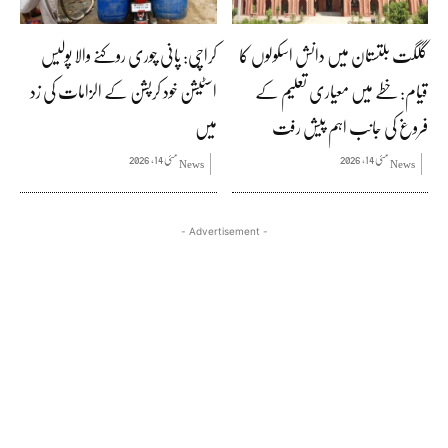
گلگت بلتستان میں دانش اسکولوں کا
کراچی: پانی چوری روکنے والا پولیس
قیام: خطے میں معیاری تعلیم کے
اسٹیشن خود کرپشن کے الزامات کی زد
فروغ کی جانب اہم پیش رفت
میں
مئی 14, 2026
مئی 14, 2026
News
News
- Advertisement -