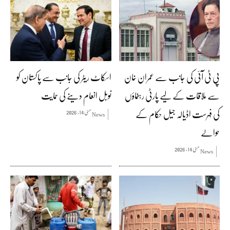
پی ٹی آئی کی جانب سے عمران خان
اسکاٹ ریٹر کی جانب سے پاکستان کو
سے ملاقات کے لیے پارٹی رہنماؤں
نوبل انعام دینے کی حمایت
کی فہرست اڈیالہ جیل حکام کے
مئی 14, 2026
News
حوالے
مئی 14, 2026
News