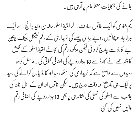
جانے کی شکایات منظر عام پر آرہی ہیں۔
یکم جنوری کو ایک خاتوں صارف نے امتیاز اسٹور خالد بن ولید برانچ سے ایک
ہزار چار سو چوالیس روپے بیاسی پیسے کی خریداری کے رقم نیشنل بینک یونین
پے کارڈ سے چارج کروائی لیکن مزکورہ رقم کی بجائے امتیاز اسٹور کے کیش
کاؤنٹر عملے نے کارڈ سے 13 ہزار روپے کی اضافی کٹوتی کی۔ حاصل کردہ
رسیدوں سے واضع ہے کہ خریداری کی اسٹور رسید اور کارڈ چارج کرانے کی رسید
پر ایک ہی تاریخ اور وقت درج ہیں۔ لیکن خاتوں اور ان کے اہل خانہ کی
جانب سے اسٹور کی غلطی کی نشاندہی پر بھی 13 ہزار روپے کی اضافی رقم
واپس نہیں کی گئی۔