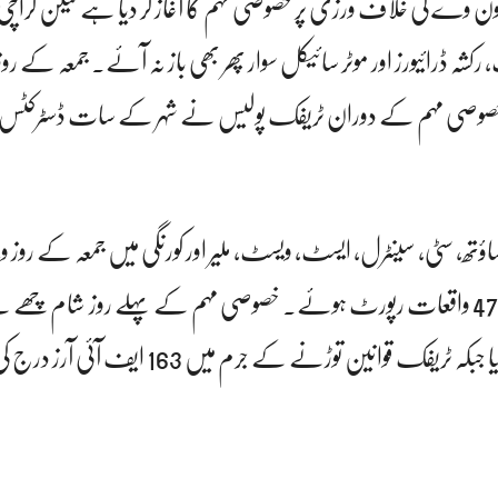
 وے کی خلاف ورزی پر خصوصی مہم کا آغاز کر دیا ہے لیکن کراچ
شہ ڈرائیورز اور موٹر سائیکل سوار پھر بھی باز نہ آئے۔ جمعہ کے رو
صوصی مہم کے دوران ٹریفک پولیس نے شہر کے سات ڈسٹرکٹس 
، سٹی، سینٹرل، ایسٹ، ویسٹ، ملیر اور کورنگی میں جمعہ کے ر
کی خلاف ورزیوں کے 4765 واقعات رپورٹ ہوئے۔ خصوصی مہم کے پہلے روز شام چ