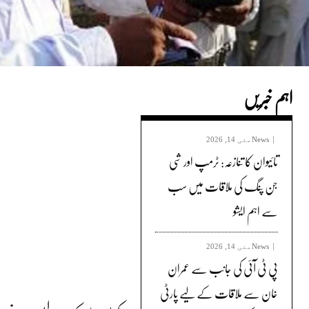
اہم خبریں
News
مئی 14, 2026
تائیوان کا تنازعہ: ٹرمپ اور شی
جن پنگ کی ملاقات میں سب
سے اہم ایشو
News
مئی 14, 2026
پی ٹی آئی کی جانب سے عمران
خان سے ملاقات کے لیے پارٹی