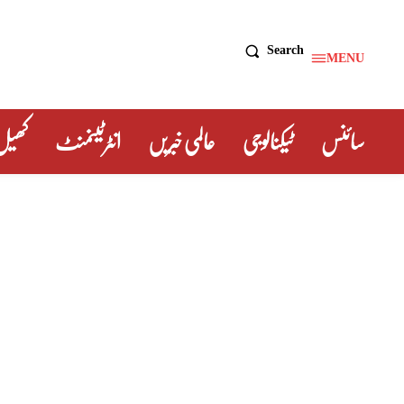
Search
MENU
سائنس
ٹیکنالوجی
عالمی خبریں
انٹرٹینمنٹ
کھیل