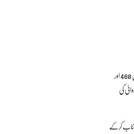
مہم کے پہلے روز ساؤتھ میں 761، سٹی میں 571، سینٹرل میں 840، ایسٹ میں 1552، ملیر میں 460 اور
کے تحت قانونی کاروائی کی
جتناب کرکے