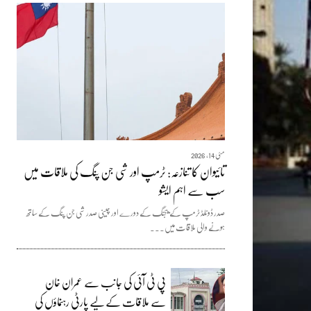
مئی 14, 2026
تائیوان کا تنازعہ: ٹرمپ اور شی جن پنگ کی ملاقات میں
سب سے اہم ایشو
صدر ڈونلڈ ٹرمپ کے بیجنگ کے دورے اور چینی صدر شی جن پنگ کے ساتھ
ہونے والی ملاقات میں...
پی ٹی آئی کی جانب سے عمران خان
سے ملاقات کے لیے پارٹی رہنماؤں کی