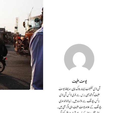
یوسف حنیف
آن لائن کنٹینٹ ایڈیٹر، بلاک چین سرٹیفائڈ یوسف
حنیف گزشتہ تین برس سے فری لانس آن لائن
بزنس رپورٹنگ سے وابستہ ہیں۔ ٹریڈ انڈ انڈسٹری
رپورٹنگ کے علاوہ یوسف حنیف وی لاگر بھی ہیں۔
اپنی مختصر ویڈیوز کے ذریعے شہری مسائل کو اجاگر