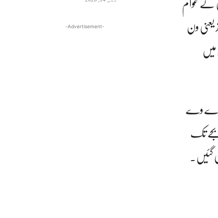
ی کے عوام
ز یعنی ون
-Advertisement-
میں
وز وے وے
ھے بجے تک