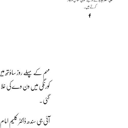
کرتے ہیں۔
گئی۔
آئی جی سندھ ڈاکٹر کلیم 