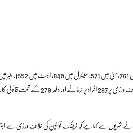
کورنگی میں ون وے کی خلاف ورزی پر 287 افراد پر جرمانے اور دفعہ 279 
امام نے شہریوں سے کہا ہے کہ ٹریفک قوانین کی خلاف ورزی سے ا