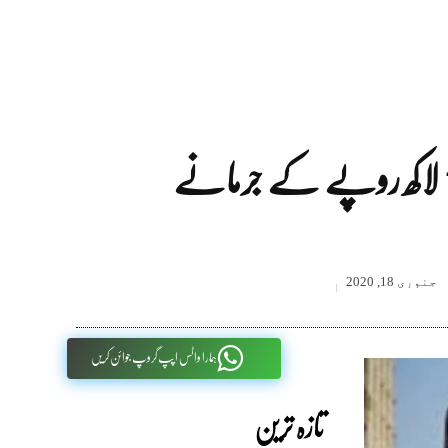
جنوری 18, 2020
ہمارا واٹس اپپ گروپ جوائن کریں
تازہ ترین