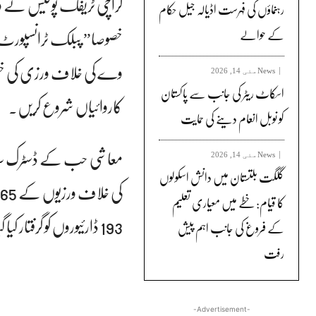
کراچی ٹریفک پولیس نے ون
رہنماؤں کی فہرست اڈیالہ جیل حکام
خصوصا” پبلک ٹرانسپورٹ، رک
کے حوالے
وے کی خلاف ورزی کی خ
News
مئی 14, 2026
اسکاٹ ریٹر کی جانب سے پاکستان
کاروائیاں شروع کریں۔
کو نوبل انعام دینے کی حمایت
معاشی حب کے ڈسٹرک ساؤتھ
News
مئی 14, 2026
گلگت بلتستان میں دانش اسکولوں
کا قیام: خطے میں معیاری تعلیم
193 ڈارئیوروں کو گرفتار کیا گیا جبکہ ٹریفک قوانین توڑنے کے جرم میں 163 ایف آئی آرز درج کی گئیں۔
کے فروغ کی جانب اہم پیش
رفت
-Advertisement-