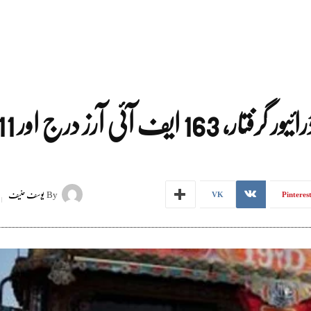
By
یوسف حنیف
VK
Pinteres