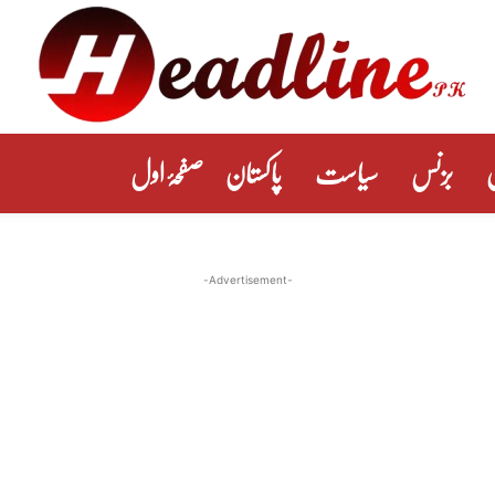
بزنس
سیاست
پاکستان
صفحۂ اول
-Advertisement-