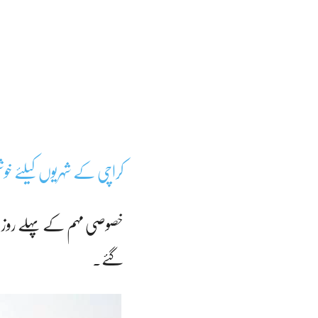
کراچی کے شہریوں کیلئے خ
گئے۔