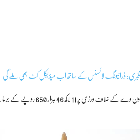
وشخبری: ڈرائیونگ لائسنس کے ساتھ اب میڈیکل کٹ بھی ملے گی
خصوصی مہم کے پہلے روز ون وے کے خلاف ورزی پر 11 لاکھ 46 