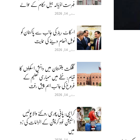
فہرست اڈیالہ جیل حکام کے حوالے
مئی 14, 2026
اسکاٹ ریٹر کی جانب سے پاکستان کو
نوبل انعام دینے کی حمایت
مئی 14, 2026
گلگت بلتستان میں دانش اسکولوں کا
قیام: خطے میں معیاری تعلیم کے
فروغ کی جانب اہم پیش رفت
مئی 14, 2026
کراچی: پانی چوری روکنے والا پولیس
اسٹیشن خود کرپشن کے الزامات کی زد
میں
مئی 14, 2026