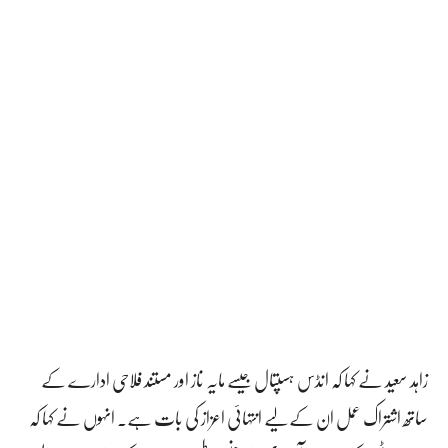
زاہد سعید نے کہا کہ انڈس ہسپتال جیسے مایہ ناز اور مستند فلاحی ادارے کے
ساتھ اشتراک عمل ان کے لیے انتہائی اعزاز کی بات ہے۔ انہوں نے کہا کہ