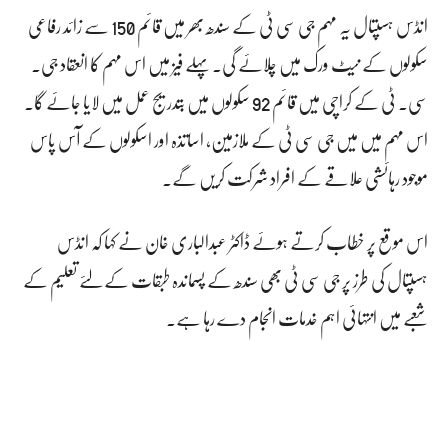
انڈس ہسپتال یہ مہم جی سی ٹی کے سندھ بھر میں قائم 150 سے زائد رفاعی
سکولوں کے نیٹ ورک میں چلائے گی۔ پہلے فیز میں اس مہم کا انعقاد جی۔
سی۔ ٹی کے کراچی میں قائم 92 سکولوں میں بتدریج عمل میں لایا جائے گا۔
اس مہم میں میں جی سی ٹی کے ملازمین، اساتذہ اور اسکولوں کے آس پاس
موجود رہائشی علاقے کے افراد شرکت کریں گے۔
اس موقع پر خطاب کرتے ہوئے ڈاکٹر عبدالباری خان نے کہا کہ انڈس
ہسپتال کی طرز پر جی سی ٹی بھی سندھ کے پسماندہ طبقات کے لئے تعلیم کے
شعبے میں انتہائی اہم خدمات انجام دے رہا ہے۔