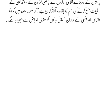
پاکستان کے دو بڑے فلاحی اداروں نے باہمی تعاون کے ساتھ خون کے
عطیات جمع کرنے کی مہم کا باقاعدہ آغاز کر دیا ہے تا کہ صوبہ سندھ میں کرونا
وائرس ایمرجنسی کے دوران انسانی جانوں کو موذی امراض سے بچایا جا سکے.