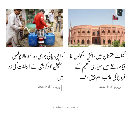
گلگت بلتستان میں دانش اسکولوں کا
کراچی: پانی چوری روکنے والا پولیس
قیام: خطے میں معیاری تعلیم کے
اسٹیشن خود کرپشن کے الزامات کی زد
فروغ کی جانب اہم پیش رفت
میں
مئی 14, 2026
مئی 14, 2026
News
News
- Advertisement -