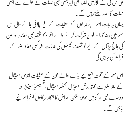
جی سی ٹی کے ملازمین آئندہ بھی ایمرجنسی طبی خدمات کے حوالے سے ایسی
مہمات کا حصہ بنتے رہیں گے۔
یہاں یہ بات اہم ہے کہ خون کے عطیات کے لیے چلائی جانے والی اس
مہم میں رضاکارانہ طور پر شرکت کرنے والے افراد کا مختصر طبی معائنہ اور خون
کی جانچ پڑتال کے لیے نو مختلف ٹیسٹوں کی خدمات بغیر کسی معاوضے کے
فراہم کی جائیں گی۔
اس مہم کے تحت جمع کیے جانے والے خون کے عطیات انڈس ہسپتال
کے بلڈ سنٹر سے محلقہ جرنل ہسپتال، کینسر ہسپتال،تھلیسمیا سینٹرز اور
دوسرے طبی مراکز میں موجود سنگین امراض کا شکار مریضوں کو فراہم کیے
جائیں گے۔