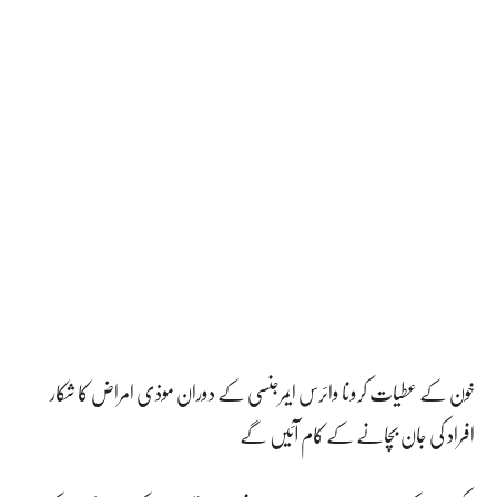
خون کے عطیات کرونا وائرس ایمرجنسی کے دوران موذی امراض کا شکار
افراد کی جان بچانے کے کام آئیں گے