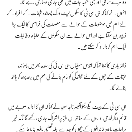
دوسرے سماجی اور طبی شعبہ جات میں بھی جاری وساری رہے گا۔
انہوں نے کہا کہ جی سی ٹی کا سکول نیٹ ورک پسماندہ طبقات کے افراد کے
لئے اہم طبی موضوعات کے حوالے سے معلومات کی فراہمی کا ایک بڑا
ذریعہ بن سکتا ہے اور اس حوالے سے ان سکولوں کے طلباء و طالبات
ایک اہم کردار ادا کر سکتے ہیں۔
ڈاکٹر باری کا کہنا تھا کہ انڈس ہسپتال جی سی ٹی کی سندھ بھر میں پسماندہ
طبقات کے بچوں کے لئے خواندگی کو عام بنانے کی مہم میں بڑھ چڑھ کر ہاتھ
بٹائے گا۔
جی سی ٹی کے چیف ایگزیکٹو آفیسر زاہد سعید نے کہا کہ ان کا ادارہ صوبے میں
قائم دیگر فلاحی اداروں کے ساتھ اس طرز پر اشراک جاری رکھے گا تاکہ غیر
مراعات یافتہ خاندانوں کے بچوں کو جلد سے جلد تعلیم یافتہ بنایا جا سکے۔