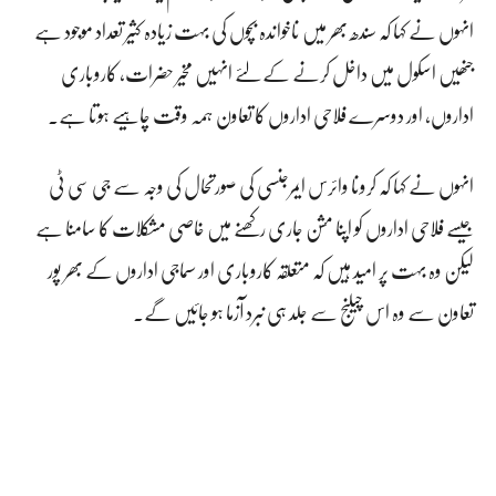
انہوں نے کہا کہ سندھ بھر میں ناخواندہ بچوں کی بہت زیادہ کثیر تعداد موجود ہے
جنھیں اسکول میں داخل کرنے کے لئے انہیں مخیر حضرات، کاروباری
اداروں، اور دوسرے فلاحی اداروں کا تعاون ہمہ وقت چاہیے ہوتا ہے۔
انہوں نے کہا کہ کرونا وائرس ایمرجنسی کی صورتحال کی وجہ سے جی سی ٹی
جیسے فلاحی اداروں کو اپنا مشن جاری رکھنے میں خاصی مشکلات کا سامنا ہے
لیکن وہ بہت پر امید ہیں کہ متعلقہ کاروباری اور سماجی اداروں کے بھر پور
تعاون سے وہ اس چیلنج سے جلد ہی نبرد آزما ہو جائیں گے۔