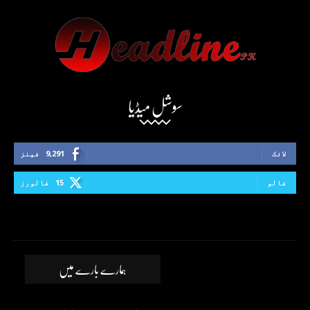
سوشل میڈیا
لائک
9,291
فینز
فالو
15
فالورز
ہمارے بارے میں