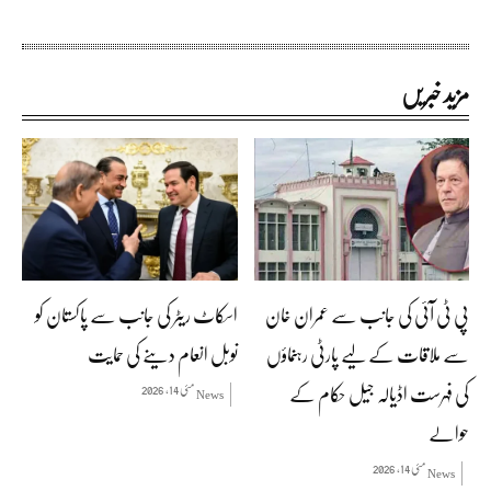
مزید خبریں
پی ٹی آئی کی جانب سے عمران خان
اسکاٹ ریٹر کی جانب سے پاکستان کو
سے ملاقات کے لیے پارٹی رہنماؤں
نوبل انعام دینے کی حمایت
کی فہرست اڈیالہ جیل حکام کے
مئی 14, 2026
News
حوالے
مئی 14, 2026
News