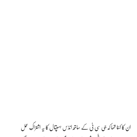
ان کا کہنا تھا کہ جی سی ٹی کے ساتھ انڈس ہسپتال کا یہ اشتراکِ عمل