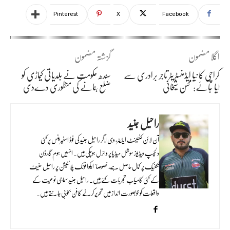
Pinterest
X
Facebook
اگلا مضمون
گزشتہ مضمون
کراچی کا نیا ایڈمنسٹریٹر تاجر برادری سے
سندھ حکومت نے بلدیاتی کیماڑی کو
لیا جائے: محسن شیخانی
ضلع بنانے کی منظوری دےدی
راحیل جنید
آن لائن کنٹینٹ ایڈیٹر، وی لاگر راحیل جنید کی فوڈ اسٹیریٹس پر کئی
دلچسپ ویڈیوز سوشل میڈیا پر وائرل ہوچکی ہیں۔ انہیں ہوم گارڈن
تکنیک پر کمال حاصل ہے، خصوصا" ایکوا فونک پلانٹیشن پر راحیل حنیف
کے کئی کامیاب تجربات کئے ہیں۔ راحیل جنید سماجی نوعیت کے
واقعات کو خوبصورت انداز میں تحریر کرنے کا فن بخوبی جانتے ہیں۔