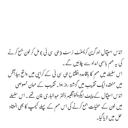
انڈس ہسپتال اور گرین کریسنٹ ٹرسٹ (جی سی ٹی) مل کر خون جمع کرنے
کی یہ مہم باہمی امداد سے چلائیں گے.
اس سلسلے میں مہم کا باقاعدہ افتتاح جی سی ٹی کے کراچی میں واقع ہیڈ آفس
میں منعقدہ ایک تقریب میں گزشتہ روز ہوا. تقریب کے مہمان خصوصی
انڈس اسپتال کے چیف ایگزیکٹو آفیسر ڈاکٹر عبدالباری خان تھے۔ اس سلسلے
میں خون کے عطیات جمع کرنے کی اس مہم کے پہلے کیمپ کا بھی انعقاد
عمل میں لایا گیا۔