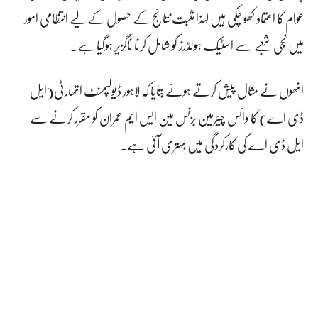
عوام کا اعتماد کھو چکی ہیں لہذا مثبت نتائج کے حصول کے لیے انتظامی امور
میں نجی شعبے سے اسٹیک ہولڈرز کو شامل کرنا ناگزیر ہوگیا ہے۔
انھوں نے مثال پیش کرتے ہوئے بتایا کہ لاہور ڈیولپمنٹ اتھارٹی(ایل
ڈی اے) کا وائس چیئرمین بزنس مین ایس ایم عمران کو مقرر کرنے سے
ایل ڈی اے کی کارکردگی میں بہتری آئی ہے۔