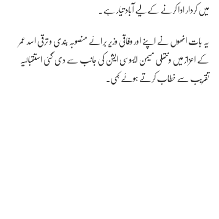
میں کردار ادا کرنے کے لیے آباد تیار ہے۔
یہ بات انھوں نے اپنے اور وفاقی وزیر برائے منصوبہ بندی و ترقی اسد عمر
کے اعزاز میں ونتھلی میمن ایسوسی ایشن کی جانب سے دی گئی استقبالیہ
تقریب سے خطاب کرتے ہوئے کہی۔