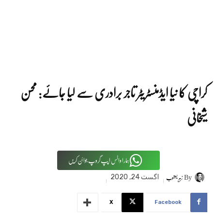
کراچی کا نیا ایڈمنسٹریٹر تاجر برادری سے لیا جائے: محسن
شیخانی
ہمارا واٹس اپپ گروپ جوائن کریں
By
زبیر یعقوب
اگست 24, 2020
X
Facebook