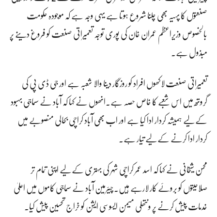
صنعتوں کا پہیہ بھی چلنا شروع ہوتا ہے یہی وجہ ہے کہ موجودہ حکومت
بالخصوص وزیراعظم عمران خان کی پوری توجہ تعمیراتی صنعت کو فروغ دینے پر
مبذول ہے۔
تعمیراتی صنعت لاکھوں افراد کو روزگار دینا والا شعبہ ہے اور جی ڈی پی کی
گروتھ میں اس شعبے کا خاص حصہ ہے۔انھوں نے کہا کہ آباد نے سماجی بہبود
کے لیے ہمیشہ کردار ادا کیا ہے اور اب بھی آباد کراچی بحالی منصوبے میں
کردار ادا کرنے کے لیے تیار ہے۔
محسن شیخانی نے کہا کہ اسد عمر کراچی شہر کی بہتری کے لیے اپنی تمام تر
صلاحیتوں کو بروئے کار لارہے ہیں۔چیئرمین آباد نے سماجی کاموں میں اعلیٰ
خدمات پیش کرنے پر ونتھلی میمن ایسوسی ایشن کو خراج تحسین پیش کیا۔