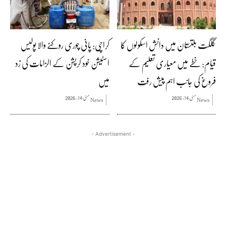
گلگت بلتستان میں دانش اسکولوں کا
کراچی: پانی چوری روکنے والا پولیس
قیام: خطے میں معیاری تعلیم کے
اسٹیشن خود کرپشن کے الزامات کی زد
فروغ کی جانب اہم پیش رفت
میں
مئی 14, 2026
مئی 14, 2026
News
News
- Advertisement -