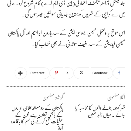
جلد نیشنل ڈزاسٹر مینجمنٹ اتھارٹی(این ڈی ایم اے) کام شروع کردے گی
جس سے کراچی کے شہریوں کو بہترین بلدیاتی سہولتیں میسر ہوں گی۔
اس موقع پر ونتھلی میمن ایسوسی ایشن کے صدر ہارون ابراہیم اور آل پاکستان
میمن فیڈریشن کے صدر حنیف موتلانی نے بھی خطاب کیا۔
Pinterest
X
Facebook
اگلا مضمون
گزشتہ مضمون
شہر کھنڈر بنانے والوں کا محاسبہ کیا
پاکستان کے دو مستند فلاحی اداروں
جائے ۔ میاں زاہد حسین
کے باہمی تعاون سے خون کے
عطیات جمع کرنے کی مہم کا باقاعدہ
آغاز