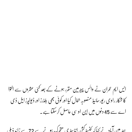
ایس ایم عمران نے وائس چیئرمین مقرر ہونے کے بعد کئی عشروں سے التوا
کا شکار راوی ریورسائیڈ منصوبہ بحال کیا اور کوئی بھی بلڈرز اور ڈیولپرز ایل ڈی
اے سے 45 دنوں میں این او سی حاصل کرسکتا ہے۔
چیئر مین آباد نے کہا کہ کنسٹرکشن انڈسٹری متحرک ہونے سے 72 سے زائد ذیلی