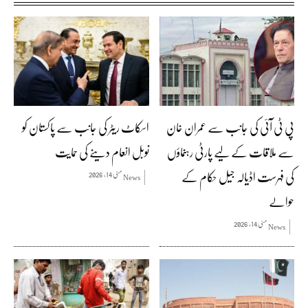
پی ٹی آئی کی جانب سے عمران خان
اسکاٹ ریٹر کی جانب سے پاکستان کو
سے ملاقات کے لیے پارٹی رہنماؤں
نوبل انعام دینے کی حمایت
کی فہرست اڈیالہ جیل حکام کے
مئی 14, 2026
News
حوالے
مئی 14, 2026
News