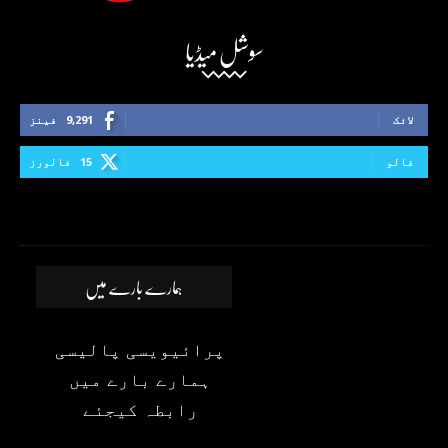
سوشل میڈیا
لائک
9,291
فینز
فالو
15
فالورز
ہمارے بارے میں
پرائیویسی پالیسی
ہمارے بارے میں
رابطہ کیجئے