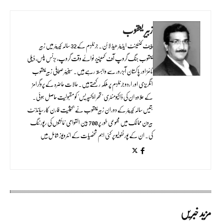
زبیر یعقوب
چیف کنٹینٹ ایڈیٹر ھیڈ لائن۔ جرنلزم کے 32 سالہ کیریئر میں زبیر
یعقوب جنگ گروپ آف کمپنیز، نوائے وقت گروپ، بزنس پلس، ڈیلی
ٹائمز اور پاکستان آبزرور سے وابستہ رہے ہیں۔ سینیئر صحافی زبیر یعقوب
انگریزی اور اردو جرنلزم پر ملکہ رکھتے ہیں۔ حالات حاضرہ کے پروگرامز
کے علاوہ ان کی ڈاکیومنٹری "تھر ایکسپریس" کو مقبولیت حاصل ہوئی۔
بتیس سالہ کیریئر کے دوران زبیر یعقوب نے بحیثیت فارن کارسپانڈنٹ
بیرون ممالک میں مجموعی طور پر 700 بین القوامی نمائشوں کی رپورٹنگ
کی۔ ان کے پورٹفولیو پر کئی اہم شخصیات کے انٹرویوز شامل ہیں
مزید خبریں