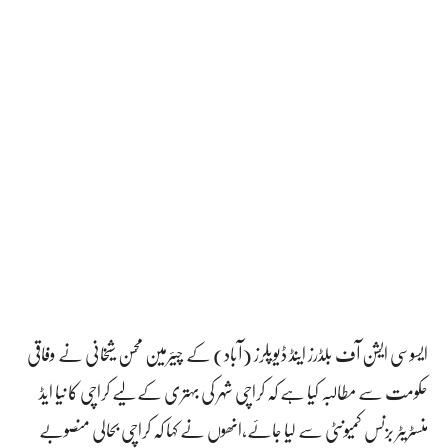
ایسوسی ایشن آف بلڈرز اینڈ ڈیوپلرز (آباد) کے چیئرمین محسن شیخانی نے وفاقی
حکومت سے مطالبہ کیا ہے کہ کراچی شہر کی بہتری کے لیے کراچی کا نیا ایڈ
منسٹریٹر بزنس کمیونٹی سے لیا جائے،انھوں نے کہا کہ کراچی بحالی منصوبے