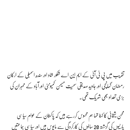
تقریب میں پی ٹی آئی کے ایم این اے شکور شاد اور سندھ اسمبلی کے ارکان
رمضان گھانچی اور جاوید صدیقی سمیت میمن کمیونٹی اور آباد کے ممبران کی
بڑی تعداد بھی شریک تھی۔
محسن شیخانی کا کہنا تھا ہم محسوس کررہے ہیں کہ پاکستان کے عوام سیاسی
پارٹیوں کی گزشتہ 20 سالوں کی کارکردگی سے مایوس ہیں اور سیاسی جماعتیں