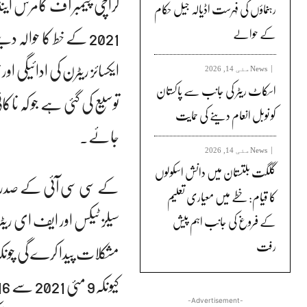
رہنماؤں کی فہرست اڈیالہ جیل حکام
کے حوالے
News
مئی 14, 2026
اسکاٹ ریٹر کی جانب سے پاکستان
کو نوبل انعام دینے کی حمایت
جائے۔
News
مئی 14, 2026
گلگت بلتستان میں دانش اسکولوں
کے سی سی آئی کے صدر نے 
کا قیام: خطے میں معیاری تعلیم
سیلز ٹیکس اور ایف ای ریٹ
کے فروغ کی جانب اہم پیش
رفت
مشکلات پیدا کرے گی چونک
-Advertisement-