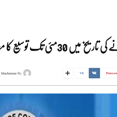
30مئی تک توسیع کا مطالبہ
blackstone
By
VK
Pinteres