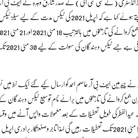
2021 کے خط کا حوالہ دیتے ہوئے کہا ہے کہ اپریل 2021 کی ٹیکس مدت کے لیے
توسیع کی گئی ہے جو کہ نا
چیئرمین ایف بی آر عاصم احمد کو ارسال کیے گئے ایک خط میں نشا
رن جمع کروانے کی تاریخوں میں برائے نام توسیع ٹیکس دہندگان ک
ہ عیدالفطر کی طویل تعطیلات کے بعد معمولات واپس آنے میں وق