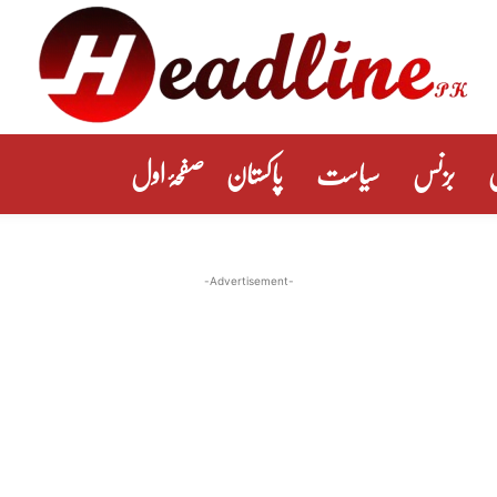
بزنس
سیاست
پاکستان
صفحۂ اول
-Advertisement-