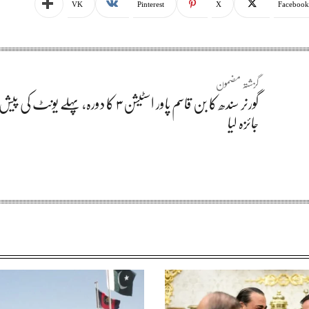
VK
Pinterest
X
Facebook
گزشتہ مضمون
گورنر سندھ کا بن قاسم پاور اسٹیشن ۳ کا دورہ، پہلے یو
جائزہ لیا