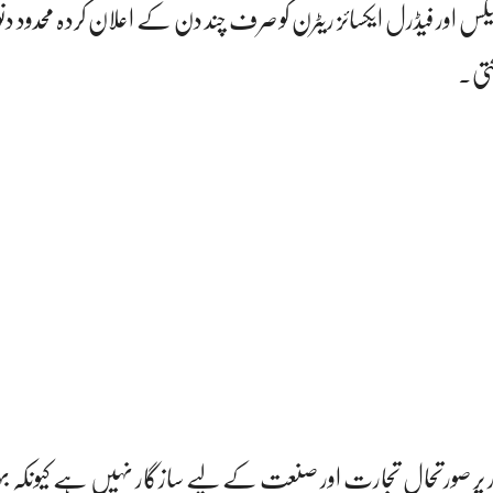
کس اور فیڈرل ایکسائز ریٹرن کو صرف چند دن کے اعلان کردہ محدود دن
کتی۔
طور پر صورتحال تجارت اور صنعت کے لیے سازگار نہیں ہے کیونکہ