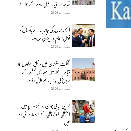
فہرست اڈیالہ جیل حکام کے حوالے
مئی 14, 2026
اسکاٹ ریٹر کی جانب سے پاکستان کو
نوبل انعام دینے کی حمایت
مئی 14, 2026
گلگت بلتستان میں دانش اسکولوں کا
قیام: خطے میں معیاری تعلیم کے
فروغ کی جانب اہم پیش رفت
مئی 14, 2026
کراچی: پانی چوری روکنے والا پولیس
اسٹیشن خود کرپشن کے الزامات کی زد
میں
مئی 14, 2026