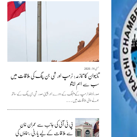
مئی 14, 2026
تائیوان کا تنازعہ: ٹرمپ اور شی جن پنگ کی ملاقات میں
سب سے اہم ایشو
صدر ڈونلڈ ٹرمپ کے بیجنگ کے دورے اور چینی صدر شی جن پنگ کے ساتھ
ہونے والی ملاقات میں...
پی ٹی آئی کی جانب سے عمران خان
سے ملاقات کے لیے پارٹی رہنماؤں کی