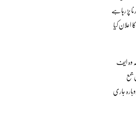
نا پڑ رہاہے
 اعلان کیا
ہ وہ ایف
ریٹرن جمع
بھی دوبارہ جاری