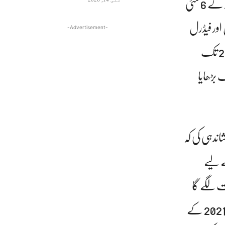
کراچی چیمبر آف کامرس اینڈ انڈسٹری (کے سی سی آئی) کے صدر شارق وہرہ نے ایف بی آر کے 6 مئی
 سیلز ٹیکس اور فیڈرل
-Advertisement-
ایکسائز ریٹرن کی ادائیگی اور جمع کروانے کی تاریخوں میں بالترتیب 18 مئی 2021 اور 21 مئی 2021 تک
کافی ہے جسے ٹیکس دہندگان کی سہولت کے لیے 30 مئی 2021 تک بڑھایا
ندہی کی کہ
ے لیے
ت لگے گا
کیونکہ9 مئی 2021 سے 16 مئی 2021 تک تعطیلات رہیں گی لہٰذا تاجر وصنعتکار برادری اپریل 2021 کے