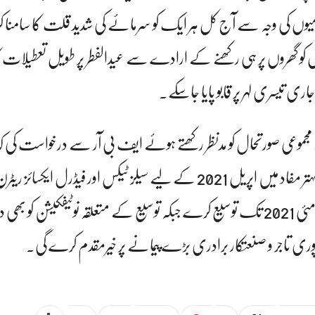
میوں کی وجہ سے آج کل ہر ایک کو سرمائے کی شدید قلت کا سامنا کر
 کو گھروں پر ہی رکھنے کے ارادے سے عیدالفطر پر طویل تعطیلات کا
اری تیسری لہر پر قابو پایا جاسکے۔
وعی صورتحال کو مدنظر رکھتے ہوئے ایف بی آر سے درخواست کی ک
بی آر اور تاجر برادری کے بہتر مفاد میں اپریل 2021 کے لیے سیلز ٹیکس اور فیڈرل ایکسائز 
کروانے کی تاریخ میں 30 مئی 2021 تک توسیع کرے جبکہ توسیع کے متعلقہ نوٹیفکیشن کو 
ری تاجر و صنعتکار برادری بڑے پیمانے پر خیرمقدم کرے گی۔