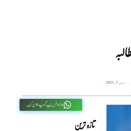
مئی 7, 2021
ہمارا واٹس اپپ گروپ جوائن کریں
تازہ ترین