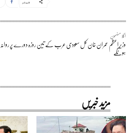
شیئر
اگلا مضمون
وزیراعظم عمران خان کل سعودی عرب کے تین روزہ دورے پر روانہ
ہونگے
مزید خبریں