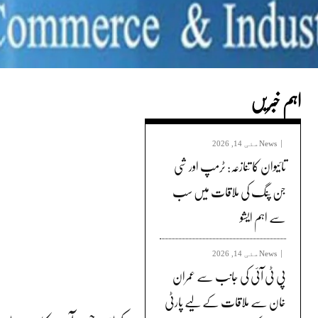
اہم خبریں
News
مئی 14, 2026
تائیوان کا تنازعہ: ٹرمپ اور شی
جن پنگ کی ملاقات میں سب
سے اہم ایشو
News
مئی 14, 2026
پی ٹی آئی کی جانب سے عمران
خان سے ملاقات کے لیے پارٹی