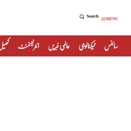
Search
MENU
سائنس
ٹیکنالوجی
عالمی خبریں
انٹرٹینمنٹ
کھیل