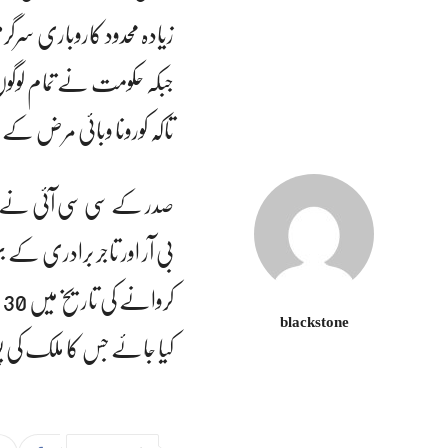
زیادہ محدود کاروباری سرگر
جبکہ حکومت نے تمام لوگوں
تاکہ کورونا وبائی مرض کے ج
صدر کے سی سی آئی نے مجم
blackstone
کیا جائے جس کا ملک کی پو