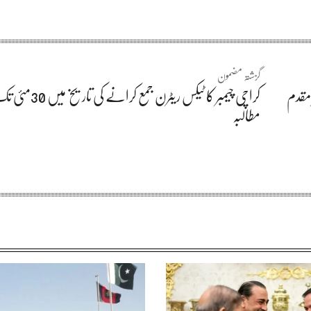
گزشتہ مضمون
مقدم
کراچی چیمبر کا ٹیکس ریٹرن جم
مطالبہ