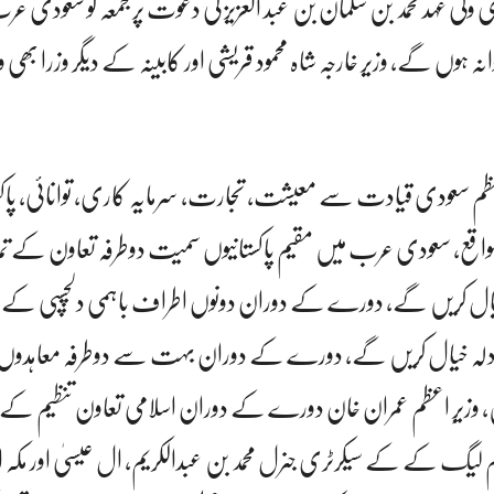
 ولی عہد محمد بن سلمان بن عبد العزیز کی دعوت پر جمعہ کو سعودی
 ہوں گے، وزیر خارجہ شاہ محمود قریشی اور کابینہ کے دیگر وزرا بھی و
 سعودی قیادت سے معیشت، تجارت، سرمایہ کاری، توانائی، پاکس
واقع، سعودی عرب میں مقیم پاکستانیوں سمیت دوطرفہ تعاون کے تم
ل کریں گے، دورے کے دوران دونوں اطراف باہمی دلچسپی کے علا
ی تبادلہ خیال کریں گے، دورے کے دوران بہت سے دوطرفہ معاہدوں ا
ہیں، وزیرِ اعظم عمران خان دورے کے دوران اسلامی تعاون تنظیم کے
م لیگ کے کے سیکرٹری جنرل محمد بن عبدالکریم، ال عیسیٰ اور مکہ او