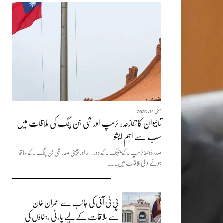
مئی 14, 2026
تائیوان کا تنازعہ: ٹرمپ اور شی جن پنگ کی ملاقات میں
سب سے اہم ایشو
صدر ڈونلڈ ٹرمپ کے بیجنگ کے دورے اور چینی صدر شی جن پنگ کے ساتھ
ہونے والی ملاقات میں...
پی ٹی آئی کی جانب سے عمران خان
سے ملاقات کے لیے پارٹی رہنماؤں کی