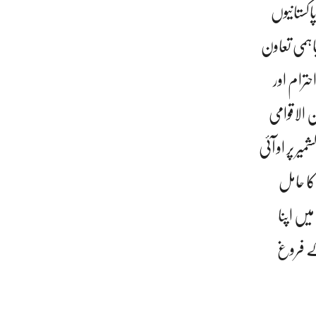
کستانیوں
اہمی تعاون
ترام اور
 الاقوامی
ر پر او آئی
ا حامل
یں اپنا
کے فروغ