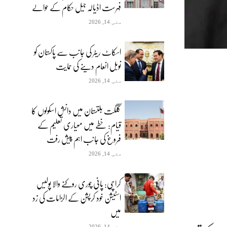
فہرست اڈیالہ جیل حکام کے حوالے
مئی 14, 2026
اسکاٹ ریٹر کی جانب سے پاکستان کو
نوبل انعام دینے کی حمایت
مئی 14, 2026
گلگت بلتستان میں دانش اسکولوں کا
قیام: خطے میں معیاری تعلیم کے
فروغ کی جانب اہم پیش رفت
مئی 14, 2026
کراچی: پانی چوری روکنے والا پولیس
اسٹیشن خود کرپشن کے الزامات کی زد
میں
مئی 14, 2026