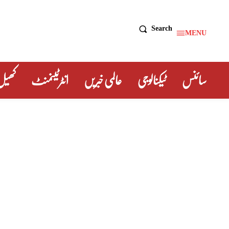
Search
MENU
سائنس
ٹیکنالوجی
عالمی خبریں
انٹرٹینمنٹ
کھیل