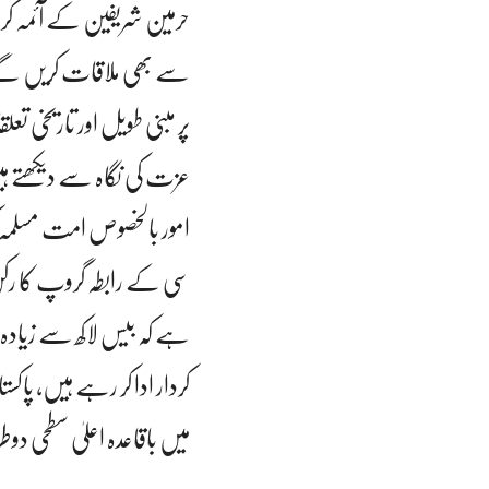
حرمین شریفین کے آئمہ کرا
سے بھی ملاقات کریں گے، 
پر مبنی طویل اور تاریخی تع
عزت کی نگاہ سے دیکھتے ہیں
امور بالخصوص امت مسلمہ کو
سی کے رابطہ گروپ کا ر
ہے کہ بیس لاکھ سے زیادہ پ
کردار ادا کر رہے ہیں، پا
میں باقاعدہ اعلیٰ سطحی