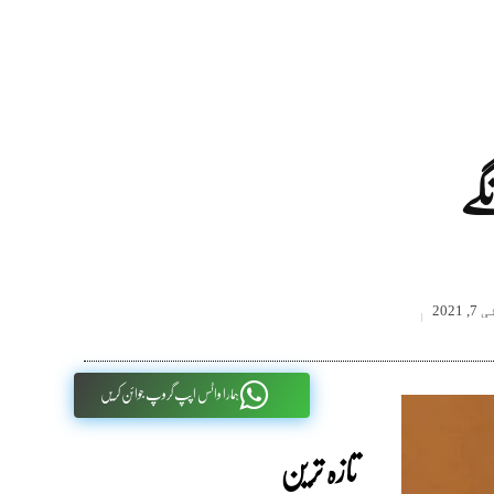
گے
, 2021
ہمارا واٹس اپپ گروپ جوائن کریں
تازہ ترین