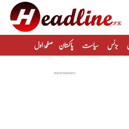
بزنس
سیاست
پاکستان
صفحۂ اول
-Advertisement-