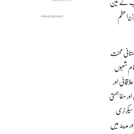
 عرب کے تین
زیراعظم
-Advertisement-
تانی محنت
ام شعبوں
قائی اور
ور مفاہمتی
 سیکرٹری
ر مدینہ میں