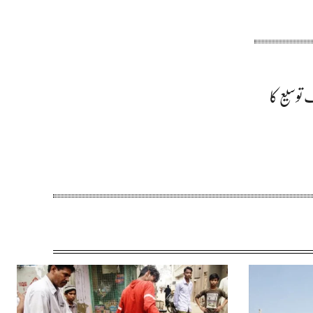
ع کرانے کی تاریخ میں 30مئی تک توسیع کا