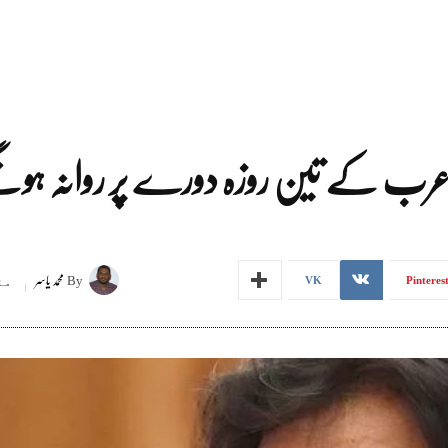
عرب کے تین روزہ دورے پر روانہ ہون
By
محمد یاسر
مئی 7
VK
Pinteres