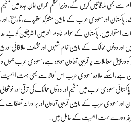
م سے بھی ملاقاتیں کریں گے، وزیراعظم عمران خان جدہ میں مقیم پا
پاکستان اور سعودی عرب کے مابین مشترکہ عقیدے، تاریخ، اور ب
لقات استوار ہیں، پاکستان کے عوام خادم الحرمین الشریفین کو بے حد اح
 اور دونوں ممالک کے مابین تمام شعبوں اور مختلف علاقائی اور بین
 درپیش معاملات پر قریبی تعاون موجود ہے، سعودی عرب جموں و کشمی
کن ہے، اسکے علاوہ سعودی عرب اس لحاظ سے بھی بہت اہمیت ک
اکستانی سعودی عرب میں مقیم اور دونوں ممالک کی ترقی اور خوشحالی م
کستان اور سعودی عرب کے مابین قریبی تعاون اور برادرانہ تعلقات 
 دوطرفہ دورے بہت اہمیت کے حامل ہیں۔