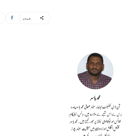
شیئر
محمد یاسر
آن لائن کنٹینٹ ایڈیٹر، سینئر صحافی محمد یاسر پندرہ
برس سے اس شعبے سے وابستہ ہیں، بزنس، ٹیلیکام،
فنانس اور ٹیکنالوجی سیکٹرز پر عبور رکھتے ہیں۔ محمد یاسر
نیشنل انگلش اور اردو ڈیلیز میں بحیثیت سینئر رپورٹر
فرائض انجام دے چکے ہیں