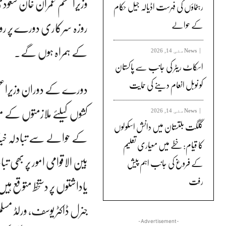
وزیراعظم عمران خان سعودی
رہنماؤں کی فہرست اڈیالہ جیل حکام
روزہ سرکاری دورے پر روانہ
کے حوالے
کے ہمراہ ہوں گے۔
News
مئی 14, 2026
اسکاٹ ریٹر کی جانب سے پاکستان
کو نوبل انعام دینے کی حمایت
دورے کے دوران وزیراعظم
کشوں کیلئے ملازمتوں کے م
News
مئی 14, 2026
گلگت بلتستان میں دانش اسکولوں
کے حوالے سے تبادلہ خیا
کا قیام: خطے میں معیاری تعلیم
بین الاقوامی امور پر بھ
کے فروغ کی جانب اہم پیش
رفت
یاداشتوں پر دستخط متوقع 
جنرل ڈاکٹر یوسف، ورلڈ مسل
-Advertisement-