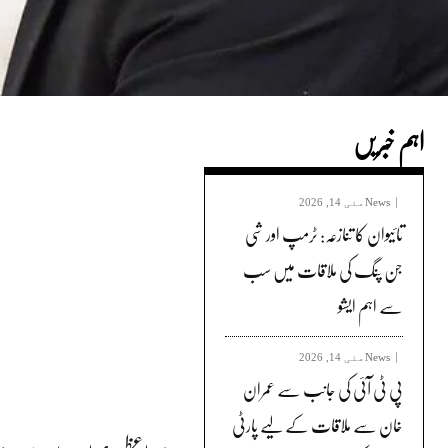
اہم خبریں
News
مئی 14, 2026
تائیوان کا تنازعہ: ٹرمپ اور شی
جن پنگ کی ملاقات میں سب
سے اہم ایشو
News
مئی 14, 2026
پی ٹی آئی کی جانب سے عمران
خان سے ملاقات کے لیے پارٹی