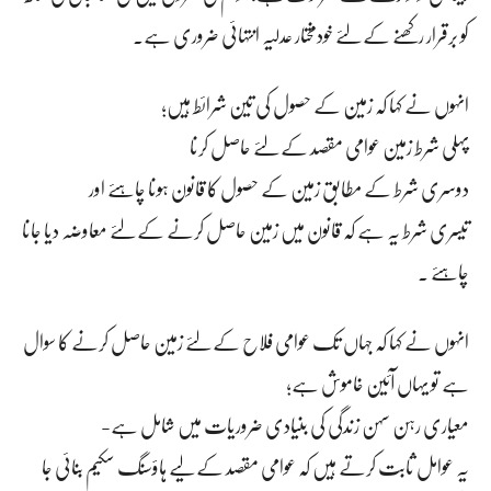
کو برقرار رکھنے کے لئے خودمختار عدلیہ انتہائی ضروری ہے۔
انہوں نے کہا کہ زمین کے حصول کی تین شرائط ہیں؛
پہلی شرط زمین عوامی مقصد کے لئے حاصل کرنا
دوسری شرط کے مطابق زمین کے حصول کا قانون ہونا چاہئے اور
تیسری شرط یہ ہے کہ قانون میں زمین حاصل کرنے کے لئے معاوضہ دیا جانا
چاہئے ۔
انہوں نے کہا کہ جہاں تک عوامی فلاح کے لئے زمین حاصل کرنے کا سوال
ہے تو یہاں آئین خاموش ہے؛
معیاری رہن سہن زندگی کی بنیادی ضروریات میں شامل ہے-
یہ عوامل ثابت کرتے ہیں کہ عوامی مقصد کے لیے ہاؤسنگ سکیم بنائی جا