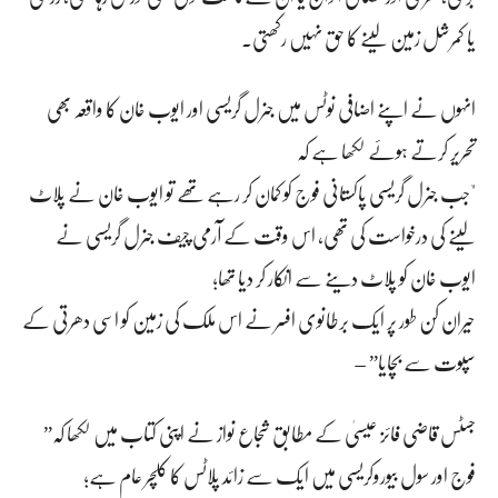
یا کمرشل زمین لینے کا حق نہیں رکھتی۔
انہوں نے اپنے اضافی نوٹس میں جنرل گریسی اور ایوب خان کا واقعہ بھی
تحریر کرتے ہوئے لکھا ہے کہ
"جب جنرل گریسی پاکستانی فوج کو کمان کر رہے تھے تو ایوب خان نے پلاٹ
لینے کی درخواست کی تھی، اس وقت کے آرمی چیف جنرل گریسی نے
ایوب خان کو پلاٹ دینے سے انکار کر دیا تھا؛
حیران کن طور پر ایک برطانوی افسر نے اس ملک کی زمین کو اسی دھرتی کے
سپوت سے بچایا” –
جسٹس قاضی فائز عیسیٰ کے مطابق شجاع نواز نے اپنی کتاب میں لکھا کہ”
فوج اور سول بیوروکریسی میں ایک سے زائد پلاٹس کا کلچر عام ہے؛