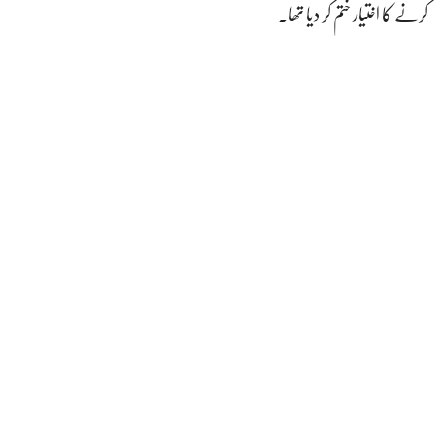
کرنے کا اختیار ختم کر دیا تھا۔