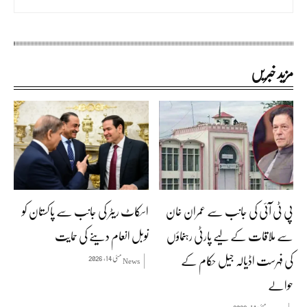
مزید خبریں
پی ٹی آئی کی جانب سے عمران خان
اسکاٹ ریٹر کی جانب سے پاکستان کو
سے ملاقات کے لیے پارٹی رہنماؤں
نوبل انعام دینے کی حمایت
کی فہرست اڈیالہ جیل حکام کے
مئی 14, 2026
News
حوالے
مئی 14, 2026