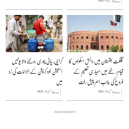
News
گلگت بلتستان میں دانش اسکولوں کا
کراچی: پانی چوری روکنے والا پولیس
قیام: خطے میں معیاری تعلیم کے
اسٹیشن خود کرپشن کے الزامات کی زد
فروغ کی جانب اہم پیش رفت
میں
مئی 14, 2026
مئی 14, 2026
News
News
- Advertisement -