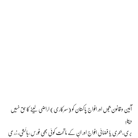
آئین و قانون ججوں اور افواج پاکستان کو (سرکاری) اراضی لینے کا حق نہیں
دیتا؛
بری، بحری یا فضائی افواج اور ان کے ماتحت کوئی بھی فورس رہائشی، زرعی