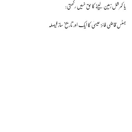
یا کمرشل زمین لینے کا حق نہیں رکھتی:
جسٹس قاضی فائز عیسیٰ کا ایک اور تاریخ ساز فیصلہ