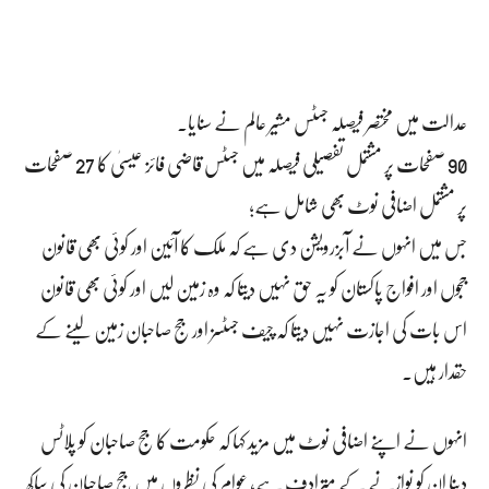
عدالت میں مختصر فیصلہ جسٹس مشیر عالم نے سنایا۔
90 صفحات پر مشتمل تفصیلی فیصلہ میں جسٹس قاضی فائز عیسیٰ کا 27 صفحات
پر مشتمل اضافی نوٹ بھی شامل ہے؛
جس میں انہوں نے آبزرویشن دی ہے کہ ملک کا آئین اور کوئی بھی قانون
ججوں اور افواج پاکستان کو یہ حق نہیں دیتا کہ وہ زمین لیں اور کوئی بھی قانون
اس بات کی اجازت نہیں دیتا کہ چیف جسٹسز اور جج صاحبان زمین لینے کے
حقدار ہیں۔
انہوں نے اپنے اضافی نوٹ میں مزید کہا کہ حکومت کا جج صاحبان کو پلاٹس
دینا ان کو نوازنے کے مترادف ہے، عوام کی نظروں میں جج صاحبان کی ساکھ