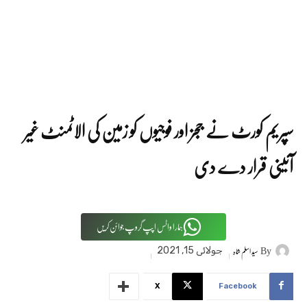
سپریم کورٹ نے ججز اور فوجیوں کو زمین کی الاٹمنٹ غیر
آئینی قرار دے دی
ہمارا واٹس اپپ گروپ جوائن کریں
By
سید اسلم شاہ
جولائی 15, 2021
X
Facebook