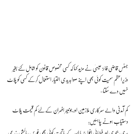
جسٹس قاضی فائز عیسیٰ نے مزید کہا کہ کسی مخصوص قانون کو شامل کئے بغیر
وزیراعظم سمیت کوئی بھی اپنے صوابدیدی اختیار استعمال کرکے کسی کو پلاٹ
نہیں دے سکتا-
کم آمدنی والے سرکاری ملازمین اور جونیئر افسران کے لئے کم قیمت پلاٹ
دستیاب ہونے چاہئیں؛
بری، بحری اور فضائی افواج یا ان کے ماتحت کوئی بھی فورس رہائشی، زرعی