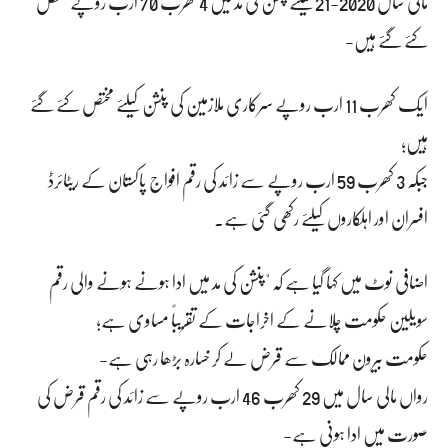
مالی سال 2020-21 کیلئے پنشن کی مد میں 4 کھرب 70 ارب روپے مختص
کئے گئے ہیں-
ایک کھرب 11 ارب روپے سرکاری ملازمین کی پنشن کیلئے مختص کئے گئے
ہیں؛
جبکہ 3 کھرب 59 ارب روپے سے زائد کی رقم افواج پاکستان کے ریٹائرڈ
افسران اور اہلکاروں کیلئے رکھی گئی ہے۔
اضافی نوٹ میں کہا گیا ہے کہ "پنشن کی مد میں ادا ہونے ہونے والی رقم
سویلین حکومت چلانے کے اخراجات کے تقریباً مساوی ہے؛
حکومت بیرون ممالک سے قرض لے کر خسارہ بڑھا رہی ہے-
رواں مالی سال میں 29 کھرب 46 ارب روپے سے زائد کی رقم قرض کی
صورت میں ادا ہونی ہے-