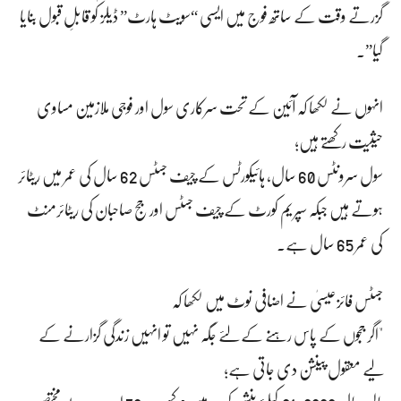
گزرتے وقت کے ساتھ فوج میں ایسی “سویٹ ہارٹ” ڈیلز کو قابلِ قبول بنایا
گیا”۔
انہوں نے لکھا کہ آئین کے تحت سرکاری سول اور فوجی ملازمین مساوی
حیثیت رکھتے ہیں؛
سول سرونٹس 60 سال، ہائیکورٹس کے چیف جسٹس 62 سال کی عمر میں ریٹائر
ہوتے ہیں جبکہ سپریم کورٹ کے چیف جسٹس اور جج صاحبان کی ریٹائرمنٹ
کی عمر 65 سال ہے۔
جسٹس فائزعیسیٰ نے اضافی نوٹ میں لکھا کہ
"اگر ججوں کے پاس رہنے کے لئے جگہ نہیں تو انہیں زندگی گزارنے کے
لیے معقول پینشن دی جاتی ہے؛