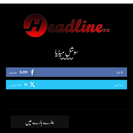
سوشل میڈیا
لائک
9,291
فینز
فالو
15
فالورز
ہمارے بارے میں