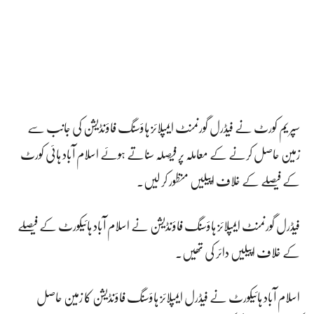
سپریم کورٹ نے فیڈرل گورنمنٹ ایمپلائز ہاؤسنگ فاؤنڈیشن کی جانب سے
زمین حاصل کرنے کے معاملہ پر فیصلہ سناتے ہوئے اسلام آباد ہائی کورٹ
کے فیصلے کے خلاف اپیلیں منظور کر لیں۔
فیڈرل گورنمنٹ ایمپلائز ہاؤسنگ فاؤنڈیشن نے اسلام آباد ہائیکورٹ کے فیصلے
کے خلاف اپیلیں دائر کی تھیں۔
اسلام آباد ہائیکورٹ نے فیڈرل ایمپلائز ہاؤسنگ فاؤنڈیشن کا زمین حاصل