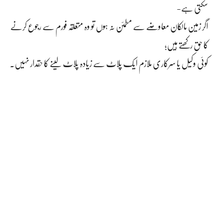
سکتی ہے-
اگر زمین مالکان معاوضے سے مطمئن نہ ہوں تو وہ متعلقہ فورم سے رجوع کرنے
کا حق رکھتے ہیں؛
کوئی وکیل یا سرکاری ملازم ایک پلاٹ سے زیادہ پلاٹ لینے کا حقدار نہیں۔