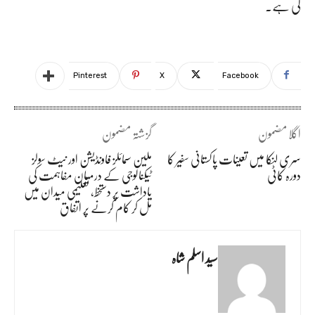
کی ہے۔
Pinterest
X
Facebook
اگلا مضمون
گزشتہ مضمون
سری لنکا میں تعینات پاکستانی سفیر کا
ملین سمائلز فاونڈیشن اور نیٹ سولز
دورہ کاٹی
ٹیکنالوجی کے درمیان مفاہمت کی
یاداشت پر دستخط، تعلیمی میدان میں
مل کر کام کرنے پر اتفاق
سید اسلم شاہ