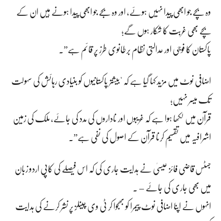
وہ بچے جو ابھی پیدا نہیں ہوئے، اور وہ بجے جو ابھی پیدا ہونے ہیں ان کے
بچے بھی غربت کا شکار ہوں گے؛
پاکستان کا فوجی اور عدالتی نظام برطانوی طرز پر قائم ہے”۔
اضافی نوٹ میں مزید کہا گیا ہے کہ "بیشتر پاکستانیوں کو بنیادی رہائش کی سہولت
تک میسر نہیں؛
قرآن میں لکھا ہوا ہے کہ غریبوں اور ناداروں کی مدد کی جائے، ملک کی زمین
اشرافیہ میں تقسیم کرنا قرآن کے اصول کی نفی ہے”۔
جسٹس قاضی فائز عیسیٰ نے ہدایت جاری کی کہ اس فیصلے کی کاپی اردو زبان
میں بھی جاری کی جائے – ۔
انہوں نے اپنا اضافی نوٹ پیمرا کو بھجوا کر ٹی وی چینلز پر نشر کرنے کی ہدایت