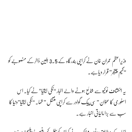
وزیراعظم عمران خان نے کراچی بندرگاہ کے 3.5 بلین ڈالرکے منصوبے کو
“گیم چینجر” قرار دیاہے۔
یہ انکشاف ٹوکیو سے شائع ہونے والے اخبار “نکی ایشیا” نے کیا۔ اس
اسٹوری کا عنوان ” سی پیک گوادر سے کراچی منتقل ” تھا۔ “نکی ایشیا”دنیا کا
سب سے بڑا مالیاتی اخبار ہے۔
اخبار کے مطابق دونوں ممالک نے کراچی کوسٹل کمپرینسی ڈویلپمنٹ زون