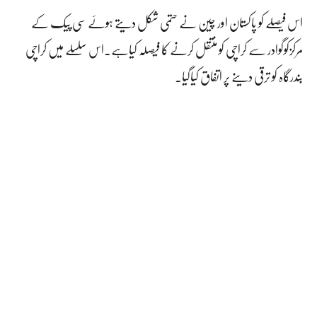
اس فیصلے کو پاکستان اور چین نے حتمی شکل دیتے ہوئے سی پیک کے
مرکزکوگوادر سے کراچی کو منتقل کرنے کا فیصلہ کیاہے۔اس سلسلے میں کراچی
بندرگاہ کو ترقی دینے پر اتفاق کیاگیا۔