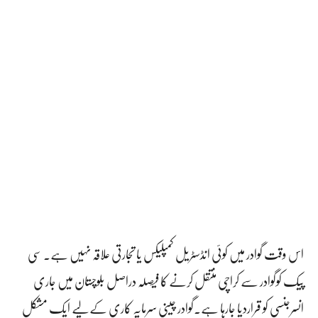
اس وقت گوادر میں کوئی انڈسٹریل کمپلیکس یا تجارتی علاقہ نہیں ہے۔ سی
پیک کوگوادر سے کراچی منتقل کرنے کا فیصلہ دراصل بلوچستان میں جاری
انسرجنسی کو قراردیا جارہا ہے۔گوادر چینی سرمایہ کاری کے لیے ایک مشکل