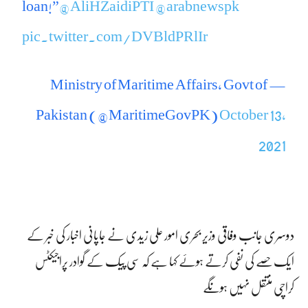
loan!”
@AliHZaidiPTI
@arabnewspk
pic.twitter.com/DVBldPRlIr
— Ministry of Maritime Affairs, Govt of
Pakistan (@MaritimeGovPK)
October 13,
2021
دوسری جانب وفاقی وزیر بحری امور علی زیدی نے جاپانی اخبار کی خبر کے
ایک حصے کی نفی کرتے ہوئے کہا ہے کہ سی پیک کے گوادر پراجیکٹس
کراچی منتقل نہیں ہونگے