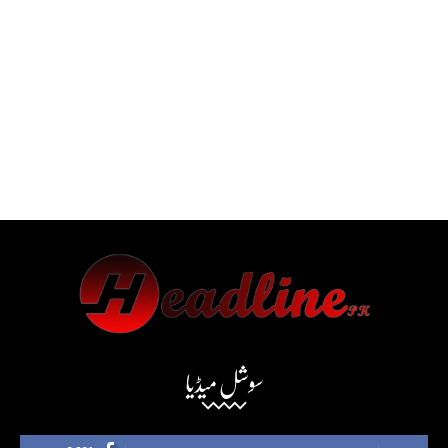
سوشل میڈیا