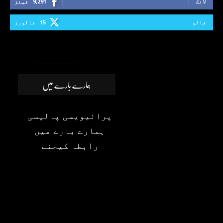
لائک
9,291
فینز
فالو
15
فالورز
ہمارے بارے میں
پرائیویسی پالیسی
ہمارے بارے میں
رابطہ کیجئے