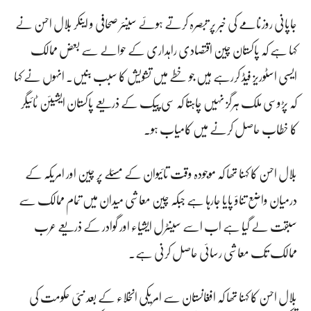
جاپانی روزنامے کی خبر پر تبصرہ کرتے ہوئے سینئر صحافی و اینکر بلال احسن نے
کہا ہے کہ پاکستان چین اقتصادی راہداری کے حوالے سے بعض ممالک
ایسی اسٹوریز فیڈ کررہے ہیں جو خطے میں تشویش کا سبب بنیں۔ انہوں نے کہا
کہ پڑوسی ملک ہرگز نہیں چاہتا کہ سی پیک کے ذریعے پاکستان ایشیئن ٹائیگر
کا خطاب حاصل کرنے میں کامیاب ہو۔
بلال احسن کا کہنا تھا کہ موجودہ وقت تائیوان کے مسئلے پر چین اور امریکہ کے
درمیان واضع تناؤ پایا جارہا ہے جبکہ چین معاشی میدان میں تمام ممالک سے
سبقت لے گیا ہے اب اسے سینٹرل ایشیاء اور گوادر کے ذریعے عرب
ممالک تک معاشی رسائی حاصل کرنی ہے۔
بلال احسن کا کہنا تھا کہ افغانستان سے امریکی انخلاء کے بعد نئی حکومت کی