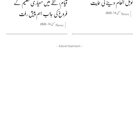
نوبل انعام دینے کی حمایت
قیام: خطے میں معیاری تعلیم کے
فروغ کی جانب اہم پیش رفت
مئی 14, 2026
News
مئی 14, 2026
News
- Advertisement -