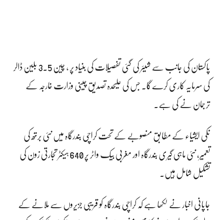
پاکستان کی جانب سے شیئر کی گئی تفصیلات کی بنیاد پر ، چین 3.5 بلین ڈالر
کی سرمایہ کاری کرے گا۔ جس کی علیحدہ تصدیق چینی وزارت خارجہ کے
ترجمان نے کی ہے۔
نکی ایشیاء کے مطابق منصوبے کے تحت کراچی بندرگاہ میں نئی برتھ کی
تعمیر، نئی ماہی گیری بندرگاہ اور مغربی بیک واٹر پر 640 ہیکٹر تجارتی زون کی
تشکیل شامل ہیں۔
جاپانی اخبار نے لکھا ہے کہ کراچی بندرگاہ کو قریبی جزیروں سے ملانے کے