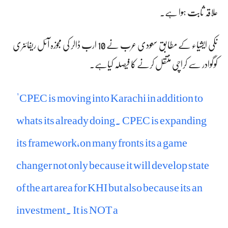
علاقہ ثابت ہوا ہے۔
نکی ایشیاء کے مطابق سعودی عرب نے 10 ارب ڈالر کی مجوزہ آئل ریفائنری
کوگوادر سے کراچی منتقل کرنے کا فیصلہ کیاہے۔
"CPEC is moving into Karachi in addition to
whats its already doing. CPEC is expanding
its framework,on many fronts its a game
changer not only because it will develop state
of the art area for KHI but also because its an
investment. It is NOT a