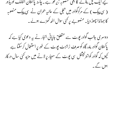
لیے ایک پل بنانے کا بھی منصوبہ زیرِغور ہے۔چائنہ پاکستان اکنامک کوریڈور
(سی پیک) کے مرکزگوادر میں بجلی کے حالیہ بحران نے سی پیک منصوبہ
کا بھانڈا پھوڑ دیا۔ منصوبے پر کئی سوال اٹھ کھڑے ہوئے۔
دوسری جانب گوادر پورٹ سے متعلق جاپانی اخبار نے یہ دعوی کیا ہے کہ
پاکستان گوادر بندرگاہ کو صرف ٹرانزٹ پورٹ کے طور پر استعمال کرسکتا ہے
کیوں کہ گوادر کو انٹرنیشنل سی پورٹ کے معیار پر لانے میں مزید کئی سال درکار
ہوں گے۔