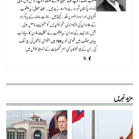
یعقوب جنگ گروپ آف کمپنیز، نوائے وقت گروپ، بزنس پلس، ڈیلی
ٹائمز اور پاکستان آبزرور سے وابستہ رہے ہیں۔ سینیئر صحافی زبیر یعقوب
انگریزی اور اردو جرنلزم پر ملکہ رکھتے ہیں۔ حالات حاضرہ کے پروگرامز
کے علاوہ ان کی ڈاکیومنٹری "تھر ایکسپریس" کو مقبولیت حاصل ہوئی۔
بتیس سالہ کیریئر کے دوران زبیر یعقوب نے بحیثیت فارن کارسپانڈنٹ
بیرون ممالک میں مجموعی طور پر 700 بین القوامی نمائشوں کی رپورٹنگ
کی۔ ان کے پورٹفولیو پر کئی اہم شخصیات کے انٹرویوز شامل ہیں
مزید خبریں