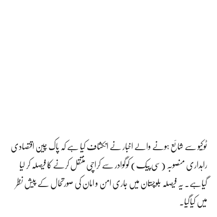
ٹوکیو سے شائع ہونے والے اخبار نے انکشاف کیا ہے کہ پاک چین اقتصادی
راہداری منصوبہ (سی پیک) کوگوادر سے کراچی منتقل کرنے کا فیصلہ کر لیا
گیاہے۔ یہ فیصلہ بلوچستان میں جاری امن و امان کی صورتحال کے پیش نظر
میں کیاگیا۔