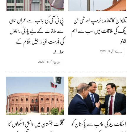
تائیوان کا تنازعہ: ٹرمپ اور شی جن
پی ٹی آئی کی جانب سے عمران خان
پنگ کی ملاقات میں سب سے اہم
سے ملاقات کے لیے پارٹی رہنماؤں
ایشو
کی فہرست اڈیالہ جیل حکام کے
حوالے
مئی 14, 2026
News
مئی 14, 2026
News
اسکاٹ ریٹر کی جانب سے پاکستان کو
گلگت بلتستان میں دانش اسکولوں کا