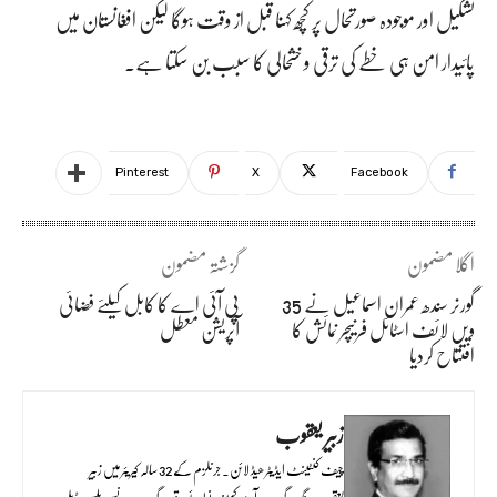
تشکیل اور موجودہ صورتحال پر کچھ کہنا قبل از وقت ہوگا لیکن افغانستان میں
پائیدار امن ہی خطے کی ترقی و خشحالی کا سبب بن سکتا ہے۔
Pinterest
X
Facebook
اگلا مضمون
گزشتہ مضمون
گورنر سندھ عمران اسماعیل نے 35
پی آئی اے کا کابل کیلئے فضائی
ویں لائف اسٹائل فرنیچر نمائش کا
آپریشن معطل
افتتاح کردیا
زبیر یعقوب
چیف کنٹینٹ ایڈیٹر ھیڈ لائن۔ جرنلزم کے 32 سالہ کیریئر میں زبیر