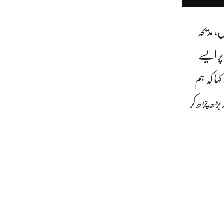
، مدیحہ
پر ایسے
ا کہ ہم
ڑھ چڑھ کر