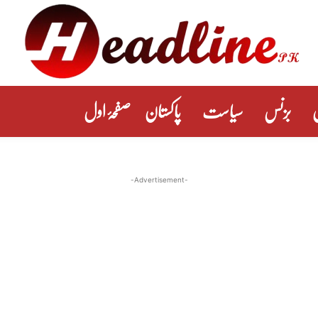
بزنس
سیاست
پاکستان
صفحۂ اول
-Advertisement-