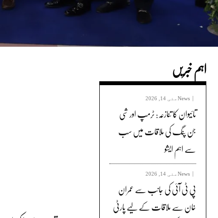
اہم خبریں
News
مئی 14, 2026
تائیوان کا تنازعہ: ٹرمپ اور شی
جن پنگ کی ملاقات میں سب
سے اہم ایشو
News
مئی 14, 2026
پی ٹی آئی کی جانب سے عمران
خان سے ملاقات کے لیے پارٹی