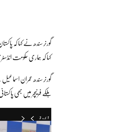
گورنر سندھ نے کہا کہ پاکس
کہا کہ ہماری حکومت انڈسٹ
گورنر سندھ عمران اسماعیل ن
ہلکے فرنیچر میں بھی پاکست
1
کے 3