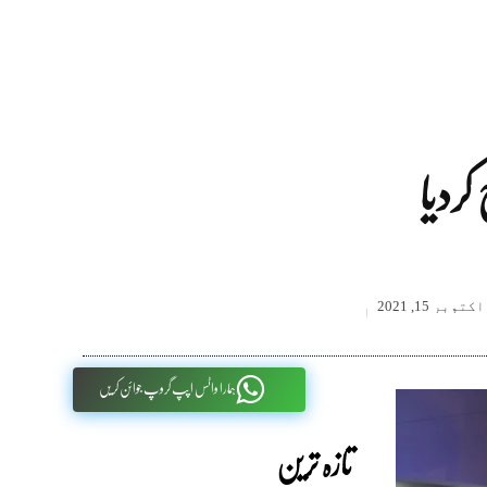
اکتوبر 15, 2021
ہمارا واٹس اپپ گروپ جوائن کریں
تازہ ترین