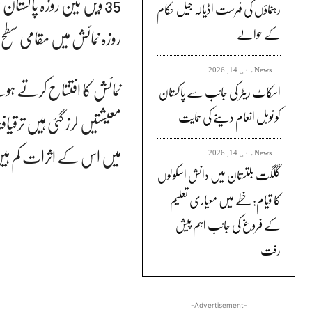
35 ویں تین روزہ پاکستان 
رہنماؤں کی فہرست اڈیالہ جیل حکام
روزہ نمائش میں مقامی سطح کے اعلی معیار کے
کے حوالے
News
مئی 14, 2026
نمائش کا افتتاح کرتے ہوئے 
اسکاٹ ریٹر کی جانب سے پاکستان
کو نوبل انعام دینے کی حمایت
معیشتیں لرز گئی ہیں ترقیافت
میں اس کے اثرات کم ہ
News
مئی 14, 2026
گلگت بلتستان میں دانش اسکولوں
کا قیام: خطے میں معیاری تعلیم
کے فروغ کی جانب اہم پیش
رفت
-Advertisement-