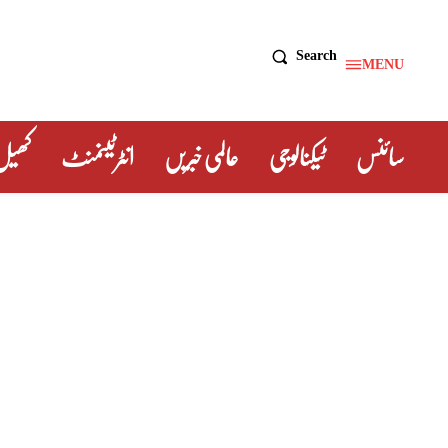
Search
MENU
سائنس
ٹیکنالوجی
عالمی خبریں
انٹرٹینمنٹ
کھیل