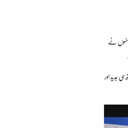
 انہوں نے
 ہی جدید اور