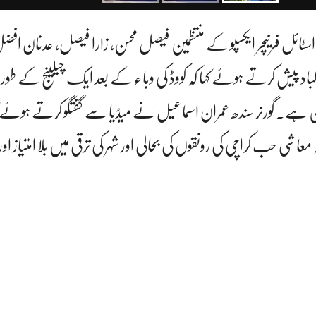
ٹائل فرنیچر ایکسپو کے منتظمین فیصل محسن، زارا فیصل، عدنان افضل
رکباد پیش کرتے ہوئے کہا کہ کووڈ کی وباء کے بعد ایک چیلینج کے طور 
ین ہے۔ گورنر سندھ عمران اسماعیل نے میڈیا سے گفتگو کرتے ہوئے کہ
 حب کراچی کی رونقوں کی بحالی اور شہر کی ترقی میں بلا امتیاز اور ب