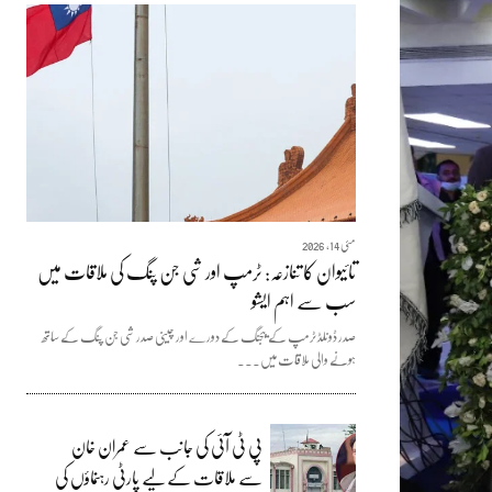
مئی 14, 2026
تائیوان کا تنازعہ: ٹرمپ اور شی جن پنگ کی ملاقات میں
سب سے اہم ایشو
صدر ڈونلڈ ٹرمپ کے بیجنگ کے دورے اور چینی صدر شی جن پنگ کے ساتھ
ہونے والی ملاقات میں...
پی ٹی آئی کی جانب سے عمران خان
سے ملاقات کے لیے پارٹی رہنماؤں کی