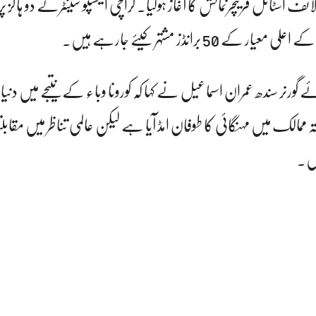
لائف اسٹائل فرنیچرنمائش کا آغاز ہوگیا۔ کراچی ایکسپو سینٹرکے دو ہالز پ
 50 برانڈز مشتہر کیئے جارہے ہیں۔
گورنر سندھ عمران اسماعیل نے کہا کہ کورونا وباء کے نتیجے میں دنیا ب
ہ ممالک میں مہنگائی کا طوفان امڈ آیا ہے لیکن عالمی تناظر میں مقابلت
یں۔