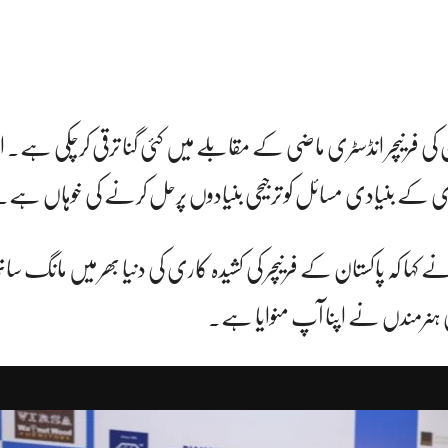
تان کی فرنیچر انڈسٹری ماضی کے مقابلے میں کئی گنا ترقی کرچکی ہے۔
ری کے بنیادی مسائل کو ترجیحی بنیادوں پرحل کرنے کی خوہاں ہے۔
ے کہا کہ پاکستان کے فرنیچر کی کشیدہ کاری کی دنیا بھر میں مانگ ساتھ
انی ہنرمندں نے اپنا آپ منوایا ہے۔