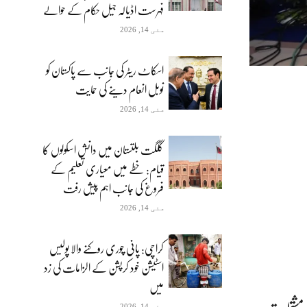
فہرست اڈیالہ جیل حکام کے حوالے
مئی 14, 2026
اسکاٹ ریٹر کی جانب سے پاکستان کو
نوبل انعام دینے کی حمایت
مئی 14, 2026
گلگت بلتستان میں دانش اسکولوں کا
قیام: خطے میں معیاری تعلیم کے
فروغ کی جانب اہم پیش رفت
مئی 14, 2026
کراچی: پانی چوری روکنے والا پولیس
اسٹیشن خود کرپشن کے الزامات کی زد
میں
مئی 14, 2026