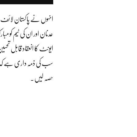
انہوں نے پاکستان لائف اس
عدنان اور ان کی ٹیم کو مبا
ایونٹ کا انعقاد قابل تحس
سب کی ذمہ داری ہے کہ معاشی
حصہ لیں۔