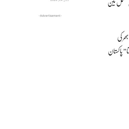
ر مشتمل تین
-Advertisement-
ھر کی
ا” پاکستان