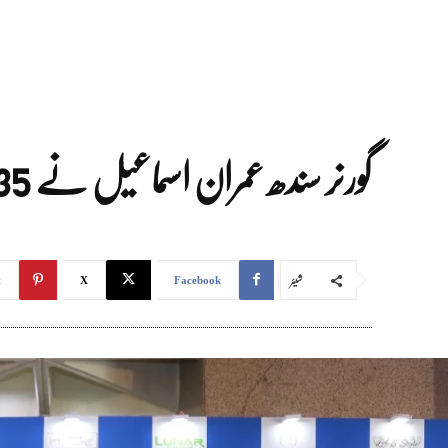
گورنر سندھ عمران اسماعیل نے 35 ویں لائف اسٹائل فرنیچر نمائش کا افتتاح کردیا
شیئر
t
X
Facebook