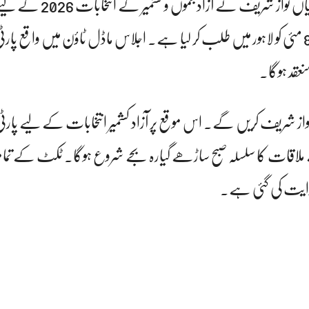
مسلم لیگ ن کے صدر میاں نواز شریف نے آزاد جموں و ک
پارلیمانی بورڈ کا اہم اجلاس 8 مئی کو لاہور میں طلب کر لیا ہے۔ اجلاس ماڈل ٹاؤن میں واقع
از شریف کریں گے۔ اس موقع پر آزاد کشمیر انتخابات کے لیے پا
ملاقات کا سلسلہ صبح ساڑھے گیارہ بجے شروع ہوگا۔ ٹکٹ کے تمام
دایت کی گئی ہے۔