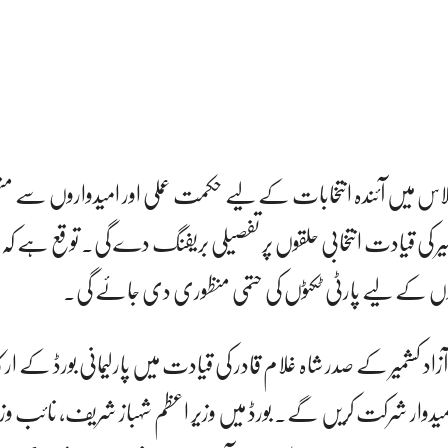
اس میں آئندہ انتخابات کے لیے حکمت عملی اور امیدواروں سے متع
کشمیر کی قیادت انتخابی حلقوں پر تفصیلی بریفنگ دے گی۔ توقع ہے 
د کشمیر کے صدر شاہ غلام قادر کی قیادت میں پارلیمانی بورڈ کے ار
یدوار شرکت کریں گے۔ بورڈ میں وزیر اعظم شہباز شریف، نائب وزی