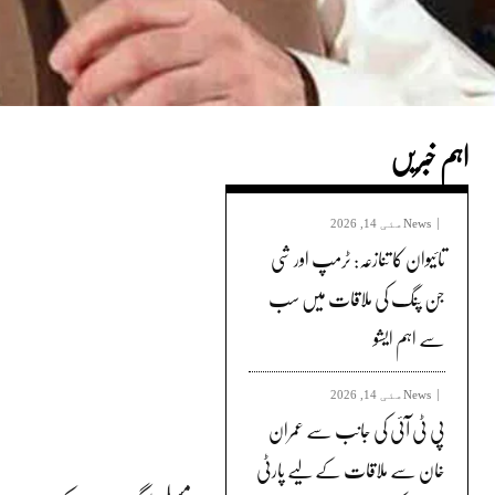
اہم خبریں
News
مئی 14, 2026
تائیوان کا تنازعہ: ٹرمپ اور شی
جن پنگ کی ملاقات میں سب
سے اہم ایشو
News
مئی 14, 2026
پی ٹی آئی کی جانب سے عمران
خان سے ملاقات کے لیے پارٹی