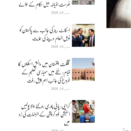
فہرست اڈیالہ جیل حکام کے حوالے
مئی 14, 2026
اسکاٹ ریٹر کی جانب سے پاکستان کو
نوبل انعام دینے کی حمایت
مئی 14, 2026
گلگت بلتستان میں دانش اسکولوں کا
قیام: خطے میں معیاری تعلیم کے
فروغ کی جانب اہم پیش رفت
مئی 14, 2026
کراچی: پانی چوری روکنے والا پولیس
اسٹیشن خود کرپشن کے الزامات کی زد
میں
مئی 14, 2026