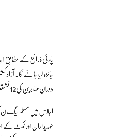
پارٹی ذرائع کے مطابق اجل
جائزہ لیا جائے گا۔ آزاد 
دوران مہاجرین کی 12 نشستوں کے لیے پارٹی ٹکٹوں کی حتمی منظوری دی جائے گی۔
اجلاس میں مسلم لیگ ن آزا
عہدیداران اور ٹکٹ کے ام