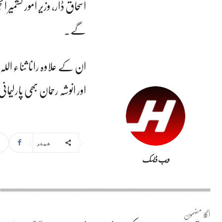
اسحاق ڈار، وزیر امور کشمیر 
گے۔
ان کے علاوہ رانا ثناء اللہ،
اور انوشہ رحمان بھی پارل
شیئر
ویب ڈیسک
اگلا مضمون