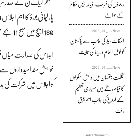
رہنماؤں کی فہرست اڈیالہ جیل حکام
کے حوالے
180 ایچ میں صبح 11 بجے منعقد ہوگا۔
News
مئی 14, 2026
اسکاٹ ریٹر کی جانب سے پاکستان
کو نوبل انعام دینے کی حمایت
اجلاس کی صدارت میاں نو
خواہش مند امیدواروں سے 
News
مئی 14, 2026
گلگت بلتستان میں دانش اسکولوں
کو اجلاس میں شرکت کی ہ
کا قیام: خطے میں معیاری تعلیم
کے فروغ کی جانب اہم پیش
رفت
-Advertisement-