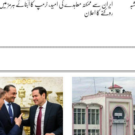
بہ
ایران سے ممکنہ معاہدے کی امید، ٹرمپ کا آبنائے ہرمز میں 
روکنے کا اعلان