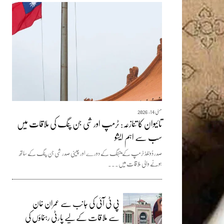
مئی 14, 2026
تائیوان کا تنازعہ: ٹرمپ اور شی جن پنگ کی ملاقات میں
سب سے اہم ایشو
صدر ڈونلڈ ٹرمپ کے بیجنگ کے دورے اور چینی صدر شی جن پنگ کے ساتھ
ہونے والی ملاقات میں...
پی ٹی آئی کی جانب سے عمران خان
سے ملاقات کے لیے پارٹی رہنماؤں کی