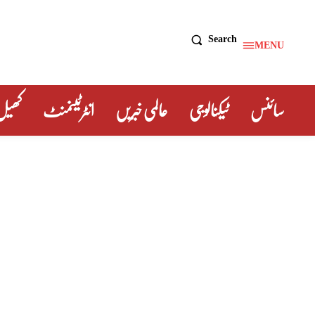
Search
MENU
سائنس
ٹیکنالوجی
عالمی خبریں
انٹرٹینمنٹ
کھیل