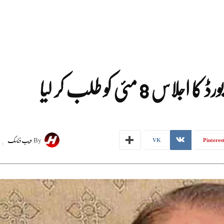
8 مئی کو طلب کر لیا
By
ویب ڈیسک
VK
Pinteres