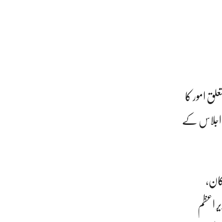
لق امور کا
کہ اجلاس کے
کان،
ر اعظم