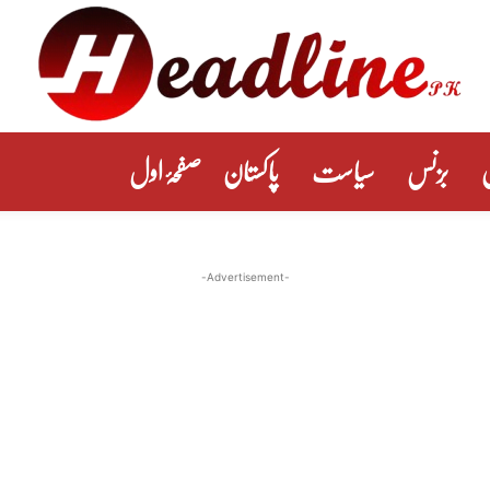
بزنس
سیاست
پاکستان
صفحۂ اول
-Advertisement-