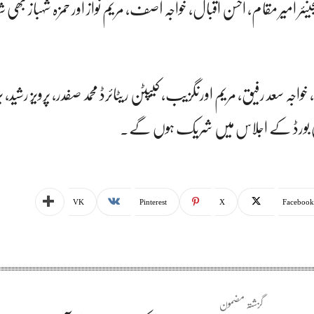
انجینئر امیر مقام، احسن اقبال، خواجہ آصف، مریم نواز اور حمزہ شہباز بھ
 خواجہ سعد رفیق، مریم اورنگزیب، کیپٹن ریٹائرڈ محمد صفدر، پرویز رشید، 
یمانی بورڈ کے اجلاس میں شریک ہوں گے۔
VK
Pinterest
X
Facebook
گزشتہ مضمون