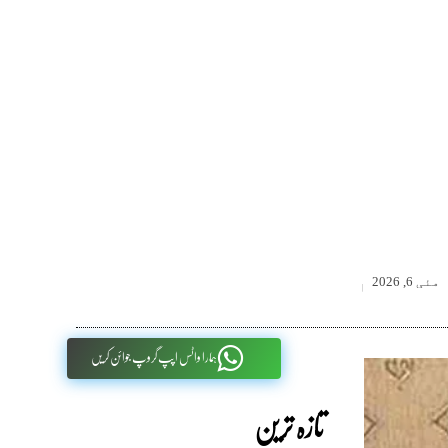
مئی 6, 2026
ہمارا واٹس اپپ گروپ جوائن کریں
تازہ ترین