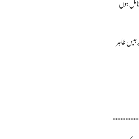
ی شامل ہوں
برجیس طاہر