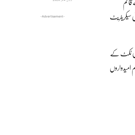
شمیر کے انتخابات 2026 کے لیے قائم
 پارٹی سیکریٹریٹ
-Advertisement-
رٹی ٹکٹ کے
 امیدواروں