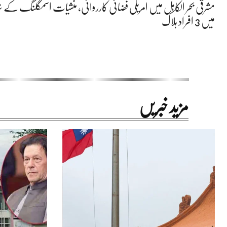
مشرقی بحر الکاہل میں امریکی فضائی کارروائی، منشیات اسمگلنگ کے ش
میں 3 افراد ہلاک
مزید خبریں