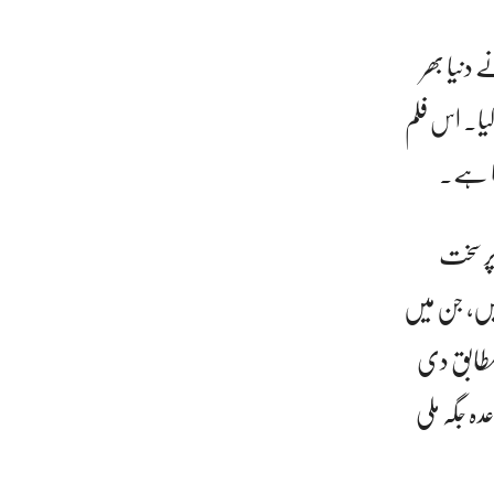
دنیا بھر
کیا۔ اس فلم
اتا ہے۔
پر سخت
ھیں، جن میں
 مطابق دی
دہ جگہ ملی