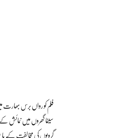
فلم کو رواں برس بھارت می
سینما گھروں میں نمائش کے
گروپوں کی مخالفت کے باع