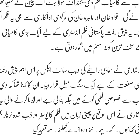
 کی سب سے کامیاب فلم دی لیجنڈ آف مولا جٹ اب چین کے سنیما گھ
 گی۔ فواد خان اور ماہرہ خان کی مرکزی اداکاری سے سجی یہ فلم 
ی۔ یہ پیش رفت پاکستانی فلم انڈسٹری کے لیے ایک بڑی کامیابی ہ
 سخت ترین کوٹہ سسٹم میں شمار ہوتی ہے۔
لاشاری نے سماجی رابطے کی ویب سائٹ ایکس پر اس اہم پیش رفت
 صنعت کے لیے ایک سنگ میل قرار دیا۔ ان کا کہنا تھا کہ دی 
ے خصوصی فلمی کوٹے میں جگہ بنا لی ہے اور ایسا کرنے والی یہ 
ری نے اس موقع پر چینی زبان میں فلم کا پوسٹر اور ڈب شدہ ٹریلر بھی
تانی کہانیوں کے لیے نئے دروازے کھلنے سے تعبیر کیا۔