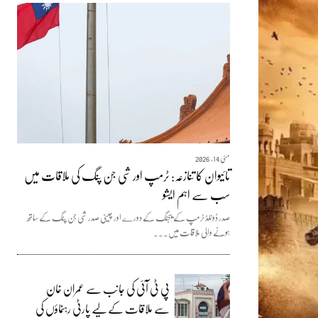
مئی 14, 2026
تائیوان کا تنازعہ: ٹرمپ اور شی جن پنگ کی ملاقات میں
سب سے اہم ایشو
صدر ڈونلڈ ٹرمپ کے بیجنگ کے دورے اور چینی صدر شی جن پنگ کے ساتھ
ہونے والی ملاقات میں...
پی ٹی آئی کی جانب سے عمران خان
سے ملاقات کے لیے پارٹی رہنماؤں کی