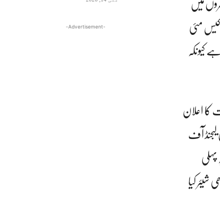
روں میں
اکیس مئی
-Advertisement-
ے کیونکہ
 کا اعلان
لیجنڈ آف
پہلی
 شیئر کیا