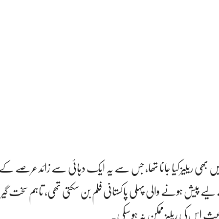
ں بھی ریلیز کیا جانا تھا، جس سے یہ ایک دہائی سے زائد عرصے کے ب
 لیے پیش ہونے والی پہلی پاکستانی فلم بن سکتی تھی، تاہم سخت گی
ث اس کی ریلیز ممکن نہ ہو سکی۔