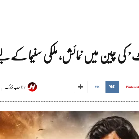
جٹ’ کی چین میں نمائش، ملکی سنیما کے ل
By
ویب ڈیسک
VK
Pinteres