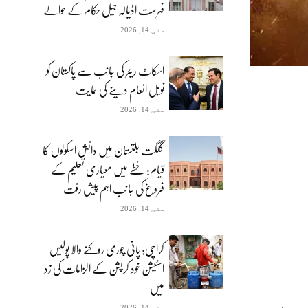
فہرست اڈیالہ جیل حکام کے حوالے
مئی 14, 2026
اسکاٹ ریٹر کی جانب سے پاکستان کو
نوبل انعام دینے کی حمایت
مئی 14, 2026
گلگت بلتستان میں دانش اسکولوں کا
قیام: خطے میں معیاری تعلیم کے
فروغ کی جانب اہم پیش رفت
مئی 14, 2026
کراچی: پانی چوری روکنے والا پولیس
اسٹیشن خود کرپشن کے الزامات کی زد
میں
مئی 14, 2026