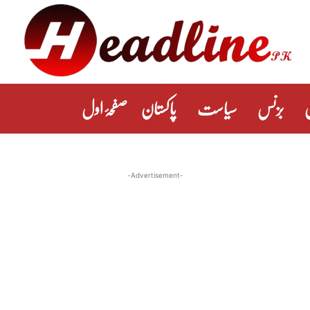
بزنس
سیاست
پاکستان
صفحۂ اول
-Advertisement-