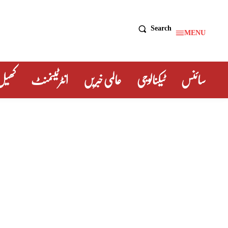
Search
MENU
سائنس
ٹیکنالوجی
عالمی خبریں
انٹرٹینمنٹ
کھیل