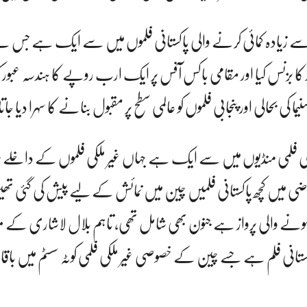
یادہ کمائی کرنے والی پاکستانی فلموں میں سے ایک ہے جس نے 
د کا بزنس کیا اور مقامی باکس آفس پر ایک ارب روپے کا ہندسہ عبور 
یما کی بحالی اور پنجابی فلموں کو عالمی سطح پر مقبول بنانے کا سہرا دیا ج
فلمی منڈیوں میں سے ایک ہے جہاں غیر ملکی فلموں کے داخلے 
 ماضی میں کچھ پاکستانی فلمیں چین میں نمائش کے لیے پیش کی گئی ت
لیز ہونے والی پرواز ہے جنون بھی شامل تھی، تاہم بلال لاشاری کے
ستانی فلم ہے جسے چین کے خصوصی غیر ملکی فلمی کوٹہ سسٹم میں باقاع