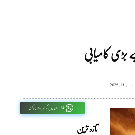
یے بڑی کامیابی
مئی 11, 2026
ہمارا واٹس اپپ گروپ جوائن کریں
تازہ ترین