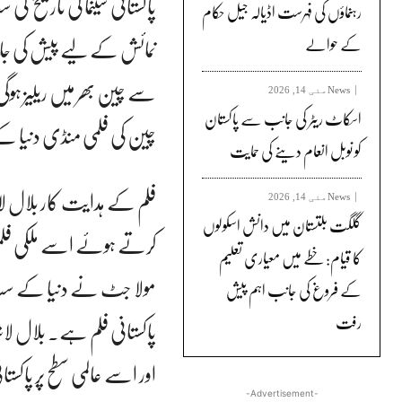
پاکستانی سینما کی تاریخ
رہنماؤں کی فہرست اڈیالہ جیل حکام
نمائش کے لیے پیش کی جائے
کے حوالے
سے چین بھر میں ریلیز ہوگ
News
مئی 14, 2026
اسکاٹ ریٹر کی جانب سے پاکستان
چین کی فلمی منڈی دنیا کے
کو نوبل انعام دینے کی حمایت
فلم کے ہدایت کار بلال 
News
مئی 14, 2026
گلگت بلتستان میں دانش اسکولوں
کرتے ہوئے اسے ملکی فلمی
کا قیام: خطے میں معیاری تعلیم
مولا جٹ نے دنیا کے سب س
کے فروغ کی جانب اہم پیش
رفت
پاکستانی فلم ہے۔ بلال لاشا
اور اسے عالمی سطح پر پاکس
-Advertisement-