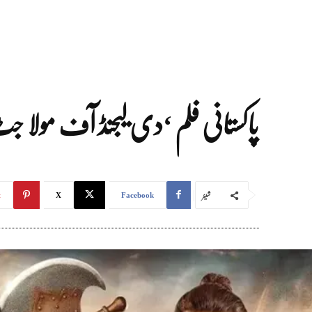
پاکستانی فلم ‘دی لیجنڈ آف مولا 
شیئر
t
X
Facebook