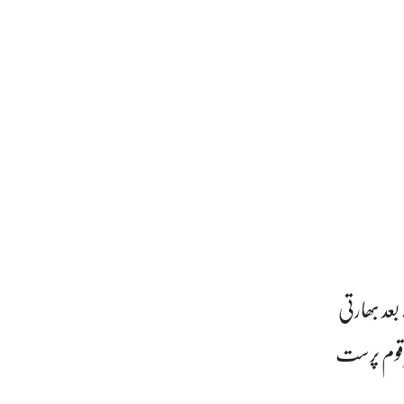
عد بھارتی
ر قوم پرست