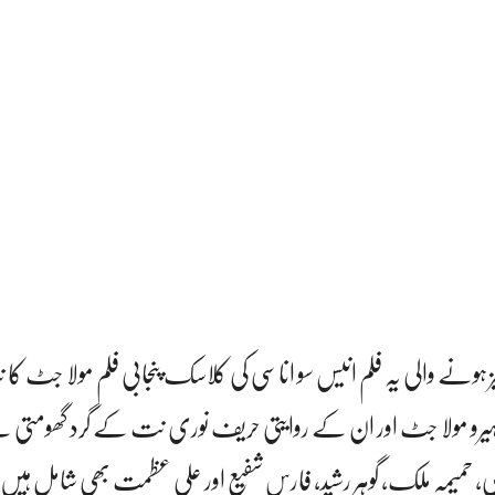
یلیز ہونے والی یہ فلم انیس سو اناسی کی کلاسک پنجابی فلم مولا جٹ کا 
ہیرو مولا جٹ اور ان کے روایتی حریف نوری نت کے گرد گھومتی ہ
، حمیمہ ملک، گوہر رشید، فارس شفیع اور علی عظمت بھی شامل ہیں