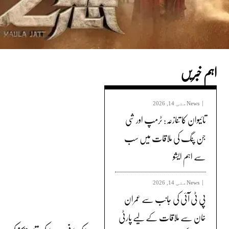
اہم خبریں
News
مئی 14, 2026
تائیوان کا تنازعہ: ٹرمپ اور شی
جن پنگ کی ملاقات میں سب
سے اہم ایشو
News
مئی 14, 2026
پی ٹی آئی کی جانب سے عمران
خان سے ملاقات کے لیے پارٹی