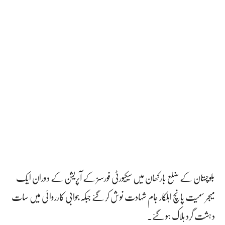
بلوچستان کے ضلع بارکھان میں سیکیورٹی فورسز کے آپریشن کے دوران ایک
میجر سمیت پانچ اہلکار جام شہادت نوش کر گئے جبکہ جوابی کارروائی میں سات
دہشت گرد ہلاک ہو گئے۔