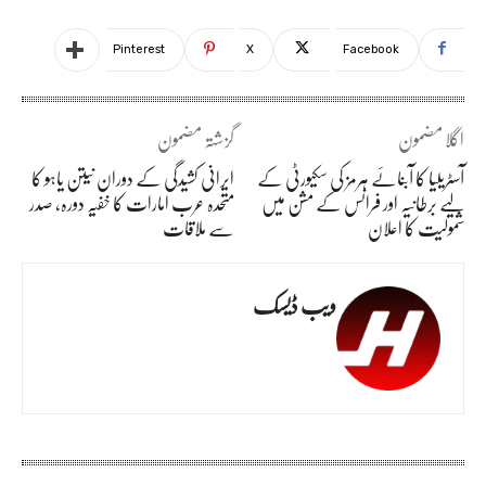
Pinterest
X
Facebook
اگلا مضمون
گزشتہ مضمون
آسٹریلیا کا آبنائے ہرمز کی سکیورٹی کے
ایرانی کشیدگی کے دوران نیتن یاہو کا
لیے برطانیہ اور فرانس کے مشن میں
متحدہ عرب امارات کا خفیہ دورہ، صدر
شمولیت کا اعلان
سے ملاقات
ویب ڈیسک