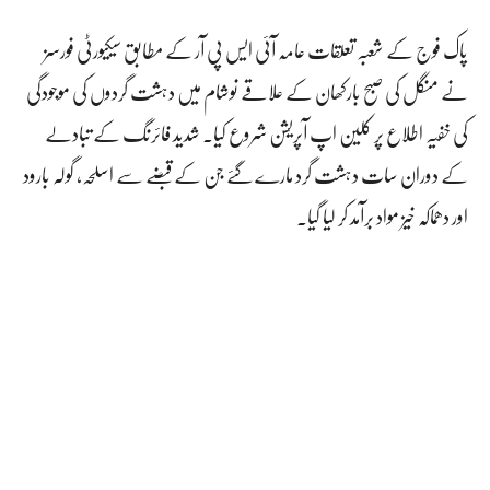
پاک فوج کے شعبہ تعلقات عامہ آئی ایس پی آر کے مطابق سیکیورٹی فورسز
نے منگل کی صبح بارکھان کے علاقے نوشام میں دہشت گردوں کی موجودگی
کی خفیہ اطلاع پر کلین اپ آپریشن شروع کیا۔ شدید فائرنگ کے تبادلے
کے دوران سات دہشت گرد مارے گئے جن کے قبضے سے اسلحہ، گولہ بارود
اور دھماکہ خیز مواد برآمد کر لیا گیا۔