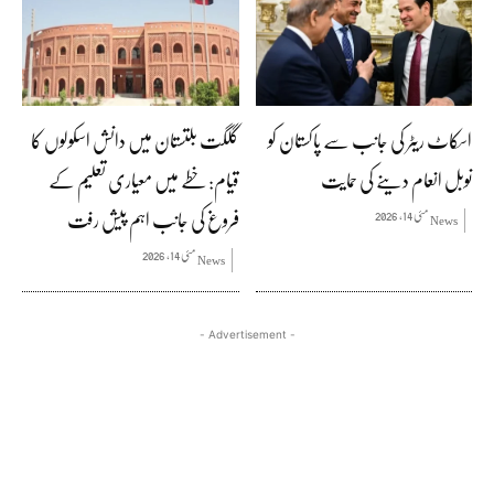
اسکاٹ ریٹر کی جانب سے پاکستان کو
گلگت بلتستان میں دانش اسکولوں کا
نوبل انعام دینے کی حمایت
قیام: خطے میں معیاری تعلیم کے
فروغ کی جانب اہم پیش رفت
مئی 14, 2026
News
مئی 14, 2026
News
- Advertisement -