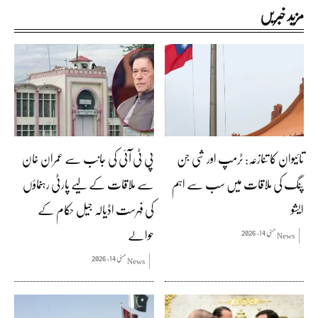
مزید خبریں
تائیوان کا تنازعہ: ٹرمپ اور شی جن
پی ٹی آئی کی جانب سے عمران خان
پنگ کی ملاقات میں سب سے اہم
سے ملاقات کے لیے پارٹی رہنماؤں
ایشو
کی فہرست اڈیالہ جیل حکام کے
حوالے
مئی 14, 2026
News
مئی 14, 2026
News