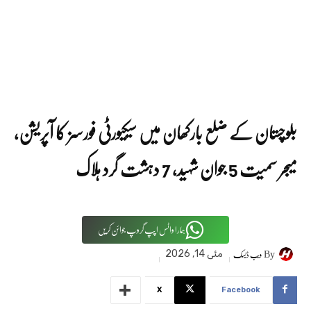
بلوچستان کے ضلع بارکھان میں سیکیورٹی فورسز کا آپریشن،
میجر سمیت 5 جوان شہید، 7 دہشت گرد ہلاک
ہمارا واٹس اپپ گروپ جوائن کریں
By
ویب ڈیسک
مئی 14, 2026
X
Facebook