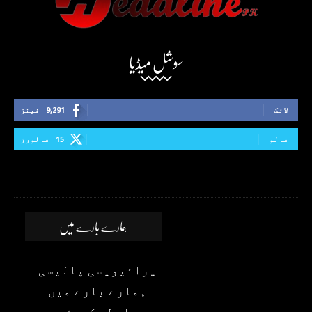
سوشل میڈیا
لائک
9,291
فینز
فالو
15
فالورز
ہمارے بارے میں
پرائیویسی پالیسی
ہمارے بارے میں
رابطہ کیجئے