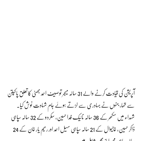
آپریشن کی قیادت کرنے والے 31 سالہ میجر توصیف احمد بھٹی کا تعلق پاکپتن
سے تھا، جنہوں نے بہادری سے لڑتے ہوئے جام شہادت نوش کیا۔
شہداء میں سکھر کے 36 سالہ نائیک فدا حسین، سکردو کے 32 سالہ سپاہی
ذاکر حسین، خانیوال کے 21 سالہ سپاہی سہیل احمد اور رحیم یار خان کے 24
سالہ سپاہی محمد ایاز بھی شامل ہیں۔