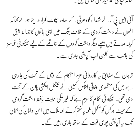
آئی ایس پی آر نے شہداء کو دھرتی کے بہادر سپوت قرار دیتے ہوئے کہا کہ
انہوں نے دہشت گردی کے خلاف جنگ میں اپنی جانوں کا نذرانہ پیش
کیا۔ علاقے میں چھپے دیگر دہشت گردوں کے خاتمے کے لیے سیکیورٹی فورسز
کی جانب سے کلین اپ آپریشن جاری ہے۔
ترجمان کے مطابق یہ کارروائی عزم استحکام کے وژن کے تحت کی جا رہی
ہے جس کی منظوری وفاقی ایپکس کمیٹی نے نیشنل ایکشن پلان کے تحت
دی تھی۔ سیکیورٹی حکام کا عزم ہے کہ غیر ملکی حمایت یافتہ دہشت گردی
کے نیٹ ورکس کو مکمل طور پر ختم کرنے اور ملک میں امن و امان کی بحالی
تک یہ آپریشن پوری قوت کے ساتھ جاری رہیں گے۔