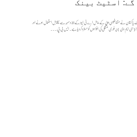
گے: اسٹیٹ بینک
اسٹیٹ بینک آف پاکستان نے مقناطیسی پٹی کے حامل اے ٹی ایمز کے 31 دسمبر سے ناقابل استعمال ہونے اور
ویزا (ای ایم وی) پر فوری منتقلی کی افواہوں کو مسترد کردیا ہے۔ ایس بی پی...