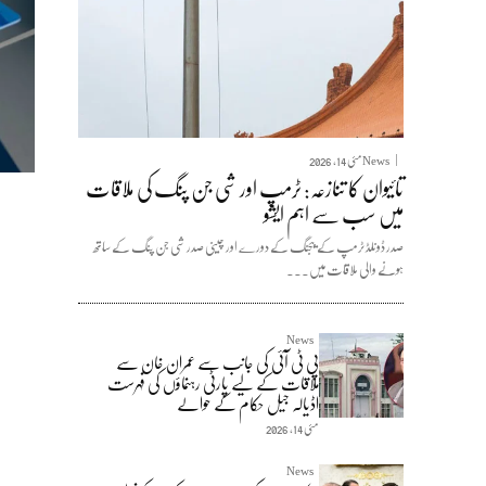
News
مئی 14, 2026
تائیوان کا تنازعہ: ٹرمپ اور شی جن پنگ کی ملاقات
میں سب سے اہم ایشو
صدر ڈونلڈ ٹرمپ کے بیجنگ کے دورے اور چینی صدر شی جن پنگ کے ساتھ
ہونے والی ملاقات میں...
News
پی ٹی آئی کی جانب سے عمران خان سے
ملاقات کے لیے پارٹی رہنماؤں کی فہرست
اڈیالہ جیل حکام کے حوالے
مئی 14, 2026
News