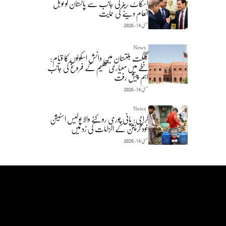
اسکاٹ ریٹر کی جانب سے پاکستان کو نوبل
انعام دینے کی حمایت
مئی 14, 2026
News
گلگت بلتستان میں دانش اسکولوں کا قیام:
خطے میں معیاری تعلیم کے فروغ کی جانب
اہم پیش رفت
مئی 14, 2026
News
کراچی: پانی چوری روکنے والا پولیس اسٹیشن
خود کرپشن کے الزامات کی زد میں
مئی 14, 2026