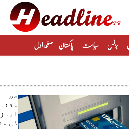
بزنس
سیاست
پاکستان
صفحۂ اول
اہم خبریں
مقناط
ایمز 
کی من