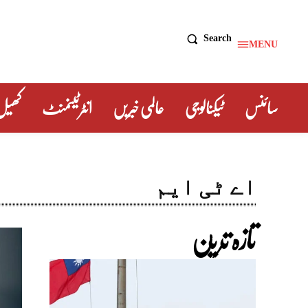
Search
MENU
سائنس
ٹیکنالوجی
عالمی خبریں
انٹرٹینمنٹ
کھیل
اے ٹی ایم
تازہ ترین