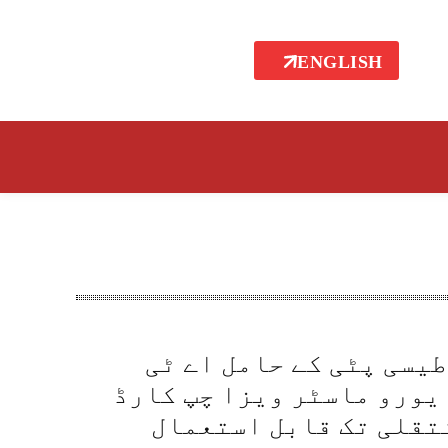
ENGLISH
یسی پٹی کے حامل اے ٹی
یورو ماسٹر ویزا چپ کارڈ
تقلی تک قابل استعمال