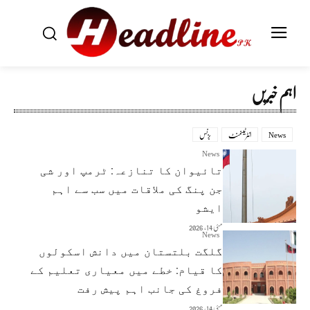
اہم خبریں
News
انٹرٹینمنٹ
بزنس
News
تائیوان کا تنازعہ: ٹرمپ اور شی
جن پنگ کی ملاقات میں سب سے اہم
ایشو
مئی 14, 2026
News
گلگت بلتستان میں دانش اسکولوں
کا قیام: خطے میں معیاری تعلیم کے
فروغ کی جانب اہم پیش رفت
مئی 14, 2026