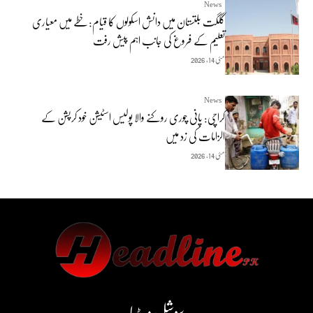
News
گلگت بلتستان میں دانش اسکولوں کا قیام: خطے میں معیاری
تعلیم کے فروغ کی جانب اہم پیش رفت
مئی 14, 2026
News
کراچی: پانی چوری روکنے والا پولیس اسٹیشن خود کرپشن کے
الزامات کی زد میں
مئی 14, 2026
سوشل میڈیا