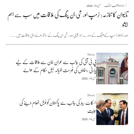
News
ویب ڈیسک
مئی 14, 2026
-
تائیوان کا تنازعہ: ٹرمپ اور شی جن پنگ کی ملاقات میں سب سے اہم
ایشو
صدر ڈونلڈ ٹرمپ کے بیجنگ کے دورے اور چینی صدر شی جن پنگ کے ساتھ ہونے والی ملاقات میں...
News
پی ٹی آئی کی جانب سے عمران خان سے ملاقات کے لیے
پارٹی رہنماؤں کی فہرست اڈیالہ جیل حکام کے حوالے
مئی 14, 2026
News
اسکاٹ ریٹر کی جانب سے پاکستان کو نوبل انعام دینے کی
حمایت
مئی 14, 2026