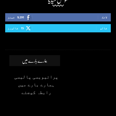
لائک
9,291
فینز
فالو
15
فالورز
ہمارے بارے میں
پرائیویسی پالیسی
ہمارے بارے میں
رابطہ کیجئے