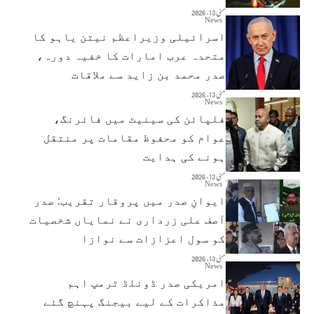
مئی 13, 2026
News
اسرائیلی وزیراعظم نیتن یاہو کا
متحدہ عرب امارات کا خفیہ دورہ،
صدر محمد بن زاید سے ملاقات
مئی 13, 2026
News
فلپائن کی سینیٹ میں فائرنگ،
عوام کو محفوظ مقامات پر منتقل
ہونے کی ہدایت
مئی 13, 2026
News
ایوانِ صدر میں پروقار تقریب: صدر
آصف علی زرداری نے نمایاں شخصیات
کو سول اعزازات سے نوازا
مئی 13, 2026
News
امریکی صدر ڈونلڈ ٹرمپ اہم
مذاکرات کے لیے بیجنگ پہنچ گئے