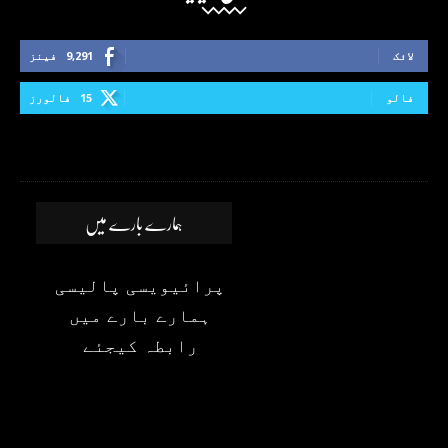
لائک
9,291
فینز
فالو
15
فالورز
ہمارے بارے میں
پرائیویسی پالیسی
ہمارے بارے میں
رابطہ کیجئے