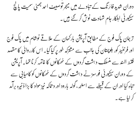
دوران شدید فائرنگ کے تبادلے میں میجر توصیف احمد بھٹی سمیت پانچ
سیکیورٹی اہلکار جام شہادت نوش کر گئے ہیں۔
ترجمان پاک فوج کے مطابق آپریشن بارکھان کے علاقے نوشام میں پاک فوج
اور فرنٹیئر کور بلوچستان کی جانب سے مشترکہ طور پر کیا گیا۔ اس کارروائی کا مقصد
فتنہ الہند سے منسلک دہشت گردوں کے ٹھکانوں کا خاتمہ کرنا تھا۔ آپریشن
کے دوران سیکیورٹی فورسز نے دہشت گردوں کے ٹھکانوں کو کامیابی سے
تباہ کیا اور ان کے قبضے سے اسلحہ، گولہ بارود اور دھماکہ خیز مواد کا بڑا ذخیرہ برآمد
کر لیا ہے۔