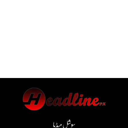
سوشل میڈیا