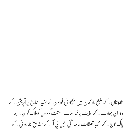
بلوچستان کے ضلع بارکھان میں سیکیورٹی فورسز نے خفیہ اطلاع پر آپریشن کے
دوران بھارت کے حمایت یافتہ سات دہشت گردوں کو ہلاک کر دیا ہے۔
پاک فوج کے شعبہ تعلقات عامہ آئی ایس پی آر کے مطابق کارروائی کے