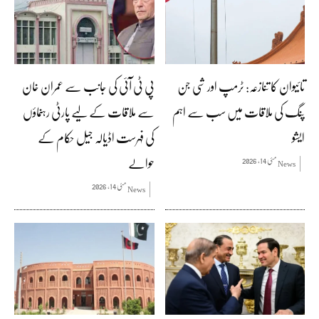
تائیوان کا تنازعہ: ٹرمپ اور شی جن
پی ٹی آئی کی جانب سے عمران خان
پنگ کی ملاقات میں سب سے اہم
سے ملاقات کے لیے پارٹی رہنماؤں
ایشو
کی فہرست اڈیالہ جیل حکام کے
حوالے
مئی 14, 2026
News
مئی 14, 2026
News