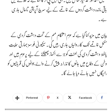
باقی ماندہ دہشت گردوں کے خاتمے کے لیے سرچ آپریشن تاحال جاری
ہے۔
بیان میں مزید کہا گیا ہے کہ عزم استحکام مہم کے تحت دہشت گردی کے
مکمل خاتمے تک کارروائیاں جاری رہیں گی۔ سیکیورٹی فورسز بھارتی حمایت
یافتہ دہشت گردی کی لعنت کو جڑ سے اکھاڑ پھینکنے کے لیے پرعزم ہیں اور
وطن کے دفاع میں جانوں کا نذرانہ پیش کرنے والے جوانوں کی قربانیوں کو
رائیگاں نہیں جانے دیا جائے گا۔
Pinterest
X
Facebook