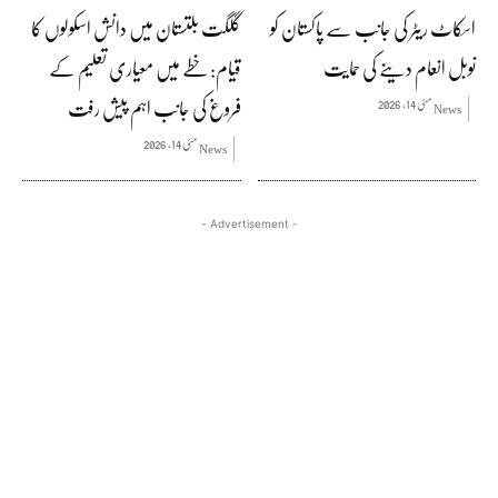
اسکاٹ ریٹر کی جانب سے پاکستان کو
گلگت بلتستان میں دانش اسکولوں کا
نوبل انعام دینے کی حمایت
قیام: خطے میں معیاری تعلیم کے
فروغ کی جانب اہم پیش رفت
مئی 14, 2026
News
مئی 14, 2026
News
- Advertisement -