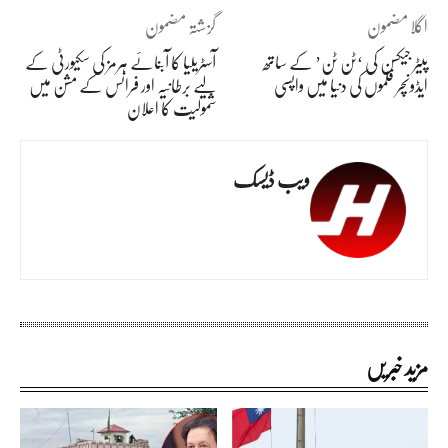
اگلا مضمون
گزشتہ مضمون
پیٹر جیکسن کی ‘ٹن ٹن’ کے ساتھ
آسٹریلیا کا آبنائے ہرمز کی سکیورٹی کے
ایڈونچر فلموں کی دنیا میں واپسی
لیے برطانیہ اور فرانس کے مشن میں
شمولیت کا اعلان
ویب ڈیسک
مزید خبریں