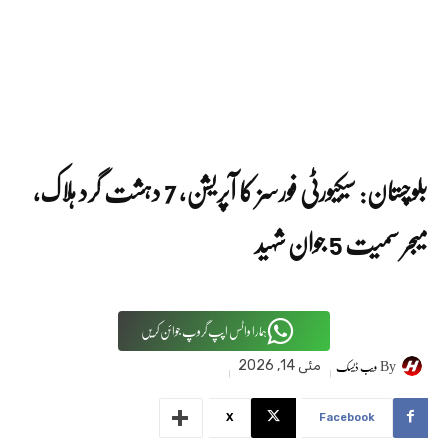
بلوچستان: سیکیورٹی فورسز کا آپریشن، 7 دہشت گرد ہلاک،
میجر سمیت 5 جوان شہید
ہمارا واٹس اپپ گروپ جوائن کریں
By
ویب ڈیسک
مئی 14, 2026
X
Facebook