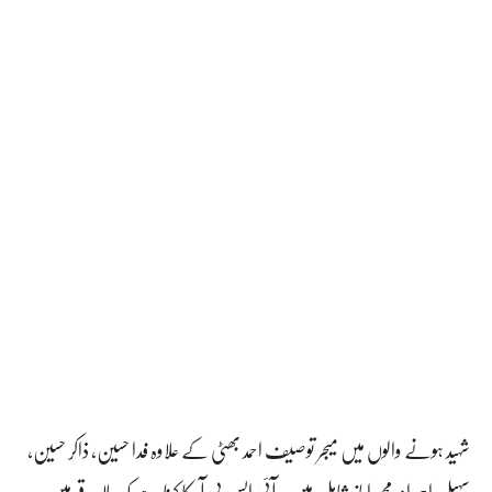
شہید ہونے والوں میں میجر توصیف احمد بھٹی کے علاوہ فدا حسین، ذاکر حسین،
سہیل احمد اور محمد ایاز شامل ہیں۔ آئی ایس پی آر کا کہنا ہے کہ علاقے میں