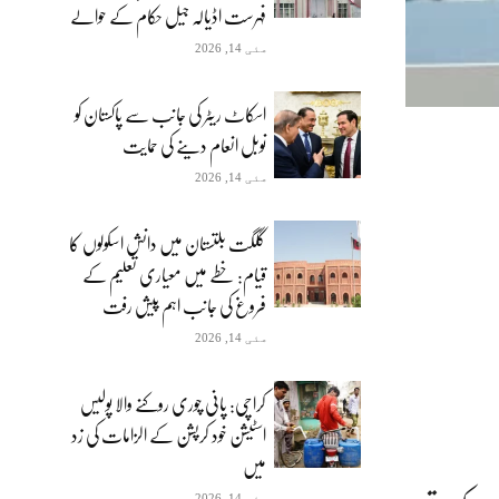
فہرست اڈیالہ جیل حکام کے حوالے
مئی 14, 2026
اسکاٹ ریٹر کی جانب سے پاکستان کو
نوبل انعام دینے کی حمایت
مئی 14, 2026
گلگت بلتستان میں دانش اسکولوں کا
قیام: خطے میں معیاری تعلیم کے
فروغ کی جانب اہم پیش رفت
مئی 14, 2026
کراچی: پانی چوری روکنے والا پولیس
اسٹیشن خود کرپشن کے الزامات کی زد
میں
مئی 14, 2026