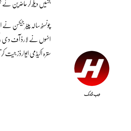
جنہیں دیکھ کر حاضرین نے 
چونسٹھ سالہ پیٹر جیکسن نے ا
انہوں نے لارڈ آف دی رنگز
سترہ اکیڈمی ایوارڈز جیت کر
ویب ڈیسک