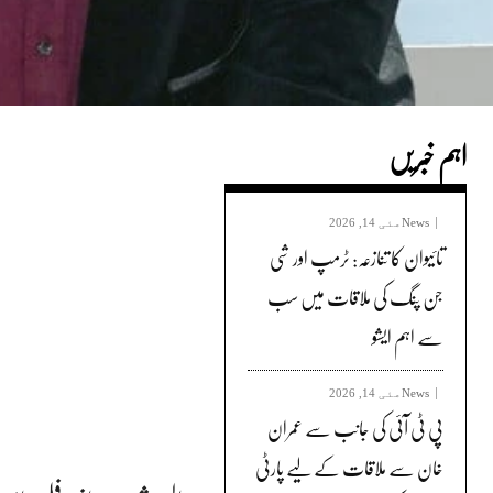
اہم خبریں
News
مئی 14, 2026
تائیوان کا تنازعہ: ٹرمپ اور شی
جن پنگ کی ملاقات میں سب
سے اہم ایشو
News
مئی 14, 2026
پی ٹی آئی کی جانب سے عمران
خان سے ملاقات کے لیے پارٹی