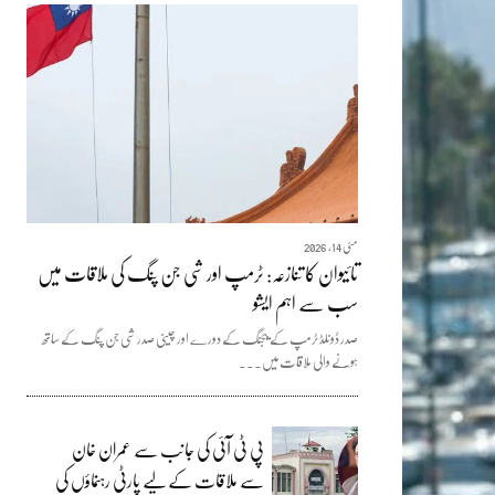
مئی 14, 2026
تائیوان کا تنازعہ: ٹرمپ اور شی جن پنگ کی ملاقات میں
سب سے اہم ایشو
صدر ڈونلڈ ٹرمپ کے بیجنگ کے دورے اور چینی صدر شی جن پنگ کے ساتھ
ہونے والی ملاقات میں...
پی ٹی آئی کی جانب سے عمران خان
سے ملاقات کے لیے پارٹی رہنماؤں کی