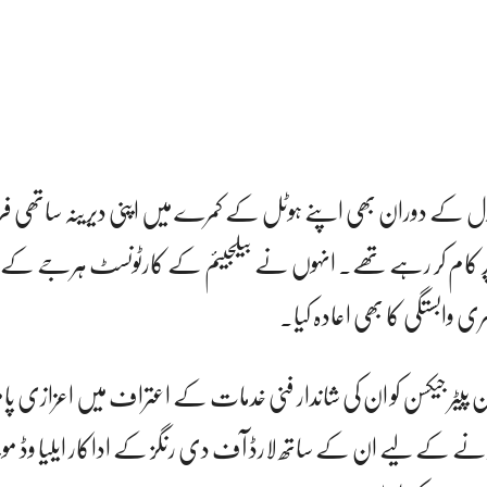
سٹیول کے دوران بھی اپنے ہوٹل کے کمرے میں اپنی دیرینہ ساتھی ف
ر کام کر رہے تھے۔ انہوں نے بیلجیئم کے کارٹونسٹ ہرجے کے تخ
ری وابستگی کا بھی اعادہ کیا۔
پیٹر جیکسن کو ان کی شاندار فنی خدمات کے اعتراف میں اعزازی پا
 کرنے کے لیے ان کے ساتھ لارڈ آف دی رنگز کے اداکار ایلیا وڈ مو