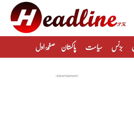
بزنس
سیاست
پاکستان
صفحۂ اول
-Advertisement-