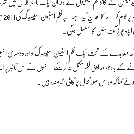
 پیٹر جیکسن نے کانز فلم فیسٹیول کے دوران ایک ماسٹر کلاس میں 
ہوئے ٹنٹن سیریز کی
 ایڈونچرز آف ٹنٹن کا تسلسل ہوگی۔
 کہ معاہدے کے تحت ایک فلم اسٹیون اسپیلبرگ کو اور دوسری انہی
نے کے باوجود وہ اپنی فلم مکمل نہ کر سکے۔ انہوں نے اس تاخیر پر اپ
ئے کہا کہ وہ اس صورتحال پر کافی شرمندہ ہیں۔