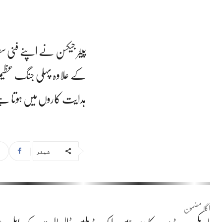
پیٹر جیکسن نے اپنے فنی 
کے علاوہ پہلی جنگ عظیم پ
ہدایت کاروں میں ہوتا 
شیئر
اگلا مضمون