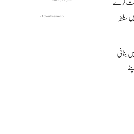
شرکت کرتے
 نئی فلم پر کام کرنے کا اعلان کیا ہے۔ یہ فلم اسٹیون اسپیلبرگ کی 2011 میں ریلیز
-Advertisement-
ں بنانی
نے