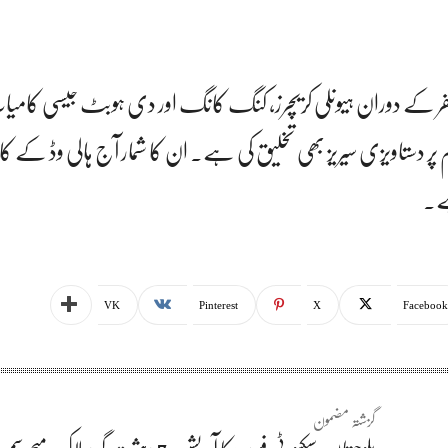
سفر کے دوران ہیونلی کریچرز، کنگ کانگ اور دی ہوبٹ جیسی کامی
ر دستاویزی سیریز بھی تخلیق کی ہے۔ ان کا شمار آج ہالی وڈ کے 
ہے۔
VK
Pinterest
X
Facebook
گزشتہ مضمون