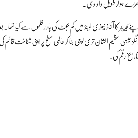
کھڑے ہو کر طویل داد دی۔
پنے کیریئر کا آغاز نیوزی لینڈ میں کم بجٹ کی ہارر فلموں سے کیا تھا۔ ب
 جیسی عظیم الشان تری لوجی بنا کر عالمی سطح پر اپنی شناخت قائم 
 تاریخ رقم کی۔