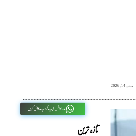
مئی 14, 2026
ہمارا واٹس اپپ گروپ جوائن کریں
تازہ ترین