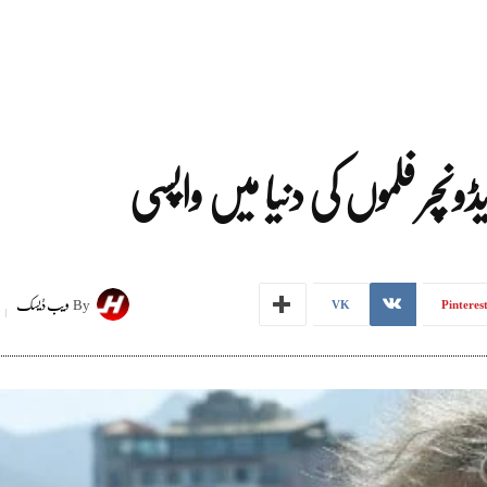
ونچر فلموں کی دنیا میں واپسی
By
ویب ڈیسک
VK
Pinteres