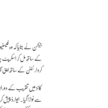
جیکسن نے بتایا کہ وہ فی
کے ساتھ مل کر اسکرپٹ پ
کردار ٹنٹن کے ساتھ اپنی گہ
کانز میں تقریب کے دوران 
سے نوازا گیا۔ ایوارڈ پیش