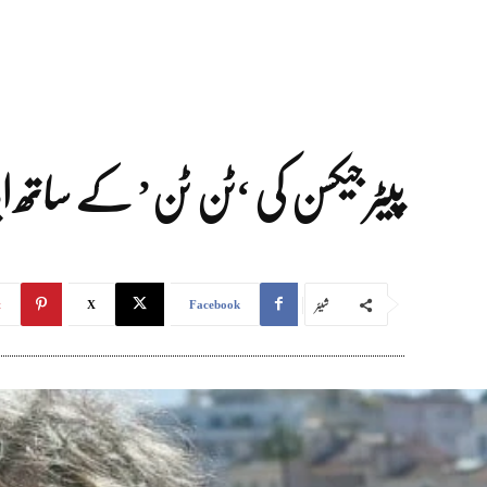
پیٹر جیکسن کی ‘ٹن ٹن’ کے ساتھ ایڈ
شیئر
t
X
Facebook