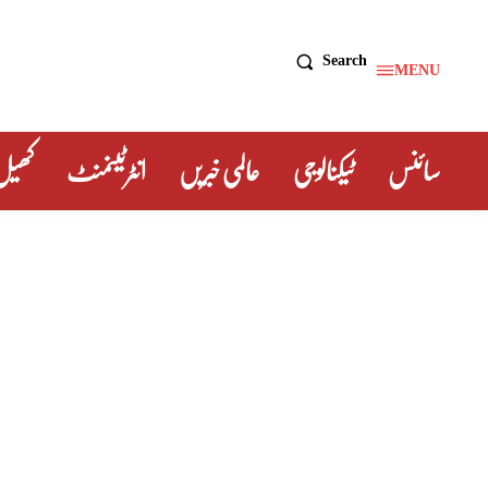
Search
MENU
سائنس
ٹیکنالوجی
عالمی خبریں
انٹرٹینمنٹ
کھیل