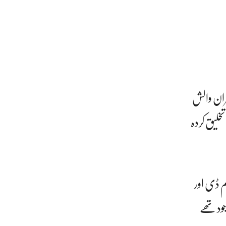
ران والش
لیق کردہ
م ڈی اور
جود تھے