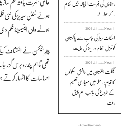
عالمی شہرت یافتہ فلم ساز
رہنماؤں کی فہرست اڈیالہ جیل حکام
کے حوالے
ہونے والی اینیمیٹڈ فلم دی
News
مئی 14, 2026
اسکاٹ ریٹر کی جانب سے پاکستان
کو نوبل انعام دینے کی حمایت
پیٹر جیکسن نے انکشاف کیا
تھی تاہم پندرہ برس گزر جا
News
مئی 14, 2026
گلگت بلتستان میں دانش اسکولوں
احساسات کا اظہار کرتے ہو
کا قیام: خطے میں معیاری تعلیم
کے فروغ کی جانب اہم پیش
رفت
-Advertisement-