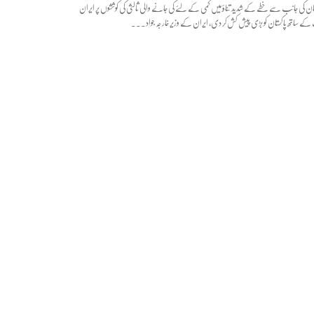
ان کی جانب سے خطے کے شدید تناؤ میں کمی کے لئے کی جانے والی ثالثی کی کوششوں پر ایران
 ساتھ پاکستان کو بڑی پیش کش کر دی، ایران کے وزیر خارجہ جواد...