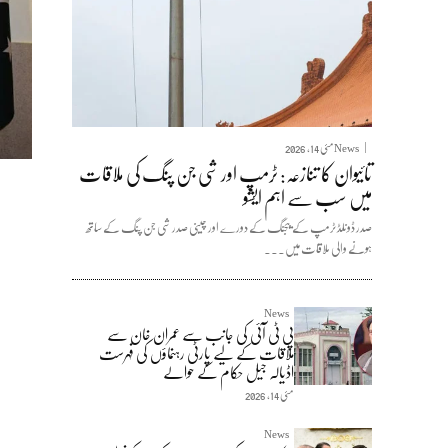
News
مئی 14, 2026
تائیوان کا تنازعہ: ٹرمپ اور شی جن پنگ کی ملاقات
میں سب سے اہم ایشو
صدر ڈونلڈ ٹرمپ کے بیجنگ کے دورے اور چینی صدر شی جن پنگ کے ساتھ
ہونے والی ملاقات میں...
News
پی ٹی آئی کی جانب سے عمران خان سے
ملاقات کے لیے پارٹی رہنماؤں کی فہرست
اڈیالہ جیل حکام کے حوالے
مئی 14, 2026
News