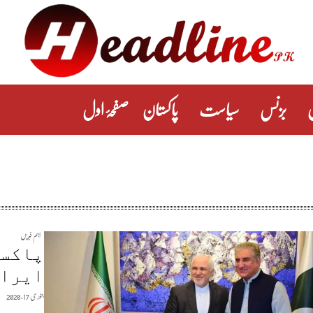
بزنس
سیاست
پاکستان
صفحۂ اول
اہم خبریں
پاکست
ایران
جنوری 17, 2020