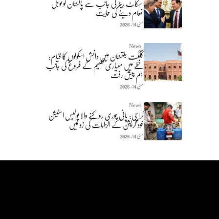
اسکاٹ ریٹر کی جانب سے پاکستان کو نوبل
انعام دینے کی حمایت
مئی 14, 2026
News
گلگت بلتستان میں دانش اسکولوں کا قیام:
خطے میں معیاری تعلیم کے فروغ کی جانب
اہم پیش رفت
مئی 14, 2026
News
کراچی: پانی چوری روکنے والا پولیس اسٹیشن
خود کرپشن کے الزامات کی زد میں
مئی 14, 2026