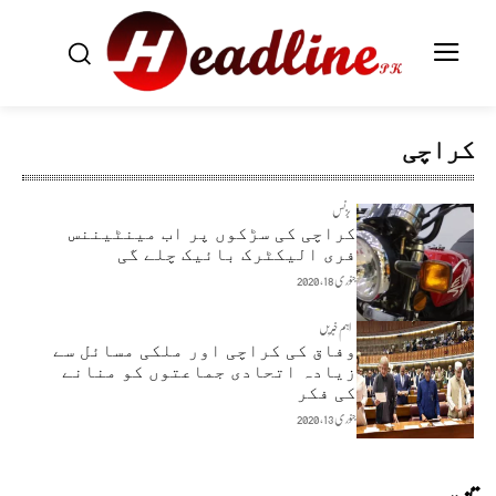
کراچی
بزنس
کراچی کی سڑکوں پر اب مینٹیننس
فری الیکٹرک بائیک چلے گی
جنوری 18, 2020
اہم خبریں
وفاق کی کراچی اور ملکی مسائل سے
زیادہ اتحادی جماعتوں کو منانے
کی فکر
جنوری 13, 2020