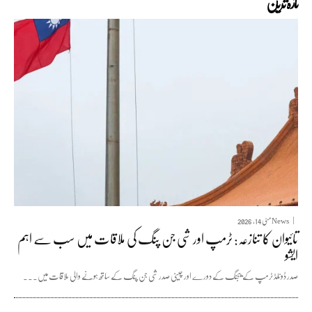
تازہ ترین
News
مئی 14, 2026
تائیوان کا تنازعہ: ٹرمپ اور شی جن پنگ کی ملاقات میں سب سے اہم
ایشو
صدر ڈونلڈ ٹرمپ کے بیجنگ کے دورے اور چینی صدر شی جن پنگ کے ساتھ ہونے والی ملاقات میں...