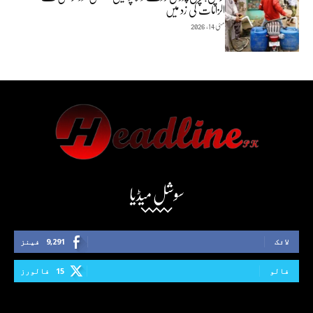
الزامات کی زد میں
مئی 14, 2026
سوشل میڈیا
لائک
9,291
فینز
فالو
15
فالورز