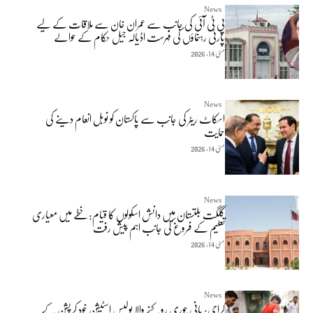
News
پی ٹی آئی کی جانب سے عمران خان سے ملاقات کے لیے
پارٹی رہنماؤں کی فہرست اڈیالہ جیل حکام کے حوالے
مئی 14, 2026
News
اسکاٹ ریٹر کی جانب سے پاکستان کو نوبل انعام دینے کی
حمایت
مئی 14, 2026
News
گلگت بلتستان میں دانش اسکولوں کا قیام: خطے میں معیاری
تعلیم کے فروغ کی جانب اہم پیش رفت
مئی 14, 2026
News
کراچی: پانی چوری روکنے والا پولیس اسٹیشن خود کرپشن کے