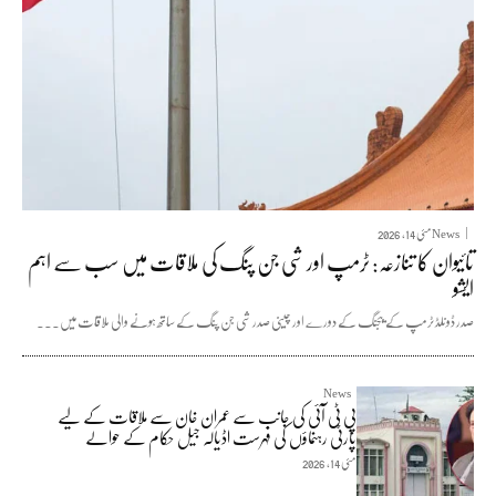
News
مئی 14, 2026
تائیوان کا تنازعہ: ٹرمپ اور شی جن پنگ کی ملاقات میں سب سے اہم
ایشو
صدر ڈونلڈ ٹرمپ کے بیجنگ کے دورے اور چینی صدر شی جن پنگ کے ساتھ ہونے والی ملاقات میں...
News
پی ٹی آئی کی جانب سے عمران خان سے ملاقات کے لیے
پارٹی رہنماؤں کی فہرست اڈیالہ جیل حکام کے حوالے
مئی 14, 2026