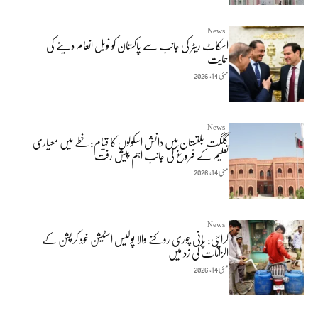
News
اسکاٹ ریٹر کی جانب سے پاکستان کو نوبل انعام دینے کی
حمایت
مئی 14, 2026
News
گلگت بلتستان میں دانش اسکولوں کا قیام: خطے میں معیاری
تعلیم کے فروغ کی جانب اہم پیش رفت
مئی 14, 2026
News
کراچی: پانی چوری روکنے والا پولیس اسٹیشن خود کرپشن کے
الزامات کی زد میں
مئی 14, 2026