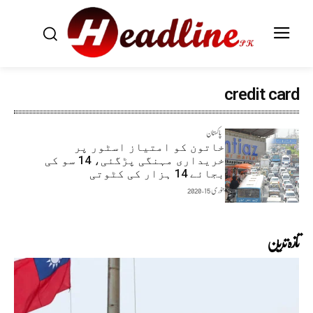
credit card
پاکستان
خاتون کو امتیاز اسٹور پر
خریداری مہنگی پڑگئی، 14 سو کی
بجائے 14 ہزار کی کٹوتی
جنوری 15, 2020
تازہ ترین