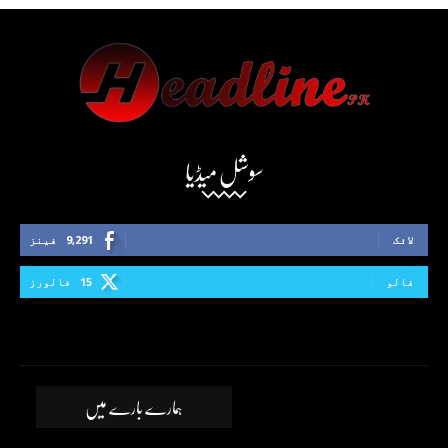
سوشل میڈیا
لائک
9,291
فینز
فالو
15
فالورز
ہمارے بارے میں