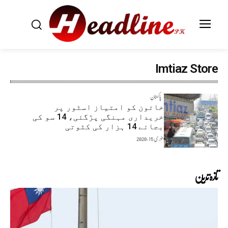
Imtiaz Store
پاکستان
خاتون کو امتیاز اسٹور پر
خریداری مہنگی پڑگئی، 14 سو کی
بجائے 14 ہزار کی کٹوتی
جنوری 15, 2020
تازہ ترین