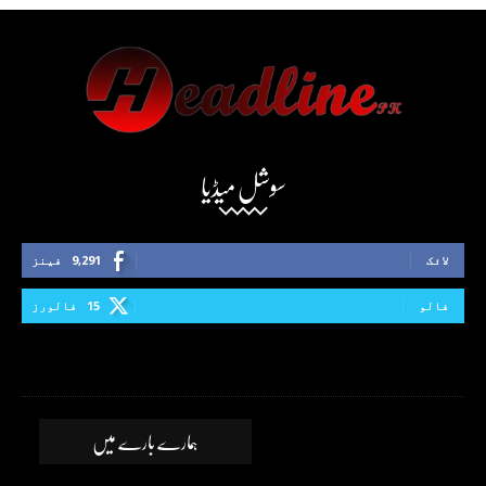
سوشل میڈیا
لائک
9,291
فینز
فالو
15
فالورز
ہمارے بارے میں