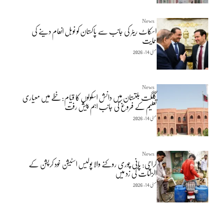
News
اسکاٹ ریٹر کی جانب سے پاکستان کو نوبل انعام دینے کی
حمایت
مئی 14, 2026
News
گلگت بلتستان میں دانش اسکولوں کا قیام: خطے میں معیاری
تعلیم کے فروغ کی جانب اہم پیش رفت
مئی 14, 2026
News
کراچی: پانی چوری روکنے والا پولیس اسٹیشن خود کرپشن کے
الزامات کی زد میں
مئی 14, 2026