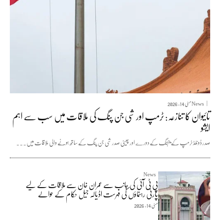
News
مئی 14, 2026
تائیوان کا تنازعہ: ٹرمپ اور شی جن پنگ کی ملاقات میں سب سے اہم
ایشو
صدر ڈونلڈ ٹرمپ کے بیجنگ کے دورے اور چینی صدر شی جن پنگ کے ساتھ ہونے والی ملاقات میں...
News
پی ٹی آئی کی جانب سے عمران خان سے ملاقات کے لیے
پارٹی رہنماؤں کی فہرست اڈیالہ جیل حکام کے حوالے
مئی 14, 2026