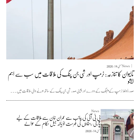
News
مئی 14, 2026
تائیوان کا تنازعہ: ٹرمپ اور شی جن پنگ کی ملاقات میں سب سے اہم
ایشو
صدر ڈونلڈ ٹرمپ کے بیجنگ کے دورے اور چینی صدر شی جن پنگ کے ساتھ ہونے والی ملاقات میں...
News
پی ٹی آئی کی جانب سے عمران خان سے ملاقات کے لیے
پارٹی رہنماؤں کی فہرست اڈیالہ جیل حکام کے حوالے
مئی 14, 2026