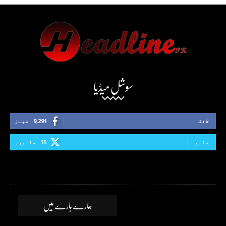
سوشل میڈیا
لائک
9,291
فینز
فالو
15
فالورز
ہمارے بارے میں