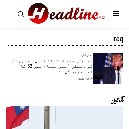
Iraq
عالمی خبریں
امریکی صدر ڈونالڈ ٹرمپ نے ایران
کو دھمکی آمیز پیغام میں 52 کا
ذکر کیوں کیا؟
جنوری 5, 2020
تازہ ترین