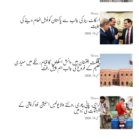
News
اسکاٹ ریٹر کی جانب سے پاکستان کو نوبل انعام دینے کی
حمایت
مئی 14, 2026
News
گلگت بلتستان میں دانش اسکولوں کا قیام: خطے میں معیاری
تعلیم کے فروغ کی جانب اہم پیش رفت
مئی 14, 2026
News
کراچی: پانی چوری روکنے والا پولیس اسٹیشن خود کرپشن کے
الزامات کی زد میں
مئی 14, 2026