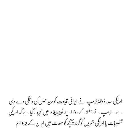
امریکی صدر ڈونلڈ ٹرمپ نے ایرانی قیادت کو مزید حملوں کی دھمکی دے دی
ہے. ٹرمپ نے ہفتے کے روز اپنے ٹویٹر پیغام میں خبردار کیا ہے کہ امریکی
تنصیبات یا امریکی شہریوں کو گزند پہنچنے کو صورت میں ایران کے 52 اہم