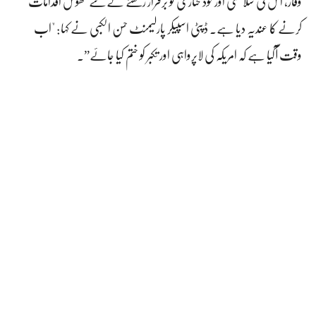
وقار، اس کی سلامتی اور خودمختاری کو برقرار رکھنے کے لئے ٹھوس اقدامات
کرنے کا عندیہ دیا ہے۔ ڈپٹی اسپیکر پارلیمنٹ حسن الکبی نے کہا: "اب
وقت آگیا ہے کہ امریکہ کی لاپرواہی اور تکبر کو ختم کیا جائے”۔