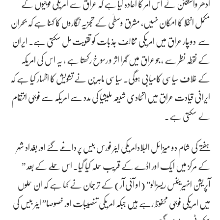
ادھر واشنگٹن نے اس امر کا اعادہ کیا ہے کہ عراق سے امریکی فوجیوں کے
مکمل انخلا کا امکان نہیں، مشرق وسطٰی کے تجزیہ نگاروں کا کہنا ہے کہ بحران
سے دوچار عراق میں امریکی مخالف جذبات کو تقویت مل سکتی ہے۔ ایران
کے نقطہ نظر سے ، جو عراق میں گہرا اثر و رسوخ رکھتا ہے ، یہ اس کی امریکہ
کے خلاف سیاسی کامیابی ہوگی۔ سیاسی ماہرین نے تشویش کا اظہار کیا ہے کہ
ایرانی قیادت عراق میں اتحادی شیعہ ملیشیا کی مدد سے امریکہ سے فوجی انتقام
لے سکتی ہے۔
ہفتے کی شام دو میزائل البلادامریکی ایئر فورس بیس پر داغے گئے اور بغداد شہر
کے مرکز میں ایک اور اڈے کے قریب حملہ کیا گیا۔ اس حملے کے بعد ”
آپریشن انہیریٹنس ریسزالو” (او آئی آر) کے ترجمان نے کہا ہے کہ ان حملوں
میں امریکی فوجی محفوظ رہے ہیں جبکہ امریکی تنصیبات اور خصوصا” ایئر بیس کی