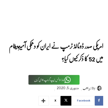
امریکی صدر ڈونالڈ ٹرمپ نے ایران کو دھمکی آمیز پیغام
میں 52 کا ذکر کیوں کیا؟
ہمارا واٹس اپپ گروپ جوائن کریں
By
زبیر یعقوب
جنوری 5, 2020
X
Facebook