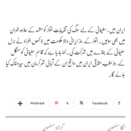
ایران میں ، سلیمانی کے لئے سوگ کی تقریبات اتوار کو مشہد کے علاوہ تہران
میں بھی ہوئیں۔ اتوار کے روز ایرانی دالاحکومت میں لاکھوں افراد نے جرل
سلیمانی کے جنازے میں شرکت کی۔ کہا جارہا ہے کہ قاسم سلیمانی کو منگل
کے روز جنوب مشرقی ایران میں واقع ان کے آبائی شہر کرمان میں سپردخاک کیا
جائے گا۔
Pinterest
X
Facebook
اگلا مضمون
گزشتہ مضمون