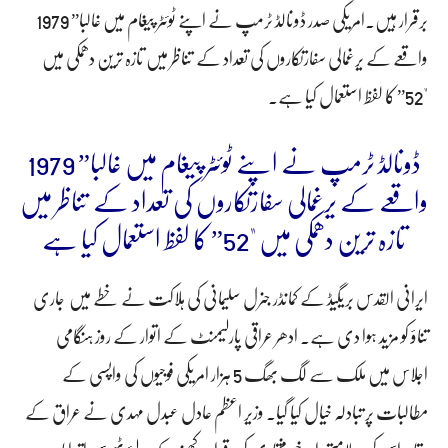
برقرار ہیں۔امریکی صدر ڈونالڈ ٹرمپ نے اپنے ٹوئٹر پیغام میں غالبا” 1979
واقعے کے یرغمالی سفارتکاروں کی تعداد کے تناظر میں تازہ ترین دھمکی میں
"52” کا لفظ استعمال کیا ہے۔
ڈونالڈ ٹرمپ نے اپنے ٹوئٹر پیغام میں غالبا” 1979
واقعے کے یرغمالی سفارتکاروں کی تعداد کے تناظر میں
تازہ ترین دھمکی میں "52” کا لفظ استعمال کیا ہے
ایرانی القدس بریگیڈ کے کمانڈر جنرل سلیمانی کی ہلاکت نے خطے میں جاری
تناؤ کو مزید ہوا دی ہے۔ ادھر عراقی پارلیمنٹ کے اتوار کے روز ہنگامی
اجلاس میں ملک سے لگ بھگ 5 ہزار امریکی فوجیوں کی واپسی کے
مطالبات پر تبادلہ خیال کیا گیا۔ وزیر اعظم عادل عبدل مہدی نے عراق کے