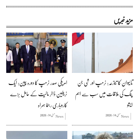
مزید خبریں
تائیوان کا تنازعہ: ٹرمپ اور شی جن
امریکی صدر ٹرمپ کا دورہ چین: ایک
پنگ کی ملاقات میں سب سے اہم
ٹریلین ڈالر مالیت کے حامل بڑے
ایشو
کاروباری رہنما ہمراہ
مئی 14, 2026
مئی 14, 2026
News
News