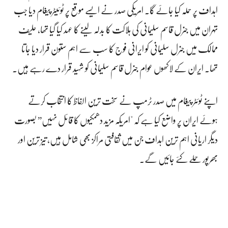
اہداف پر حملہ کیا جائے گا۔ امریکی صدر نے ایسے موقع پر ٹوئیٹر پیغام دیا جب
تہران میں جنرل قاسم سلیمانی کی ہلاکت کا بدلہ لینے کا عہد کیا گیا تھا، حلیف
ممالک میں جنرل سلیمانی کو ایرانی فوج کا سب سے اہم ستون قرار دیا جاتا
تھا۔ ایران کے لاکھوں عوام جنرل قاسم سلیمانی کو شہید قرار دے رہے ہیں۔
اپنے ٹوئٹر پیغام میں صدر ٹرمپ نے سخت ترین الفاظ کا انتخاب کرتے
ہوئے ایران پر واضع کیا ہے کہ "امریکہ مزید دھمکیوں کا قائل نہیں” بصورت
دیگر اریانی اہم ترین اہداف جن میں ثقافتی مراکز بھی شامل ہیں، تیز ترین اور
بھرپور حملے کئے جائیں گے۔