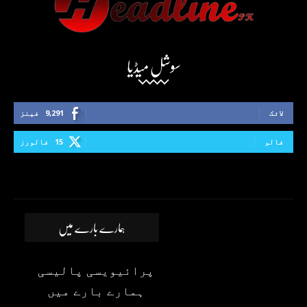
سوشل میڈیا
لائک
9,291
فینز
فالو
15
فالورز
ہمارے بارے میں
پرائیویسی پالیسی
ہمارے بارے میں