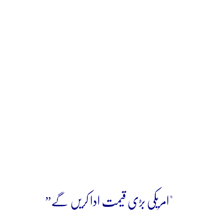
"امریکی بڑی قیمت ادا کریں گے”