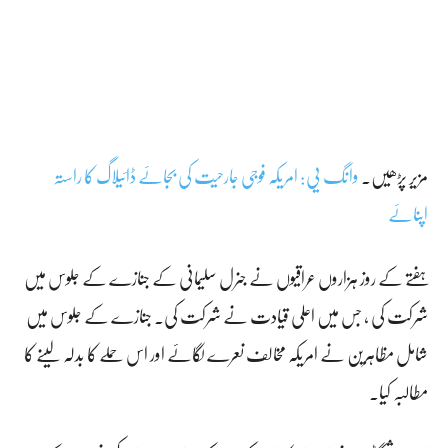
مزیر پڑھیں۔
وانگ یی: امریکہ فوجی جارحیت کی بجائے ڈائیلاگ کا راستہ
اپنائے
ہفتے کے روز ہزاروں عراقیوں نے جنرل سلیمانی کے جنازے کے جلوس میں
شرکت کی ، جس میں اعلی قیادت نے شرکت کی۔ جنازے کے جلوس میں
شامل مظاہرین نے امریکہ مخالف نعرے لگائے اور اس حملے کا بدلہ لینے کا
مطالبہ کیا۔