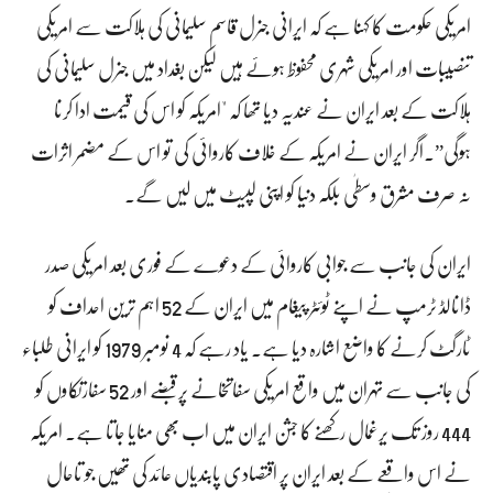
امریکی حکومت کا کہنا ہے کہ ایرانی جنرل قاسم سلیمانی کی ہلاکت سے امریکی
تنصیبات اور امریکی شہری محفوظ ہوئے ہیں لیکن بغداد میں جنرل سلیمانی کی
ہلاکت کے بعد ایران نے عندیہ دیا تھا کہ "امریکہ کو اس کی قیمت ادا کرنا
ہوگی”۔اگر ایران نے امریکہ کے خلاف کاروائی کی تو اس کے مضمر اثرات
نہ صرف مشرق وسطٰی بلکہ دنیا کو اپنی لپیٹ میں لیں گے۔
ایران کی جانب سے جوابی کاروائی کے دعوے کے فوری بعد امریکی صدر
ڈانالڈ ٹرمپ نے اپنے ٹوئٹر پیغام میں ایران کے 52 اہم ترین احداف کو
ٹارگٹ کرنے کا واضع اشارہ دیا ہے۔ یاد رہے کہ 4 نومبر 1979 کو ایرانی طلباء
کی جانب سے تہران میں واقع امریکی سفاتخانے پر قبضے اور 52 سفارتکاوں کو
444 روز تک یرغمال رکھنے کا جشن ایران میں اب بھی منایا جاتا ہے۔ امریکہ
نے اس واقعے کے بعد ایران پر اقتصادی پابندیاں عائد کی تھیں جو تاحال