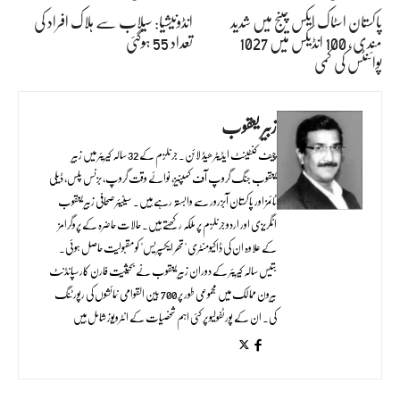
پاکستان اسٹاک ایکس چینج میں شدید
انڈونیشیا: سیلاب سے ہلاک افراد کی
مندی، 100 انڈیکس میں 1027
تعداد 55 ہوگئی
پوائنٹس کی کمی
زبیر یعقوب
چیف کنٹینٹ ایڈیٹر ھیڈ لائن۔ جرنلزم کے 32 سالہ کیریئر میں زبیر
یعقوب جنگ گروپ آف کمپنیز، نوائے وقت گروپ، بزنس پلس، ڈیلی
ٹائمز اور پاکستان آبزرور سے وابستہ رہے ہیں۔ سینیئر صحافی زبیر یعقوب
انگریزی اور اردو جرنلزم پر ملکہ رکھتے ہیں۔ حالات حاضرہ کے پروگرامز
کے علاوہ ان کی ڈاکیومنٹری "تھر ایکسپریس" کو مقبولیت حاصل ہوئی۔
بتیس سالہ کیریئر کے دوران زبیر یعقوب نے بحیثیت فارن کارسپانڈنٹ
بیرون ممالک میں مجموعی طور پر 700 بین القوامی نمائشوں کی رپورٹنگ
کی۔ ان کے پورٹفولیو پر کئی اہم شخصیات کے انٹرویوز شامل ہیں