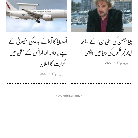
پیٹر جیکسن کی ‘ٹن ٹن’ کے ساتھ
آسٹریلیا کا آبنائے ہرمز کی سکیورٹی کے
ایڈونچر فلموں کی دنیا میں واپسی
لیے برطانیہ اور فرانس کے مشن میں
شمولیت کا اعلان
مئی 14, 2026
News
مئی 14, 2026
News
- Advertisement -