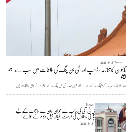
News
مئی 14, 2026
تائیوان کا تنازعہ: ٹرمپ اور شی جن پنگ کی ملاقات میں سب سے اہم
ایشو
صدر ڈونلڈ ٹرمپ کے بیجنگ کے دورے اور چینی صدر شی جن پنگ کے ساتھ ہونے والی ملاقات میں...
News
پی ٹی آئی کی جانب سے عمران خان سے ملاقات کے لیے
پارٹی رہنماؤں کی فہرست اڈیالہ جیل حکام کے حوالے
مئی 14, 2026