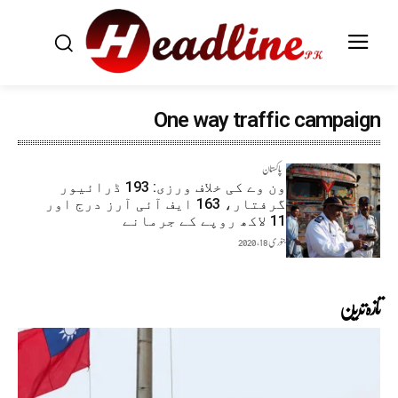
One way traffic campaign
پاکستان
ون وے کی خلاف ورزی: 193 ڈرائیور
گرفتار، 163 ایف آئی آرز درج اور
11 لاکھ روپے کے جرمانے
جنوری 18, 2020
تازہ ترین