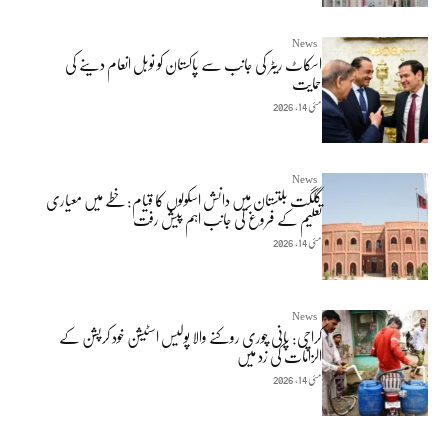
News
اسکاٹ ریٹر کی جانب سے پاکستان کو نوبل انعام دینے کی
حمایت
مئی 14, 2026
News
گلگت بلتستان میں دانش اسکولوں کا قیام: خطے میں معیاری
تعلیم کے فروغ کی جانب اہم پیش رفت
مئی 14, 2026
News
کراچی: پانی چوری روکنے والا پولیس اسٹیشن خود کرپشن کے
الزامات کی زد میں
مئی 14, 2026