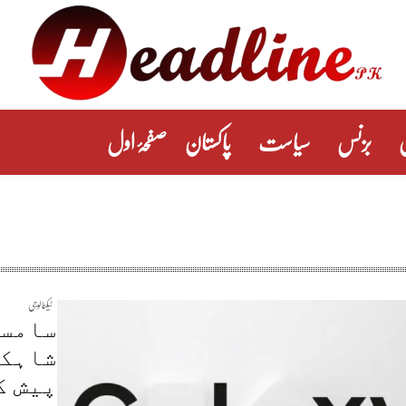
بزنس
سیاست
پاکستان
صفحۂ اول
ٹیکنالوجی
پیش ک