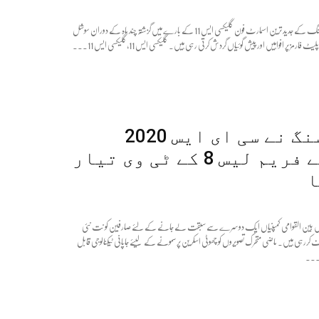
کورین کمپنی سامسنگ کے جدید ترین اسمارٹ فون گلیکسی ایس 11 کے بارے میں گزشتہ چند ماہ کے دوران سوشل
فارمز پر افواہیں اور پیش گوئیاں گردش کرتی رہی ہیں۔ گلیکسی ایس 11،گلیکسی ایس 11...
سام سنگ نے سی ای ایس 2020
کیلئے فریم لیس 8 کے ٹی وی تیار
ا
ڑ میں بین القوامی کمپنیاں ایک دوسرے سے سبقت لے جانے کے لئے صارفین کو نت نئی
ررہی ہیں۔ ماضی متحرک تصویروں کو چھوٹی اسکرین پر سمونے کے لیئے جاپانی ٹیکنالوجی قابل
تی...