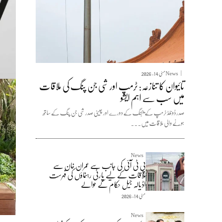
News
مئی 14, 2026
تائیوان کا تنازعہ: ٹرمپ اور شی جن پنگ کی ملاقات
میں سب سے اہم ایشو
صدر ڈونلڈ ٹرمپ کے بیجنگ کے دورے اور چینی صدر شی جن پنگ کے ساتھ
ہونے والی ملاقات میں...
News
پی ٹی آئی کی جانب سے عمران خان سے
ملاقات کے لیے پارٹی رہنماؤں کی فہرست
اڈیالہ جیل حکام کے حوالے
مئی 14, 2026
News