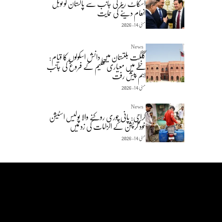
اسکاٹ ریٹر کی جانب سے پاکستان کو نوبل
انعام دینے کی حمایت
مئی 14, 2026
News
گلگت بلتستان میں دانش اسکولوں کا قیام:
خطے میں معیاری تعلیم کے فروغ کی جانب
اہم پیش رفت
مئی 14, 2026
News
کراچی: پانی چوری روکنے والا پولیس اسٹیشن
خود کرپشن کے الزامات کی زد میں
مئی 14, 2026