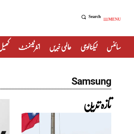
Search
MENU
سائنس
ٹیکنالوجی
عالمی خبریں
انٹرٹینمنٹ
کھیل
Samsung
تازہ ترین