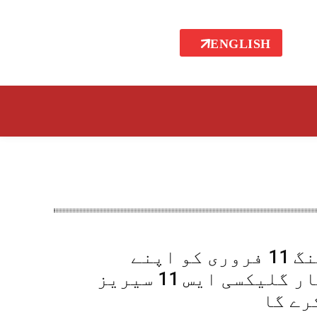
ENGLISH
سامسنگ 11 فروری کو اپنے
شاہکار گلیکسی ایس 11 سیریز
رے گا