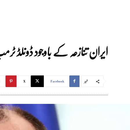
ایران تنازعہ کے باوجود ڈونلڈ ٹ
شیئر
t
X
Facebook