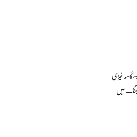
نگامہ خیزی
ھ جنگ میں