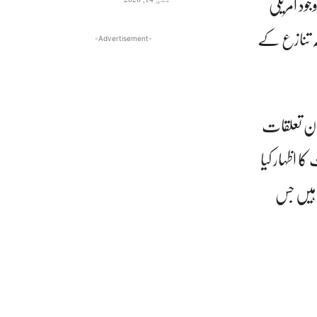
ود امریکی
ہ تنازع کے
-Advertisement-
یان تعلقات
 اظہار کیا
 ہیں جس