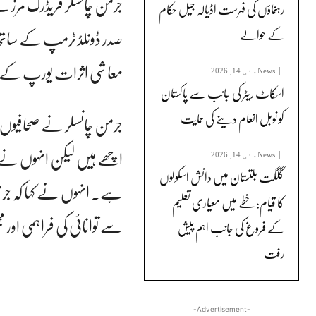
جرمن چانسلر فریڈرک مرز ن
رہنماؤں کی فہرست اڈیالہ جیل حکام
صدر ڈونلڈ ٹرمپ کے ساتھ 
کے حوالے
معاشی اثرات یورپ کے ل
News
مئی 14, 2026
اسکاٹ ریٹر کی جانب سے پاکستان
کو نوبل انعام دینے کی حمایت
جرمن چانسلر نے صحافیوں 
اچھے ہیں لیکن انہوں نے 
News
مئی 14, 2026
گلگت بلتستان میں دانش اسکولوں
ہے۔ انہوں نے کہا کہ جر
کا قیام: خطے میں معیاری تعلیم
سے توانائی کی فراہمی اور 
کے فروغ کی جانب اہم پیش
رفت
-Advertisement-