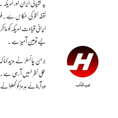
یہ کشیدگی ایران اور امری
نقطہ نظر کی عکاس ہے۔ فریڈر
ایرانی قیادت امریکہ کو مذا
لیے توہین آمیز ہے۔
جرمن چانسلر نے مزید کہ
عملی نظر نہیں آ رہی ہے۔ ا
وہ آبنائے ہرمز کو کھلوان
ویب ڈیسک