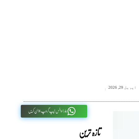
اپریل 29, 2026
ہمارا واٹس اپپ گروپ جوائن کریں
تازہ ترین