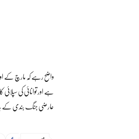
واضح رہے کہ مارچ کے اوا
ہے اور توانائی کی سپلائی 
عارضی جنگ بندی کے باوج