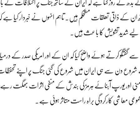
ے بدھ کے روز کہا ہے کہ ایران کے ساتھ جنگ پر اختلافات کے باوج
ان کے ذاتی تعلقات مستحکم ہیں۔ تاہم انہوں نے خبردار کیا ہے ک
یے شدید تشویش کا باعث ہیں۔
سے گفتگو کرتے ہوئے واضح کیا کہ ان کے اور امریکی صدر کے درم
شروع دن سے ہی ایران میں شروع کی گئی جنگ پر اپنے تحفظات کا
منی اور یورپ آبنائے ہرمز کی بندش کے منفی اثرات بھگت رہے
مجموعی معاشی کارکردگی براہ راست متاثر ہوئی ہے۔