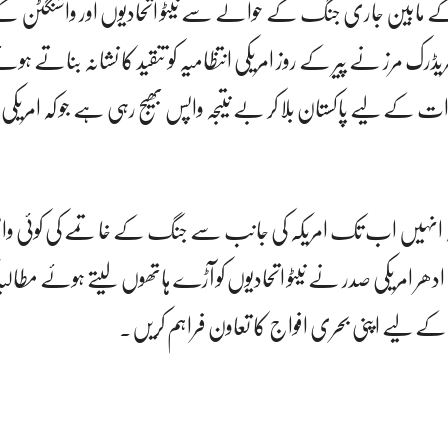
کہ کے مابین جاری جنگ کے حوالے سے نیٹو اتحادیوں اور واشنگٹن ک
ک مرز نے پیر کے روز امریکی انتظامیہ کو تنقید کا نشانہ بناتے ہوئے 
کرات کے لیے پاکستان بلا کر بے نتیجہ واپس بھیج رہی ہے جو کہ امریکی
ا کہ انہیں اب تک امریکہ کی جانب سے جنگ کے خاتمے کی کوئی و
دھر امریکی صدر نے نیٹو اتحادیوں کو آڑے ہاتھوں لیتے ہوئے مطالبہ
ے کے لیے اپنی بحری افواج کا تعاون فراہم کریں۔