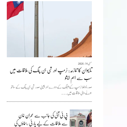
مئی 14, 2026
تائیوان کا تنازعہ: ٹرمپ اور شی جن پنگ کی ملاقات میں
سب سے اہم ایشو
صدر ڈونلڈ ٹرمپ کے بیجنگ کے دورے اور چینی صدر شی جن پنگ کے ساتھ
ہونے والی ملاقات میں...
پی ٹی آئی کی جانب سے عمران خان
سے ملاقات کے لیے پارٹی رہنماؤں کی