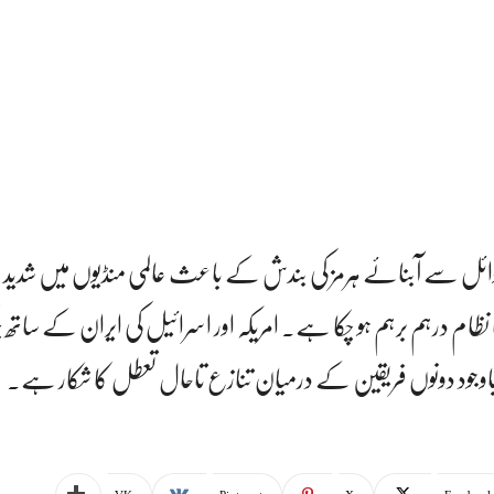
ئل سے آبنائے ہرمز کی بندش کے باعث عالمی منڈیوں میں شدید ہ
کا نظام درہم برہم ہو چکا ہے۔ امریکہ اور اسرائیل کی ایران کے سات
ود دونوں فریقین کے درمیان تنازع تاحال تعطل کا شکار ہے۔