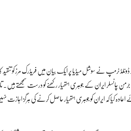
نلڈ ٹرمپ نے سوشل میڈیا پر ایک بیان میں فریڈرک مرز کو تنقید کا 
جرمن چانسلر ایران کے جوہری ہتھیار رکھنے کو درست سمجھتے ہیں۔ ت
ے اعادہ کیا کہ ایران کو جوہری ہتھیار حاصل کرنے کی ہرگز اجازت نہی