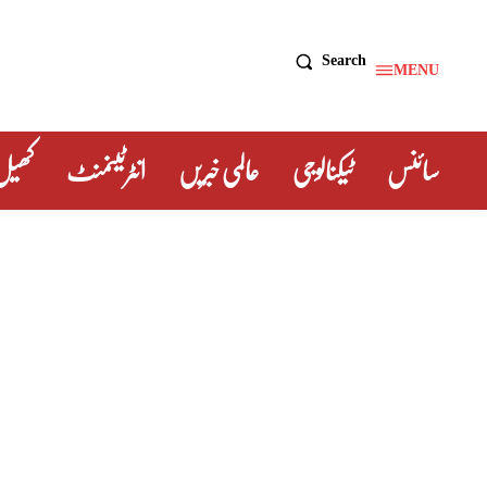
Search
MENU
سائنس
ٹیکنالوجی
عالمی خبریں
انٹرٹینمنٹ
کھیل