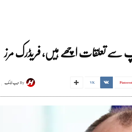
رمپ سے تعلقات اچھے ہیں، فریڈرک مرز
By
ویب ڈیسک
VK
Pinteres