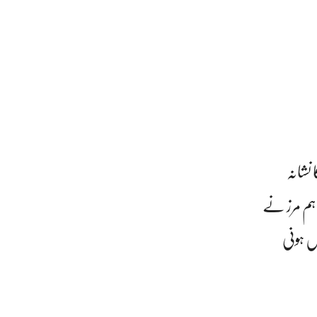
نشانہ
اہم مرز نے
ں ہونی