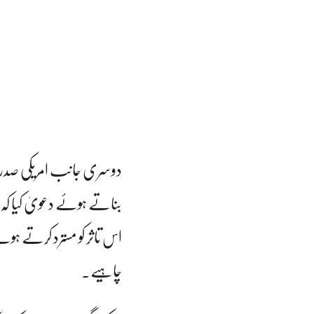
دوسری جانب امریکی صدر ڈو
بناتے ہوئے دعویٰ کیا کہ 
اس تاثر کو مسترد کرتے ہوئ
چاہیے۔