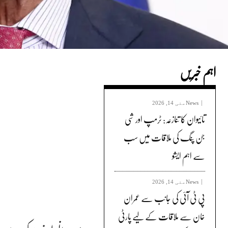
اہم خبریں
News
مئی 14, 2026
تائیوان کا تنازعہ: ٹرمپ اور شی
جن پنگ کی ملاقات میں سب
سے اہم ایشو
News
مئی 14, 2026
پی ٹی آئی کی جانب سے عمران
خان سے ملاقات کے لیے پارٹی