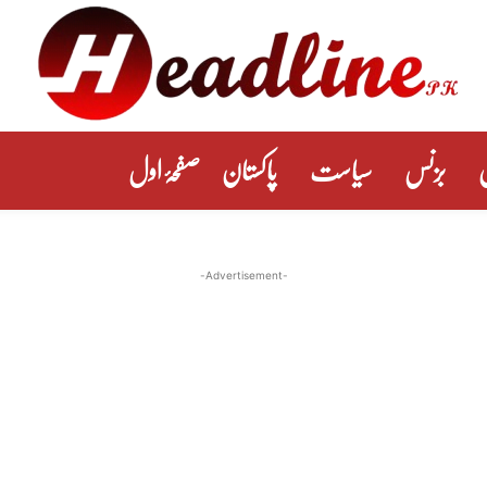
بزنس
سیاست
پاکستان
صفحۂ اول
-Advertisement-