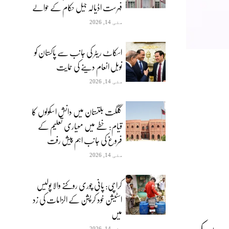
فہرست اڈیالہ جیل حکام کے حوالے
مئی 14, 2026
اسکاٹ ریٹر کی جانب سے پاکستان کو
نوبل انعام دینے کی حمایت
مئی 14, 2026
گلگت بلتستان میں دانش اسکولوں کا
قیام: خطے میں معیاری تعلیم کے
فروغ کی جانب اہم پیش رفت
مئی 14, 2026
کراچی: پانی چوری روکنے والا پولیس
اسٹیشن خود کرپشن کے الزامات کی زد
میں
مئی 14, 2026