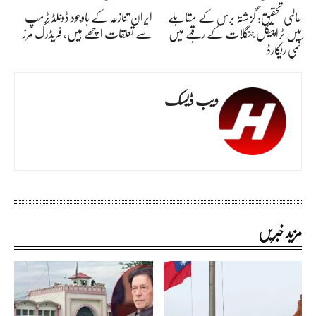
عالمی تحقیق: گزشتہ برس کے مقابلے
ایران تنازعہ کے باوجود ڈونلڈ ٹرمپ
میں ٹراپیکل جنگلات کے رقبے میں
سے تعلقات اچھے ہیں، فریڈرک مرز
کمی ریکارڈ
ویب ڈیسک
مزید خبریں