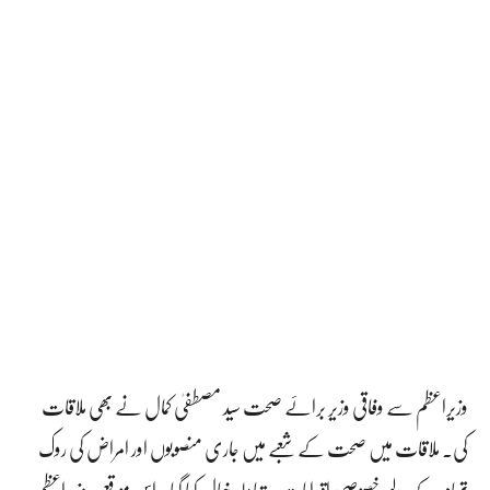
وزیراعظم سے وفاقی وزیر برائے صحت سید مصطفیٰ کمال نے بھی ملاقات
کی۔ ملاقات میں صحت کے شعبے میں جاری منصوبوں اور امراض کی روک
تھام کے لیے خصوصی اقدامات پر تبادلہ خیال کیا گیا۔ اس موقع پر وزیراعظم