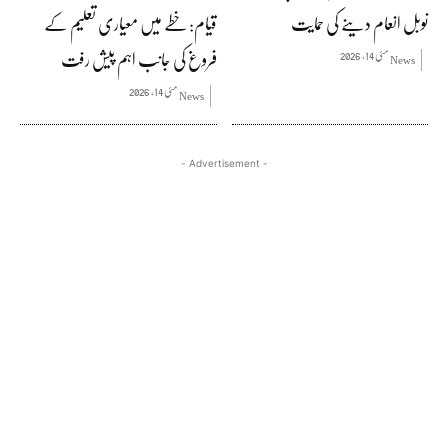
نوبل انعام دینے کی حمایت
قیام: خطے میں معیاری تعلیم کے
فروغ کی جانب اہم پیش رفت
مئی 14, 2026
News
مئی 14, 2026
News
- Advertisement -