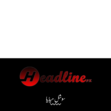
سوشل میڈیا