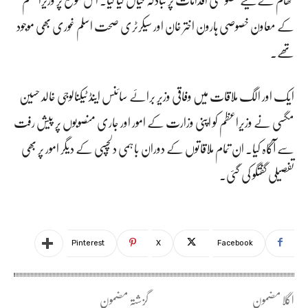
کے معاون خصوصی ہارون اختر خان اور سیکرٹری صحت اسلم غوری بھی موجود
تھے۔
ایک اور الگ ملاقات میں وفاقی وزیر برائے سائنس اینڈ ٹیکنالوجی خالد حسین
مگسی نے وزیراعظم کو اپنی وزارت کے امور اور جاری منصوبوں پر پیش رفت
سے آگاہ کیا۔ ان تمام ملاقاتوں کے دوران باہمی دلچسپی کے دیگر امور پر بھی
تفصیلی گفتگو کی گئی۔
Pinterest
X
Facebook
اگلا مضمون
گزشتہ مضمون