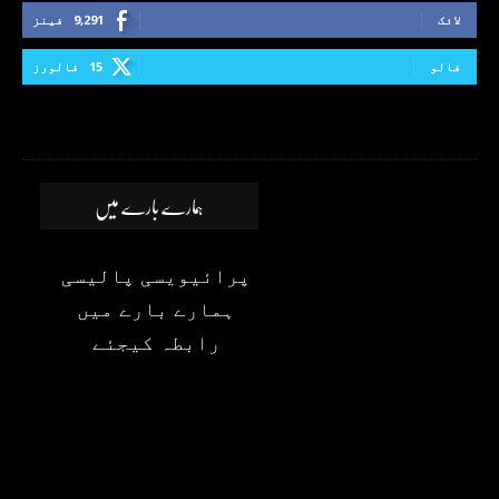
لائک
9,291
فینز
فالو
15
فالورز
ہمارے بارے میں
پرائیویسی پالیسی
ہمارے بارے میں
رابطہ کیجئے