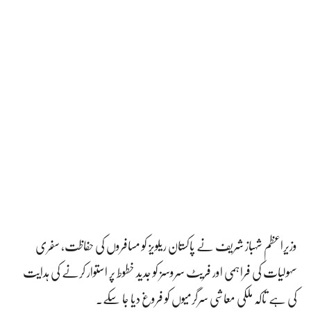
وزیراعظم شہباز شریف نے پاکستان ریلویز کو مسافروں کی حفاظت، سفری
سہولیات کی فراہمی اور فریٹ سروسز کو جدید خطوط پر استوار کرنے کی ہدایت
کی ہے تاکہ ملکی معاشی سرگرمیوں کو فروغ دیا جا سکے۔