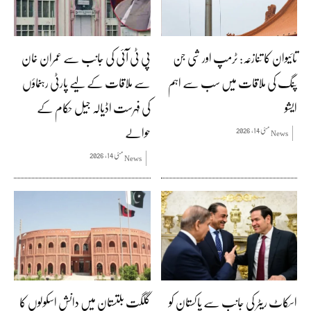
تائیوان کا تنازعہ: ٹرمپ اور شی جن
پی ٹی آئی کی جانب سے عمران خان
پنگ کی ملاقات میں سب سے اہم
سے ملاقات کے لیے پارٹی رہنماؤں
ایشو
کی فہرست اڈیالہ جیل حکام کے
حوالے
مئی 14, 2026
News
مئی 14, 2026
News
اسکاٹ ریٹر کی جانب سے پاکستان کو
گلگت بلتستان میں دانش اسکولوں کا