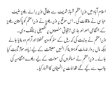
اسلام آباد میں وزیراعظم شہباز شریف سے وفاقی وزیر برائے ریلویز حنیف
عباسی نے ملاقات کی۔ اس موقع پر وزیر ریلویز نے وزیراعظم کو پاکستان ریلویز
کے انتظامی امور اور جاری ترقیاتی منصوبوں پر تفصیلی بریفنگ دی۔
وزیراعظم نے ہدایت کی کہ ریل کے سفر کو مزید محفوظ اور آرام دہ بنایا جائے
جبکہ مال بردار خدمات کو بہتر بنا کر انہیں معیشت کے لیے زیادہ مؤثر ثابت کیا
جائے۔ وزیراعظم نے مسافروں کی سہولت کے لیے ریلوے انتظامیہ کی
جانب سے کیے گئے اقدامات پر اطمینان کا اظہار کیا۔