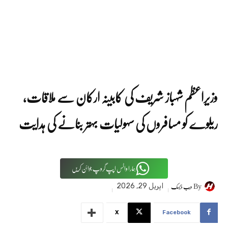
وزیراعظم شہباز شریف کی کابینہ ارکان سے ملاقات،
ریلوے کو مسافروں کی سہولیات بہتر بنانے کی ہدایت
ہمارا واٹس اپپ گروپ جوائن کریں
By
ویب ڈیسک
اپریل 29, 2026
X
Facebook