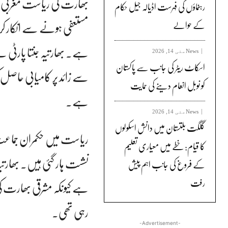
بھارت کی ریاست مغربی بن
رہنماؤں کی فہرست اڈیالہ جیل حکام
مستعفی ہونے سے انکار کر
کے حوالے
News
مئی 14, 2026
اسکاٹ ریٹر کی جانب سے پاکستان
کو نوبل انعام دینے کی حمایت
ہے۔
News
مئی 14, 2026
گلگت بلتستان میں دانش اسکولوں
کا قیام: خطے میں معیاری تعلیم
نشست ہار گئی ہیں۔ بھارتی
کے فروغ کی جانب اہم پیش
رفت
ہے کیونکہ مشرقی بھارت ک
رہی تھی۔
-Advertisement-