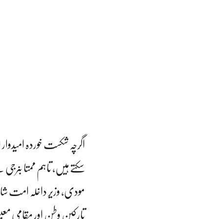
اگرچہ شکست خوردہ امیدوار ان
سکتے ہیں، تاہم ممتا بنرج
مودی، وزیر داخلہ امت شاہ
تارکین وطن اور مقامی معی