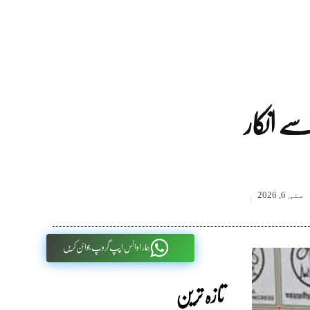
سے انکار
مئی 6, 2026
ہمارا واٹس اپپ گروپ جوائن کریں
تازہ ترین