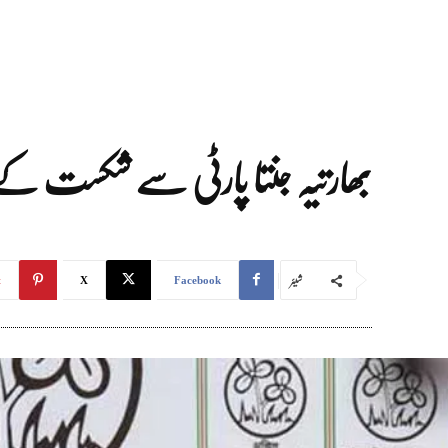
بھارتیہ جنتا پارٹی سے شکست کے باو
شیئر
t
X
Facebook