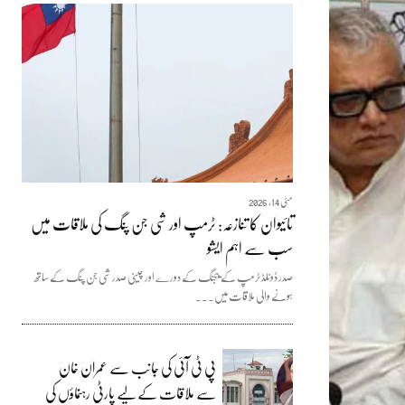
مئی 14, 2026
تائیوان کا تنازعہ: ٹرمپ اور شی جن پنگ کی ملاقات میں
سب سے اہم ایشو
صدر ڈونلڈ ٹرمپ کے بیجنگ کے دورے اور چینی صدر شی جن پنگ کے ساتھ
ہونے والی ملاقات میں...
پی ٹی آئی کی جانب سے عمران خان
سے ملاقات کے لیے پارٹی رہنماؤں کی