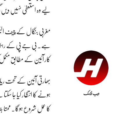
لیے وہ استعفیٰ نہیں دیں 
مغربی بنگال کے چیف الیکٹو
ہے۔ بی جے پی کے رہنما سوی
کار آئین کے مطابق مکمل 
بھارتی آئین کے تحت ریاس
ہونے کا انتظار کیا جا س
ویب ڈیسک
کا عمل شروع ہوگا۔ ممتا ب