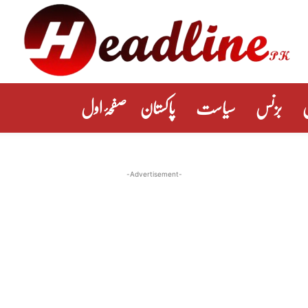
بزنس
سیاست
پاکستان
صفحۂ اول
-Advertisement-