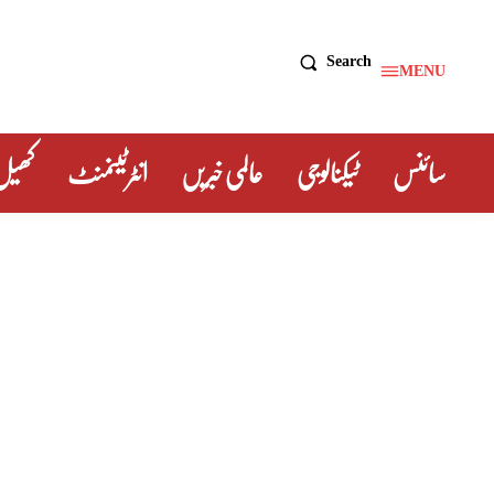
Search
MENU
سائنس
ٹیکنالوجی
عالمی خبریں
انٹرٹینمنٹ
کھیل