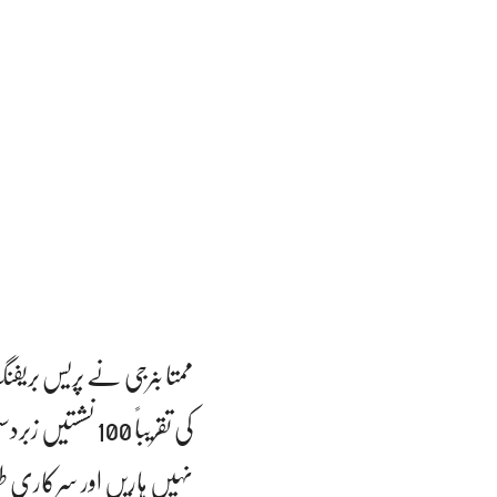
ممتا بنرجی نے پریس بریفن
کی تقریباً 100 
نہیں ہاریں اور سرکاری ط