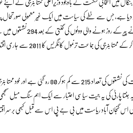
گال میں انتخابی شکست کے باوجود وزیراعلیٰ ممتا بنرجی نے اپن
 دیا ہے، جس سے خطے کی سیاست میں ایک غیر معمولی صورتحال پیدا
ہے۔ بھارتیہ جنتا پارٹی نے پیر کے روز ہونے والی ووٹ
سے زائد پر کامیابی حاصل کر کے ممتا بنرجی کی جماعت ترنمول
ریاست میں حکمران جماعت کی نشستوں کی تعداد 215 سے کم ہو کر 80 رہ گئی 
ہ جنتا پارٹی کی یہ جیت سیاسی اعتبار سے ایک اہم سنگ میل سمجھی
ی اس گنجان آباد ریاست میں بی جے پی اس سے قبل کبھی برسر اقتد