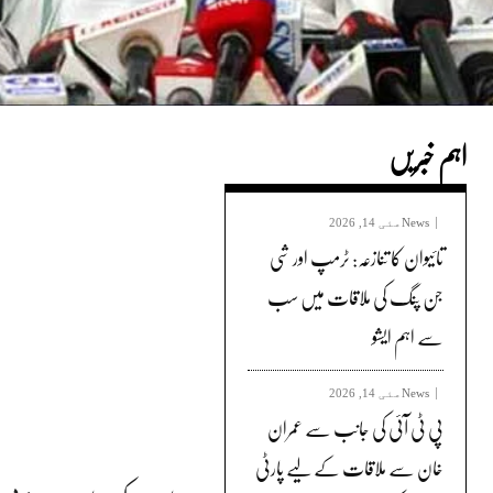
اہم خبریں
News
مئی 14, 2026
تائیوان کا تنازعہ: ٹرمپ اور شی
جن پنگ کی ملاقات میں سب
سے اہم ایشو
News
مئی 14, 2026
پی ٹی آئی کی جانب سے عمران
خان سے ملاقات کے لیے پارٹی