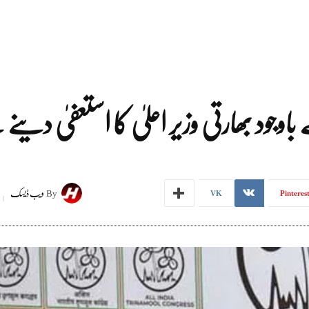
جود بھارتی وزیر اعلیٰ کا استعفیٰ دینے 
By
ویب ڈیسک
VK
Pinteres