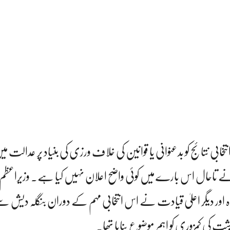
تخابی نتائج کو بدعنوانی یا قوانین کی خلاف ورزی کی بنیاد پر عدالت میں 
ی نے تاحال اس بارے میں کوئی واضح اعلان نہیں کیا ہے۔ وزیراعظم ن
 اور دیگر اعلیٰ قیادت نے اس انتخابی مہم کے دوران بنگلہ دیش سے 
شت کی کمزوری کو اہم موضوع بنایا تھا۔