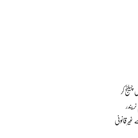
چیلنج کر
ریندر
غیر قانونی