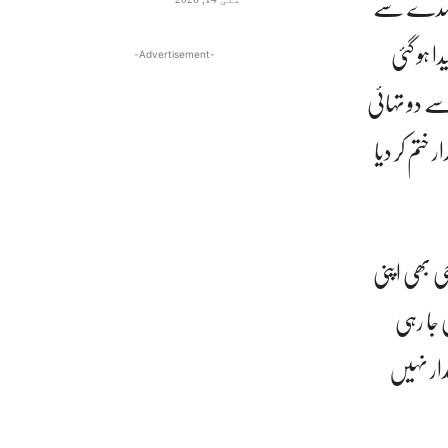
ے عہدے سے
 ہو گئی
-Advertisement-
وں کی گنتی کے بعد 294 نشستوں میں سے دو تہائی
 کانگریس کا 2011 سے جاری اقتدار ختم کر دیا
ہے اور خود ممتا بنرجی بھی اپنی
 جا رہی
ار نہیں