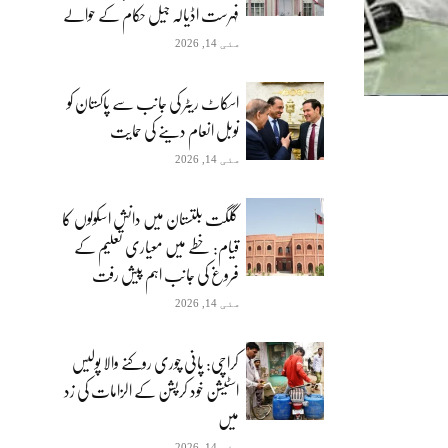
فہرست اڈیالہ جیل حکام کے حوالے
مئی 14, 2026
اسکاٹ ریٹر کی جانب سے پاکستان کو
نوبل انعام دینے کی حمایت
مئی 14, 2026
گلگت بلتستان میں دانش اسکولوں کا
قیام: خطے میں معیاری تعلیم کے
فروغ کی جانب اہم پیش رفت
مئی 14, 2026
کراچی: پانی چوری روکنے والا پولیس
اسٹیشن خود کرپشن کے الزامات کی زد
میں
مئی 14, 2026