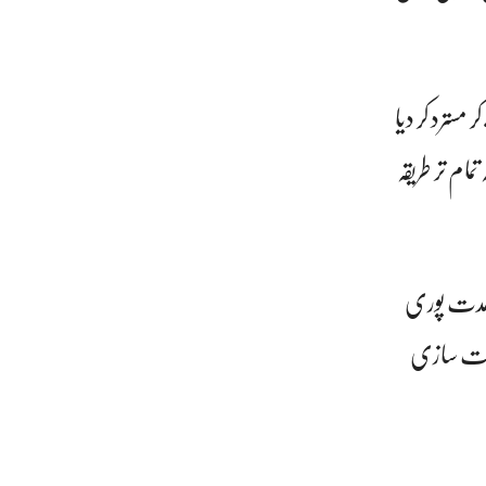
سترد کر دیا
ام تر طریقہ
 مدت پوری
کومت سازی