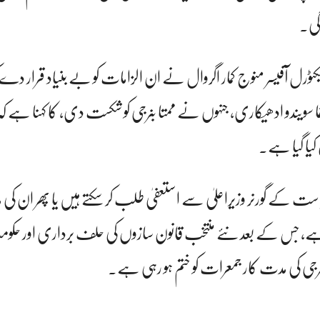
گی۔
رل آفیسر منوج کمار اگروال نے ان الزامات کو بے بنیاد قرار دے کر م
ندو ادھیکاری، جنہوں نے ممتا بنرجی کو شکست دی، کا کہنا ہے کہ تم
کیا گیا ہے۔
ت کے گورنر وزیراعلیٰ سے استعفیٰ طلب کر سکتے ہیں یا پھر ان کی
کتا ہے، جس کے بعد نئے منتخب قانون سازوں کی حلف برداری اور ح
نرجی کی مدت کار جمعرات کو ختم ہو رہی ہے۔