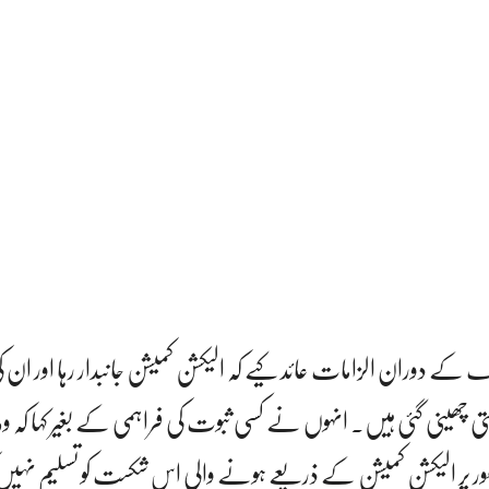
گ کے دوران الزامات عائد کیے کہ الیکشن کمیشن جانبدار رہا اور ان
نشستیں زبردستی چھینی گئی ہیں۔ انہوں نے کسی ثبوت کی فراہمی کے بغیر کہا کہ وہ
ور پر الیکشن کمیشن کے ذریعے ہونے والی اس شکست کو تسلیم نہیں