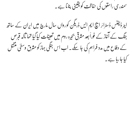
سمندری راستوں کی حفاظت کو یقینی بنانا ہے۔
ایئر ڈیفنس ڈسٹرائر ایچ ایم ایس ڈریگن کو رواں سال مارچ میں ایران کے ساتھ
جنگ کے آغاز کے فوراً بعد مشرقی بحیرہ روم میں تعینات کیا گیا تھا تاکہ قبرص
کے دفاع میں مدد فراہم کی جا سکے۔ اب اس جنگی جہاز کو مشرق وسطیٰ منتقل
کیا جا رہا ہے۔