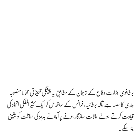
برطانوی وزارت دفاع کے ترجمان کے مطابق یہ پیشگی تعیناتی محتاط منصوبہ
بندی کا حصہ ہے تاکہ برطانیہ، فرانس کے ساتھ مل کر ایک کثیر الملکی اتحاد کی
قیادت کرتے ہوئے حالات سازگار ہونے پر آبنائے ہرمز کی حفاظت کو یقینی
بنا سکے۔