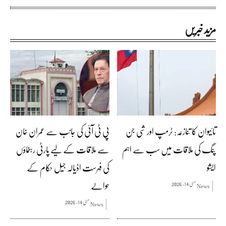
مزید خبریں
تائیوان کا تنازعہ: ٹرمپ اور شی جن
پی ٹی آئی کی جانب سے عمران خان
پنگ کی ملاقات میں سب سے اہم
سے ملاقات کے لیے پارٹی رہنماؤں
ایشو
کی فہرست اڈیالہ جیل حکام کے
حوالے
مئی 14, 2026
News
مئی 14, 2026
News