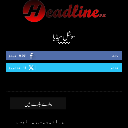
سوشل میڈیا
لائک
9,291
فینز
فالو
15
فالورز
ہمارے بارے میں
پرائیویسی پالیسی