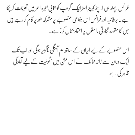
فرانس پہلے ہی اپنے کیریئر اسٹرائیک گروپ کو جنوبی بحیرہ احمر میں تعینات کر چکا
ہے۔ برطانیہ اور فرانس اس دفاعی منصوبے پر مشترکہ طور پر کام کر رہے ہیں
جس کا مقصد تجارتی راستوں پر اعتماد بحال کرنا ہے۔
اس منصوبے کے لیے ایران کے ساتھ ہم آہنگی ناگزیر ہوگی اور اب تک
ایک درجن سے زائد ممالک نے اس مشن میں شمولیت کے لیے آمادگی
ظاہر کی ہے۔