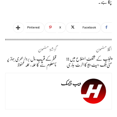
چکا ہے۔
Pinterest
X
Facebook
اگلا مضمون
گزشتہ مضمون
پنجاب کے مختلف اضلاع میں 11
قطر کے قریب مال بردار بحری جہاز پر
مئی تک ہیٹ ویو کا الرٹ جاری
نامعلوم شے کا حملہ، عملہ محفوظ
ویب ڈیسک