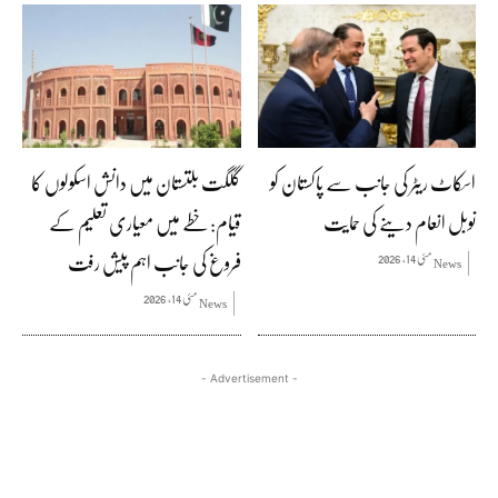
اسکاٹ ریٹر کی جانب سے پاکستان کو
گلگت بلتستان میں دانش اسکولوں کا
نوبل انعام دینے کی حمایت
قیام: خطے میں معیاری تعلیم کے
فروغ کی جانب اہم پیش رفت
مئی 14, 2026
News
مئی 14, 2026
News
- Advertisement -