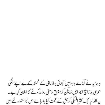
برطانیہ نے آبنائے ہرمز میں تجارتی جہاز رانی کے تحفظ کے لیے اپنے جنگی
بحری جہاز ایچ ایم ایس ڈریگن کو مشرق وسطیٰ روانہ کرنے کا اعلان کیا ہے۔
یہ اقدام ایک کثیر الملکی کوشش کے تحت کیا جا رہا ہے جس کا مقصد خطے میں