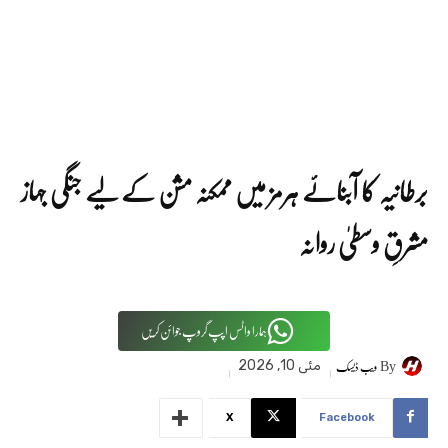
برطانیہ کا آبنائے ہرمز میں ممکنہ مشن کے لیے جنگی جہاز
مشرقِ وسطیٰ روانہ
ہمارا واٹس اپپ گروپ جوائن کریں
By
ویب ڈیسک
مئی 10, 2026
X
Facebook