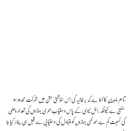
تاہم ماہرین کا کہنا ہے کہ برطانیہ کی اس حفاظتی مشن میں شرکت محدود ہو
سکتی ہے کیونکہ رائل نیوی کے پاس دستیاب بحری جہازوں کی تعداد ماضی
کی نسبت کم ہے اور کئی جہازوں کو متبادل کی دستیابی سے قبل ہی ریٹائر کیا جا