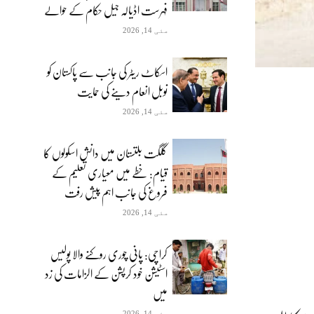
فہرست اڈیالہ جیل حکام کے حوالے
مئی 14, 2026
اسکاٹ ریٹر کی جانب سے پاکستان کو
نوبل انعام دینے کی حمایت
مئی 14, 2026
گلگت بلتستان میں دانش اسکولوں کا
قیام: خطے میں معیاری تعلیم کے
فروغ کی جانب اہم پیش رفت
مئی 14, 2026
کراچی: پانی چوری روکنے والا پولیس
اسٹیشن خود کرپشن کے الزامات کی زد
میں
مئی 14, 2026