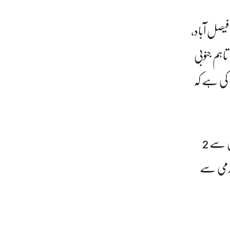
فیصل آباد،
تاہم جنوبی
 کی ہے کہ
محکمہ موسمیات نے پیش گوئی کی ہے کہ وسطی اور جنوبی علاقوں میں دن کا درجہ حرارت معمول سے 2
 گرمی سے