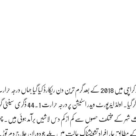
ڈگری سینٹی گریڈ سے تجاوز کر گیا۔ اولڈ ایئرپورٹ ویدر اسٹیشن پر 
 شہر کے مختلف حصوں سے کم از کم دس لاشیں برآمد ہوئی ہیں۔ چھپ
 مطابق چار افراد تشویشناک حالت میں ملے جو دوران علاج دم توڑ گئ