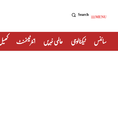
Search
MENU
سائنس
ٹیکنالوجی
عالمی خبریں
انٹرٹینمنٹ
کھیل