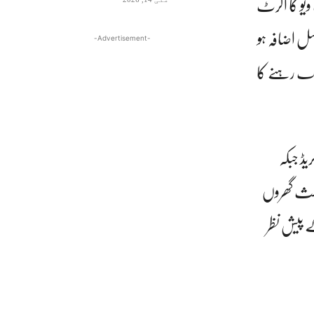
لف اضلاع میں 11 مئی تک ہیٹ ویو کا الرٹ
 اضافہ ہو
-Advertisement-
 موسم گرم اور خشک رہنے کا
رجہ حرارت 27 ڈگری سینٹی گریڈ جبکہ
کے باعث گھروں
کے پیش نظر