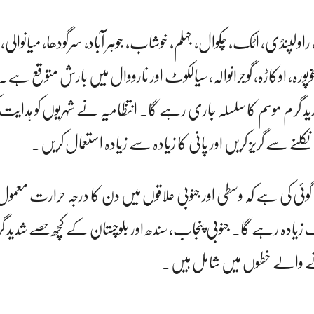
لپنڈی، اٹک، چکوال، جہلم، خوشاب، جوہر آباد، سرگودھا، میانوالی، 
پورہ، اوکاڑہ، گوجرانوالہ، سیالکوٹ اور نارووال میں بارش متوقع ہے۔ 
 گرم موسم کا سلسلہ جاری رہے گا۔ انتظامیہ نے شہریوں کو ہدایت
نے سے گریز کریں اور پانی کا زیادہ سے زیادہ استعمال کریں۔
ڈ تک زیادہ رہے گا۔ جنوبی پنجاب، سندھ اور بلوچستان کے کچھ حصے شدید
ے والے خطوں میں شامل ہیں۔