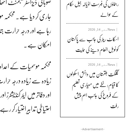
رہنماؤں کی فہرست اڈیالہ جیل حکام
جاری کر دیا ہے۔ محکمہ 
کے حوالے
News
مئی 14, 2026
اسکاٹ ریٹر کی جانب سے پاکستان
امکان ہے۔
کو نوبل انعام دینے کی حمایت
News
مئی 14, 2026
گلگت بلتستان میں دانش اسکولوں
کا قیام: خطے میں معیاری تعلیم
اور دفاتر میں ایئر کنڈیشنر
کے فروغ کی جانب اہم پیش
رفت
احتیاطی تدابیر اختیار کر رہ
-Advertisement-