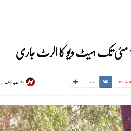
By
ویب ڈیسک
VK
Pinteres