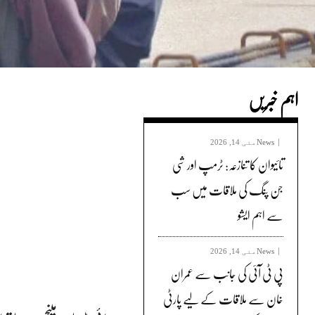
اہم خبریں
News
مئی 14, 2026
تائیوان کا تنازعہ: ٹرمپ اور شی
جن پنگ کی ملاقات میں سب
سے اہم ایشو
News
مئی 14, 2026
پی ٹی آئی کی جانب سے عمران
خان سے ملاقات کے لیے پارٹی