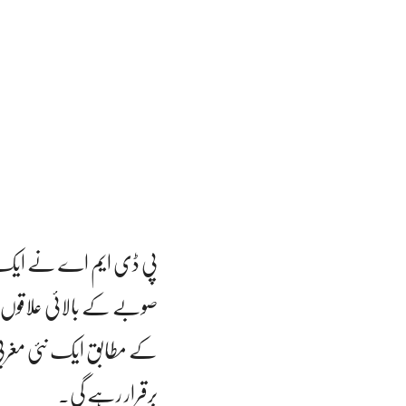
صوبے کے بالائی علاقوں م
برقرار رہے گی۔