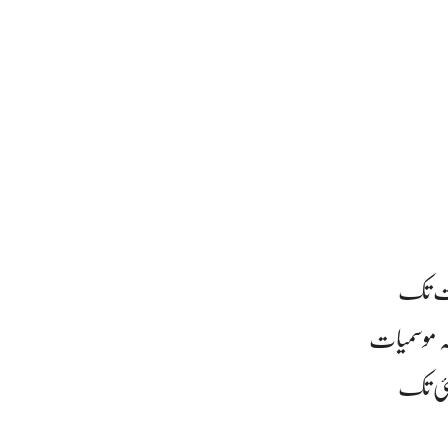
10 مئی کی شام سے 12 مئی کی رات تک
مہ موسمیات
بی لہر 10 مئی کو ملک کے شمال مغربی حصوں میں داخل ہوگی جو 12 مئی تک