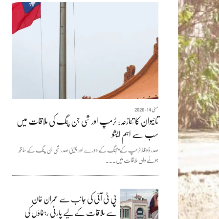
مئی 14, 2026
تائیوان کا تنازعہ: ٹرمپ اور شی جن پنگ کی ملاقات میں
سب سے اہم ایشو
صدر ڈونلڈ ٹرمپ کے بیجنگ کے دورے اور چینی صدر شی جن پنگ کے ساتھ
ہونے والی ملاقات میں...
پی ٹی آئی کی جانب سے عمران خان
سے ملاقات کے لیے پارٹی رہنماؤں کی