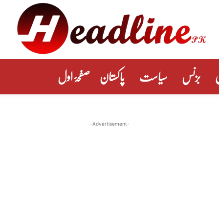
بزنس
سیاست
پاکستان
صفحۂ اول
-Advertisement-