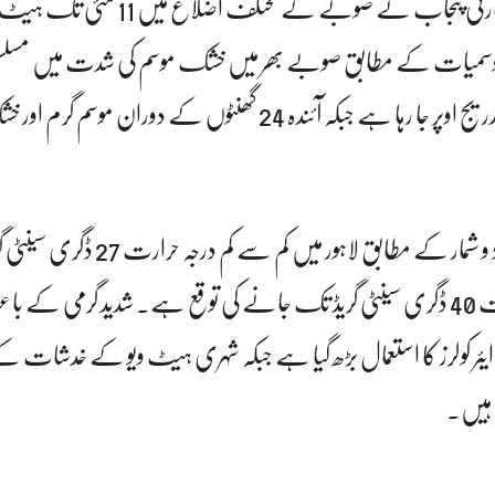
صوبائی ڈیزاسٹر مینجمنٹ اتھارٹی پنجاب نے صوبے کے مخت
موسمیات کے مطابق صوبے بھر میں خشک موسم کی شدت میں مسلسل
رہا ہے اور درجہ حرارت بتدریج اوپر جا رہا ہے جبکہ آئندہ 24 گھنٹوں کے دوران
محکمہ موسمیات کے اعداد و شمار کے مطابق لاہور میں کم سے کم د
زیادہ سے زیادہ درجہ حرارت 40 ڈگری سینٹی گریڈ تک جانے کی توقع ہے۔ شدید گرمی 
ز اور ایئر کولرز کا استعمال بڑھ گیا ہے جبکہ شہری ہیٹ ویو کے خدشات 
ے ہیں۔