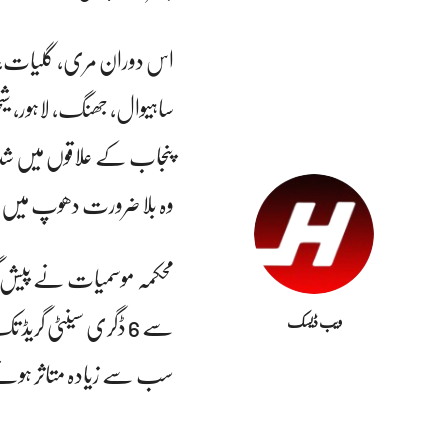
اس دوران مری، گلیات، راو
ساہیوال، جھنگ، لاہور، شیخو
پنجاب کے علاقوں میں شدید
وہ بلا ضرورت دھوپ میں نکل
سے 6 ڈگری سینٹی گری
ویب ڈیسک
سب سے زیادہ متاثر ہون