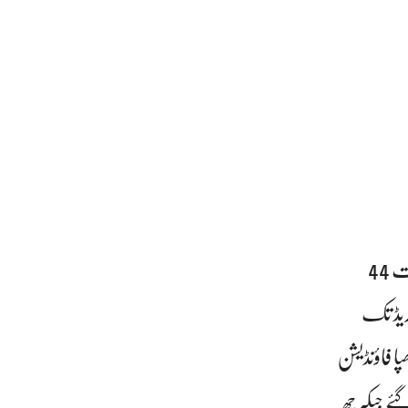
دوسری جانب پیر کے روز کراچی میں 2018 کے بعد گرم ترین دن ریکارڈ کیا گیا جہاں درجہ حرارت 44
درجہ حرارت 44.1 ڈگری سینٹی گریڈ تک
ا فاؤنڈیشن
ے جبکہ چھ