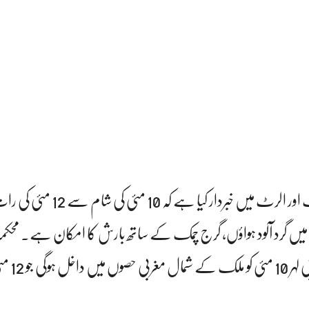
پی ڈی ایم اے نے ایک اور الرٹ میں خبردار کیا ہے کہ 
یں گرد آلود ہواؤں، گرج چمک کے ساتھ بارش کا امکان ہے۔ محک
کے مطابق ایک نئی مغر