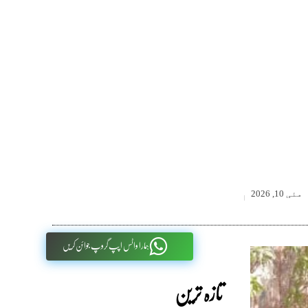
مئی 10, 2026
ہمارا واٹس اپپ گروپ جوائن کریں
تازہ ترین