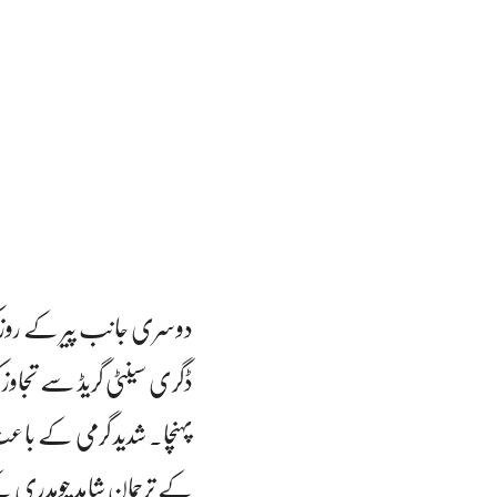
پہنچا۔ شدید گرمی کے باعث
کے ترجمان شاہد چوہدری کے