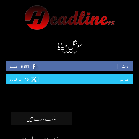
سوشل میڈیا
لائک
9,291
فینز
فالو
15
فالورز
ہمارے بارے میں
پرائیویسی پالیسی