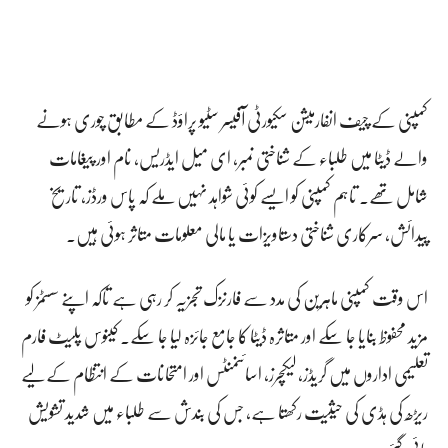
کمپنی کے چیف انفارمیشن سکیورٹی آفیسر سٹیو پراؤڈ کے مطابق چوری ہونے
والے ڈیٹا میں طلباء کے شناختی نمبر، ای میل ایڈریس، نام اور پیغامات
شامل تھے۔ تاہم کمپنی کو ایسے کوئی شواہد نہیں ملے کہ پاس ورڈز، تاریخ
پیدائش، سرکاری شناختی دستاویزات یا مالی معلومات متاثر ہوئی ہیں۔
اس وقت کمپنی ماہرین کی مدد سے فارنزک تجزیہ کر رہی ہے تاکہ اپنے سسٹمز کو
مزید محفوظ بنایا جا سکے اور متاثرہ ڈیٹا کا جامع جائزہ لیا جا سکے۔ کینوس پلیٹ فارم
تعلیمی اداروں میں گریڈز، لیکچرز، اسائنمنٹس اور امتحانات کے انتظام کے لیے
ریڑھ کی ہڈی کی حیثیت رکھتا ہے، جس کی بندش سے طلباء میں شدید تشویش