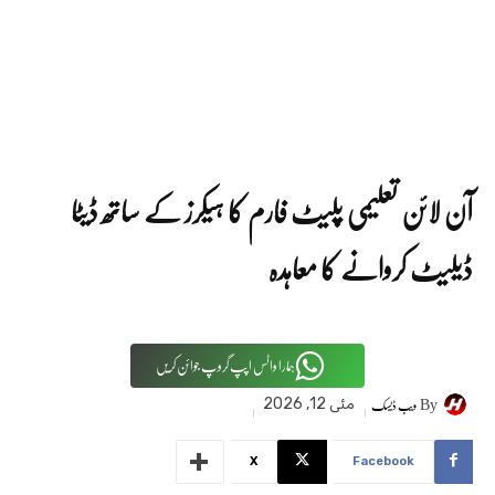
آن لائن تعلیمی پلیٹ فارم کا ہیکرز کے ساتھ ڈیٹا
ڈیلیٹ کروانے کا معاہدہ
ہمارا واٹس اپپ گروپ جوائن کریں
By
ویب ڈیسک
مئی 12, 2026
X
Facebook