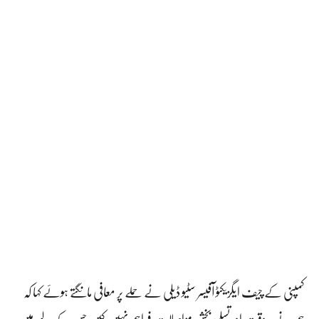
کمپنی کے چیف ایگزیکٹو آفیسر سٹیو ڈیلی نے حملے پر معافی مانگتے ہوئے کہا کہ
ہم نے بروقت اور تسلی بخش مواصلات فراہم نہیں کیں جس کے لیے میں