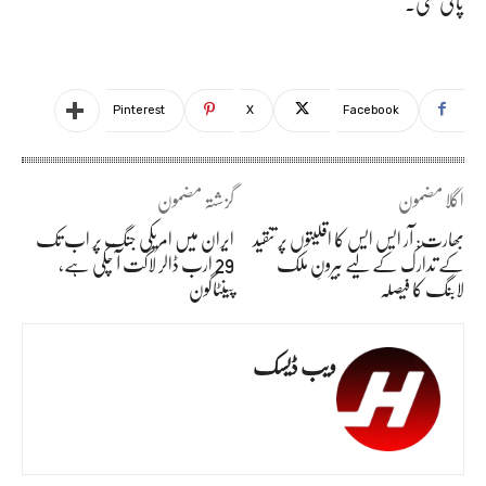
پائی گئی۔
Pinterest
X
Facebook
اگلا مضمون
گزشتہ مضمون
بھارت: آر ایس ایس کا اقلیتوں پر تنقید
ایران میں امریکی جنگ پر اب تک
کے تدارک کے لیے بیرونِ ملک
29 ارب ڈالر لاگت آ چکی ہے،
لابنگ کا فیصلہ
پینٹاگون
ویب ڈیسک