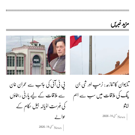
مزید خبریں
تائیوان کا تنازعہ: ٹرمپ اور شی جن
پی ٹی آئی کی جانب سے عمران خان
پنگ کی ملاقات میں سب سے اہم
سے ملاقات کے لیے پارٹی رہنماؤں
ایشو
کی فہرست اڈیالہ جیل حکام کے
حوالے
مئی 14, 2026
News
مئی 14, 2026
News