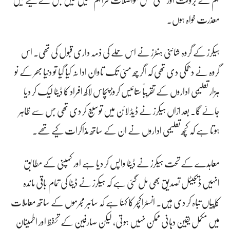
معذرت خواہ ہوں۔
ہیکرز کے گروہ شائنی ہنٹرز نے اس حملے کی ذمہ داری قبول کی تھی۔ اس
گروہ نے دھمکی دی تھی کہ اگر چھ مئی تک تاوان ادا نہ کیا گیا تو دنیا بھر کے نو
ہزار تعلیمی اداروں کے تقریباً ستائیس کروڑ پچاس لاکھ افراد کا ڈیٹا لیک کر دیا
جائے گا۔ بعد ازاں ہیکرز نے ڈیڈ لائن میں توسیع کر دی تھی جس سے ظاہر
ہوتا ہے کہ کچھ تعلیمی اداروں نے ان کے ساتھ مذاکرات کیے تھے۔
معاہدے کے تحت ہیکرز نے ڈیٹا واپس کر دیا ہے اور کمپنی کے مطابق
انہیں ڈیجیٹل تصدیق بھی مل گئی ہے کہ ہیکرز نے ڈیٹا کی تمام باقی ماندہ
کاپیاں تباہ کر دی ہیں۔ انسٹراکچر کا کہنا ہے کہ سائبر مجرموں کے ساتھ معاملات
میں مکمل یقین دہانی ممکن نہیں ہوتی، لیکن صارفین کے تحفظ اور اطمینان