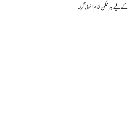
کے لیے ہر ممکن قدم اٹھایا گیا۔