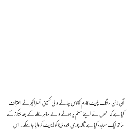
آن لائن لرننگ پلیٹ فارم کینوس چلانے والی کمپنی انسٹراکچر نے اعتراف
کیا ہے کہ انہوں نے اپنے سسٹم پر ہونے والے سائبر حملے کے بعد ہیکرز کے
ساتھ ایک معاہدہ کیا ہے تاکہ چوری شدہ ڈیٹا کو ڈیلیٹ کروایا جا سکے۔ اس