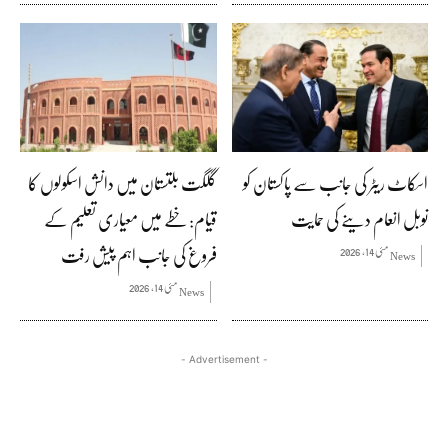
اسکاٹ ریٹر کی جانب سے پاکستان کو
گلگت بلتستان میں دانش اسکولوں کا
نوبل انعام دینے کی حمایت
قیام: خطے میں معیاری تعلیم کے
فروغ کی جانب اہم پیش رفت
مئی 14, 2026
News
مئی 14, 2026
News
- Advertisement -