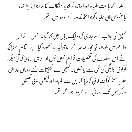
حملے کے باعث طلباء اور اساتذہ کو شدید مشکلات کا سامنا کرنا پڑا تھا،
بالخصوص ان طلباء کو جو امتحانات کے وسط میں تھے۔
کمپنی کی جانب سے جاری کردہ ایک بیان میں کہا گیا کہ انہوں نے اس
واقعے میں ملوث غیر مجاز عناصر کے ساتھ ایک سمجھوتہ کیا ہے۔ تاہم انسٹراکچر
نے اس معاہدے کی تفصیلات فراہم نہیں کیں اور نہ ہی یہ بتایا کہ آیا ہیکرز
کو کوئی ادائیگی کی گئی ہے یا نہیں۔ کمپنی نے تحقیقات کے دوران عارضی
طور پر سسٹم کو آف لائن کر دیا تھا جس سے طلباء اور فیکلٹی اپنی تعلیمی
سرگرمیوں تک رسائی سے محروم ہو گئے تھے۔