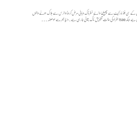
 کے سی فوڈ مارکیٹ سے پھیلنے والے خطرناک وبائی مرض کرونا وائرس سے ہلاک ہونے والوں