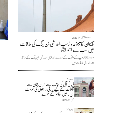
News
مئی 14, 2026
تائیوان کا تنازعہ: ٹرمپ اور شی جن پنگ کی ملاقات
میں سب سے اہم ایشو
صدر ڈونلڈ ٹرمپ کے بیجنگ کے دورے اور چینی صدر شی جن پنگ کے ساتھ
ہونے والی ملاقات میں...
News
پی ٹی آئی کی جانب سے عمران خان سے
ملاقات کے لیے پارٹی رہنماؤں کی فہرست
اڈیالہ جیل حکام کے حوالے
مئی 14, 2026
News