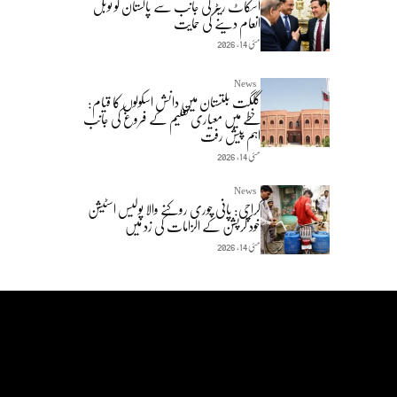
اسکاٹ ریٹر کی جانب سے پاکستان کو نوبل
انعام دینے کی حمایت
مئی 14, 2026
News
گلگت بلتستان میں دانش اسکولوں کا قیام:
خطے میں معیاری تعلیم کے فروغ کی جانب
اہم پیش رفت
مئی 14, 2026
News
کراچی: پانی چوری روکنے والا پولیس اسٹیشن
خود کرپشن کے الزامات کی زد میں
مئی 14, 2026