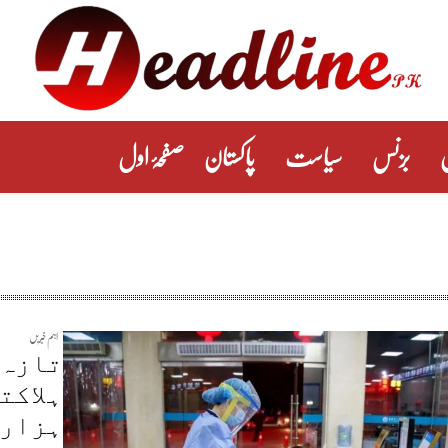
بزنس
سیاست
پاکستان
صفحۂ اول
اہم خبریں
تازہ 
ہزار 