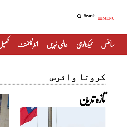
Search
MENU
سائنس
ٹیکنالوجی
عالمی خبریں
انٹرٹینمنٹ
کھیل
کرونا وائرس
تازہ ترین