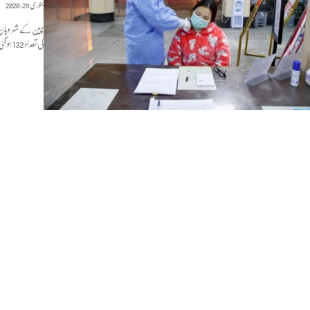
جنوری 29, 2020
چین کے شہر وہان
کی تعداد 132 ہوگئی ہے جبکہ 1500 افراد کی حالت تشویش ناک بتائی جارہی ہے۔ دنیا بھر سے موصولہ...