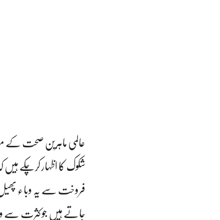
عالمی ماہرین صحت کے مط
شکوک کا اظہار کرچکے ہیں ک
فروخت سے یہ وباء پھیل ر
جاتے ہیں جو کثرت سے وہا