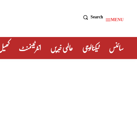
Search
MENU
سائنس
ٹیکنالوجی
عالمی خبریں
انٹرٹینمنٹ
کھیل