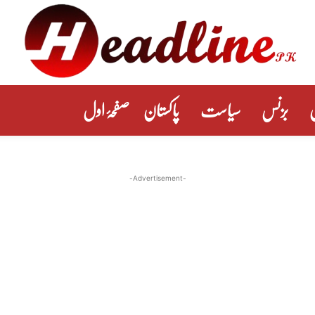
بزنس
سیاست
پاکستان
صفحۂ اول
-Advertisement-