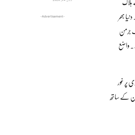
 ہلاک
ی ہے۔ دنیا بھر
-Advertisement-
کی شب جرمن
۔ واضع
ی پر غور
چین کے ساتھ