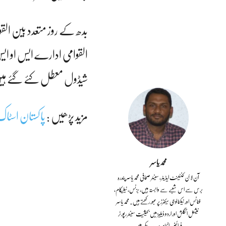
بدھ کے روز متعدد بین الق
القوامی ادارے ایس او ایس
شیڈول معطل کئے گئے ہیں جبک
مزید پڑھیں :
پاکستان اسٹاک 
محمد یاسر
آن لائن کنٹینٹ ایڈیٹر، سینئر صحافی محمد یاسر پندرہ
برس سے اس شعبے سے وابستہ ہیں، بزنس، ٹیلیکام،
فنانس اور ٹیکنالوجی سیکٹرز پر عبور رکھتے ہیں۔ محمد یاسر
نیشنل انگلش اور اردو ڈیلیز میں بحیثیت سینئر رپورٹر
فرائض انجام دے چکے ہیں