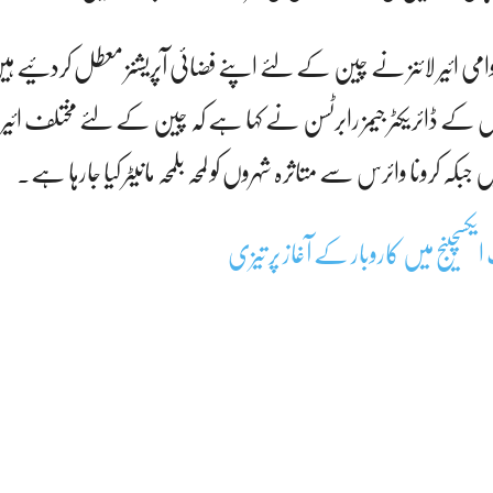
وامی ائیر لائنز نے چین کے لئے اپنے فضائی آپریشنز معطل کردئیے 
 کے ڈائریکٹر جیمز رابرٹسن نے کہا ہے کہ چین کے لئے مختلف ائیر 
ہ کرونا وائرس سے متاثرہ شہروں کو لمحہ بلمحہ مانیٹر کیا جارہا ہے۔
ایکسچینج میں کاروبار کے آغاز پر تیزی