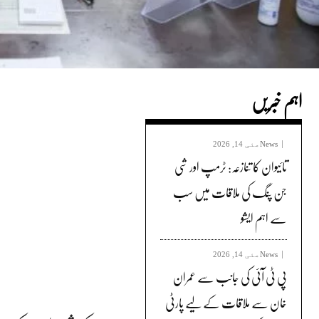
اہم خبریں
News
مئی 14, 2026
تائیوان کا تنازعہ: ٹرمپ اور شی
جن پنگ کی ملاقات میں سب
سے اہم ایشو
News
مئی 14, 2026
پی ٹی آئی کی جانب سے عمران
خان سے ملاقات کے لیے پارٹی