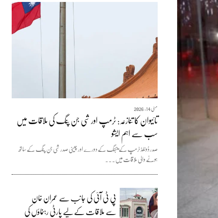
مئی 14, 2026
تائیوان کا تنازعہ: ٹرمپ اور شی جن پنگ کی ملاقات میں
سب سے اہم ایشو
صدر ڈونلڈ ٹرمپ کے بیجنگ کے دورے اور چینی صدر شی جن پنگ کے ساتھ
ہونے والی ملاقات میں...
پی ٹی آئی کی جانب سے عمران خان
سے ملاقات کے لیے پارٹی رہنماؤں کی