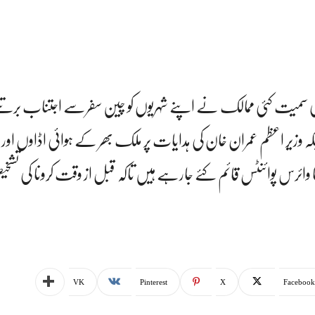
، جرمنی سمیت کئی ممالک نے اپنے شہریوں کو چین سفرسے اجتناب برتن
 وزیر اعظم عمران خان کی ہدایات پر ملک بھر کے ہوائی اڈاوں او
ا وائرس پوائنٹس قائم کئے جارہے ہیں تاکہ قبل از وقت کرونا کی تشخ
VK
Pinterest
X
Facebook