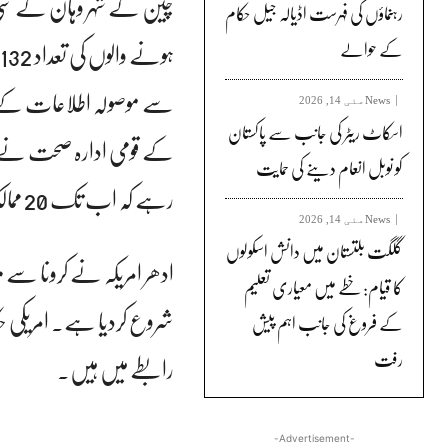
چین کے شہر وہان کے سی 
رہنماؤں کی فہرست اڈیالہ جیل حکام
کے حوالے
News
مئی 14, 2026
اسکاٹ ریٹر کی جانب سے پاکستان
کے قومی ادارہ صحت نے 
کو نوبل انعام دینے کی حمایت
رہے کہ اب تک 20 ممالک میں کرونا وائرس کی اطلاعات موصول ہوئی ہیں۔
News
مئی 14, 2026
گلگت بلتستان میں دانش اسکولوں
ادھر امریکہ نے کرونا سے م
کا قیام: خطے میں معیاری تعلیم
شروع کردیا ہے۔ امریکی حک
کے فروغ کی جانب اہم پیش
رفت
رابطے میں ہیں۔
-Advertisement-