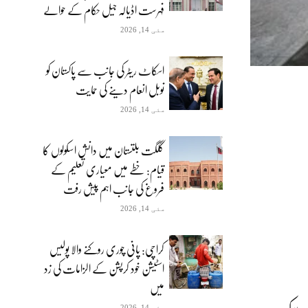
فہرست اڈیالہ جیل حکام کے حوالے
مئی 14, 2026
اسکاٹ ریٹر کی جانب سے پاکستان کو
نوبل انعام دینے کی حمایت
مئی 14, 2026
گلگت بلتستان میں دانش اسکولوں کا
قیام: خطے میں معیاری تعلیم کے
فروغ کی جانب اہم پیش رفت
مئی 14, 2026
کراچی: پانی چوری روکنے والا پولیس
اسٹیشن خود کرپشن کے الزامات کی زد
میں
مئی 14, 2026