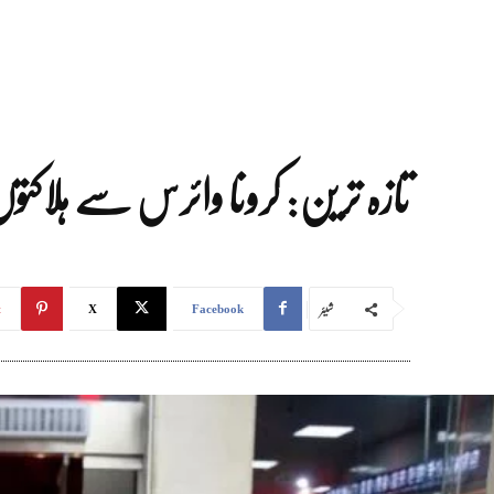
تازہ ترین: کرونا وائرس سے ہلاکتوں کی تعداد 132 ہوگئی، 6 ہزار س
شیئر
t
X
Facebook