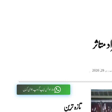
ی 29, 2020
ہمارا واٹس اپپ گروپ جوائن کریں
تازہ ترین