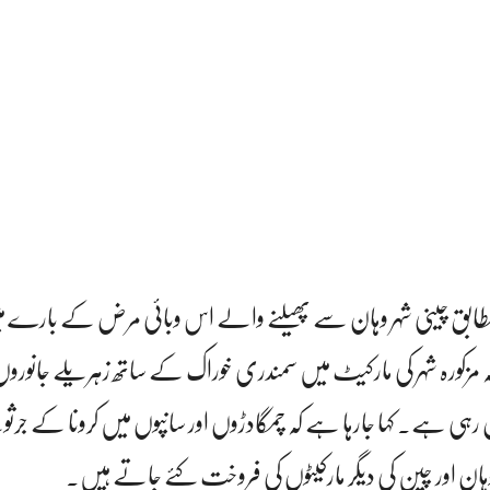
ابق چینی شہر وہان سے پھیلنے والے اس وبائی مرض کے بارے م
ہ مزکورہ شہر کی مارکیٹ میں سمندری خوراک کے ساتھ زہریلے جانوروں
ہی ہے۔ کہا جارہا ہے کہ چمگادڑوں اور سانپوں میں کرونا کے جر
ن اور چین کی دیگر مارکیٹوں کی فروخت کئے جاتے ہیں۔