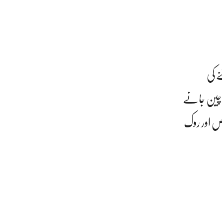
ے کی
ر چین جانے
یص اور روک