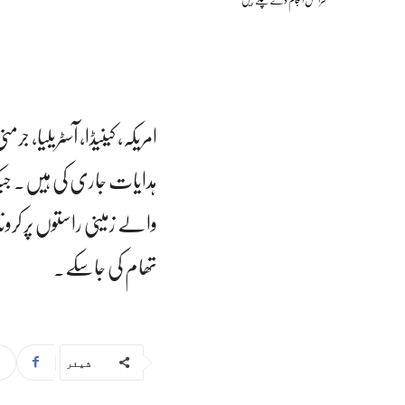
امریکہ، کینیڈا، آسٹریلیا
ہدایات جاری کی ہیں۔ جبکہ
والے زمینی راستوں پر کرون
تھام کی جاسکے۔
شیئر