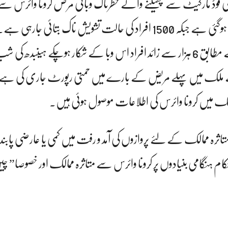
فوڈ مارکیٹ سے پھیلنے والے خطرناک وبائی مرض کرونا وائرس سے
ہونے والوں کی تعداد 132 ہوگئی ہے جبکہ 1500 افراد کی حالت تشویش ناک بتائی جارہ
سے موصولہ اطلاعات کے مطابق 6 ہزار سے زائد افراد اس وبا کے شکار ہوچکے ہیںبدھ 
ملک میں پہلے مریض کے بارے میں حمتی رپورٹ جاری کی ہے
تاثرہ ممالک کے لئے پروازوں کی آمد و رفت میں کمی یا عارضی پابند
ام ہنگامی بنیادوں پر کرونا وائرس سے متاثرہ ممالک اور خصوصا” 