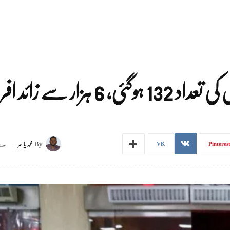
ے زائد افراد متاثر
By
محمد یاسر
جنور
VK
Pinteres