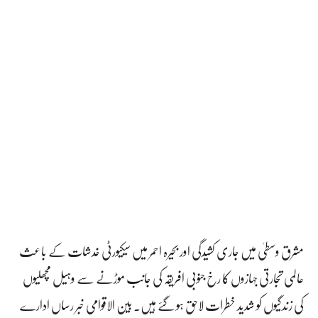
مشرق وسطیٰ میں جاری کشیدگی اور بحیرہ احمر میں سیکیورٹی خدشات کے باعث
عالمی تجارتی جہازوں کا رخ جنوبی افریقہ کی جانب موڑنے سے وہیل مچھلیوں
کی زندگیوں کو شدید خطرات لاحق ہو گئے ہیں۔ بین الاقوامی خبر رساں ادارے