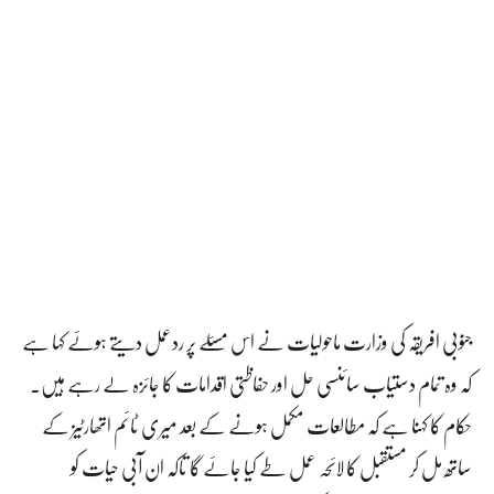
جنوبی افریقہ کی وزارت ماحولیات نے اس مسئلے پر ردعمل دیتے ہوئے کہا ہے
کہ وہ تمام دستیاب سائنسی حل اور حفاظتی اقدامات کا جائزہ لے رہے ہیں۔
حکام کا کہنا ہے کہ مطالعات مکمل ہونے کے بعد میری ٹائم اتھارٹیز کے
ساتھ مل کر مستقبل کا لائحہ عمل طے کیا جائے گا تاکہ ان آبی حیات کو