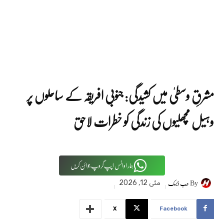
مشرقِ وسطیٰ میں کشیدگی: جنوبی افریقہ کے ساحلوں پر
وہیل مچھلیوں کی زندگی کو خطرات لاحق
ہمارا واٹس اپپ گروپ جوائن کریں
By
ویب ڈیسک
مئی 12, 2026
X
Facebook