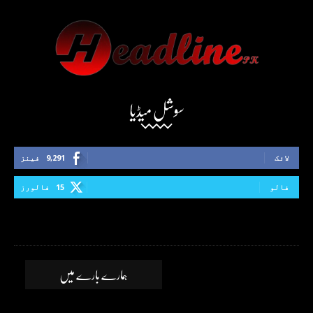
سوشل میڈیا
لائک
9,291
فینز
فالو
15
فالورز
ہمارے بارے میں