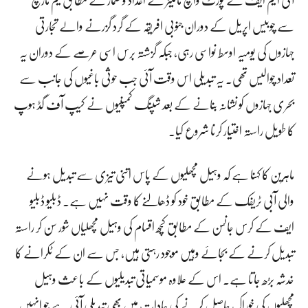
سے چوبیس اپریل کے دوران جنوبی افریقہ کے گرد گزرنے والے تجارتی
جہازوں کی یومیہ اوسط نواسی رہی، جبکہ گزشتہ برس اسی عرصے کے دوران یہ
تعداد چوالیس تھی۔ یہ تبدیلی اس وقت آئی جب حوثی باغیوں کی جانب سے
بحری جہازوں کو نشانہ بنانے کے بعد شپنگ کمپنیوں نے کیپ آف گڈ ہوپ
کا طویل راستہ اختیار کرنا شروع کیا۔
ماہرین کا کہنا ہے کہ وہیل مچھلیوں کے پاس اتنی تیزی سے تبدیل ہونے
والی آبی ٹریفک کے مطابق خود کو ڈھالنے کا وقت نہیں ہے۔ ڈبلیو ڈبلیو
ایف کے کرس جانسن کے مطابق کچھ اقسام کی وہیل مچھلیاں شور سن کر راستہ
تبدیل کرنے کے بجائے وہیں موجود رہتی ہیں، جس سے ان کے ٹکرانے کا
خدشہ بڑھ جاتا ہے۔ اس کے علاوہ موسمیاتی تبدیلیوں کے باعث وہیل
مچھلیوں کی خوراک حاصل کرنے کی عادات میں بھی تبدیلی آئی ہے جو انہیں