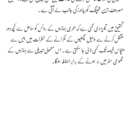
مصروف ترین شپنگ کوریڈورز کی جانب لے آتی ہے۔
تحقیق میں تجویز دی گئی ہے کہ بحری جہازوں کے روٹس کو ساحل سے کچھ دور
منتقل کرنے سے وہیل مچھلیوں کے ٹکرانے کے خطرات میں بیس سے
پچاس فیصد تک کمی لائی جا سکتی ہے۔ اس معمولی تبدیلی سے جہازوں کے
مجموعی سفر میں نہ ہونے کے برابر اضافہ ہوگا۔