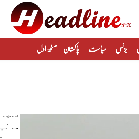
بزنس
سیاست
پاکستان
صفحۂ اول
ncategorized
مالیا