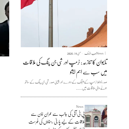
News
ویب ڈیسک
مئی 14, 2026
-
تائیوان کا تنازعہ: ٹرمپ اور شی جن پنگ کی ملاقات
میں سب سے اہم ایشو
صدر ڈونلڈ ٹرمپ کے بیجنگ کے دورے اور چینی صدر شی جن پنگ کے ساتھ
ہونے والی ملاقات میں...
News
پی ٹی آئی کی جانب سے عمران خان سے
ملاقات کے لیے پارٹی رہنماؤں کی فہرست