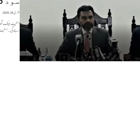
سود 25۔13 پر برقرار
جنوری 28, 2020
رہے گی۔ اسٹیٹ بینک گورن