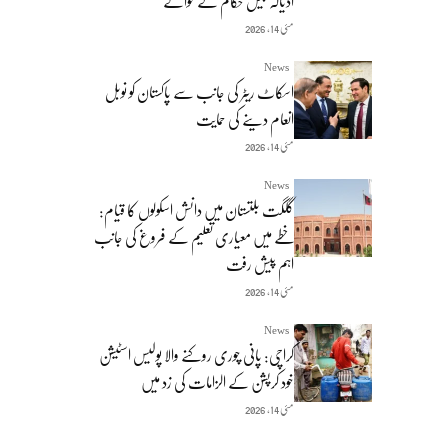
اڈیالہ جیل حکام کے حوالے
مئی 14, 2026
News
اسکاٹ ریٹر کی جانب سے پاکستان کو نوبل
انعام دینے کی حمایت
مئی 14, 2026
News
گلگت بلتستان میں دانش اسکولوں کا قیام:
خطے میں معیاری تعلیم کے فروغ کی جانب
اہم پیش رفت
مئی 14, 2026
News
کراچی: پانی چوری روکنے والا پولیس اسٹیشن
خود کرپشن کے الزامات کی زد میں
مئی 14, 2026