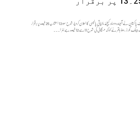
اسٹیٹ بینک آف پاکستان نے آئیندہ دو ماہ کیلئے مالیاتی پالیسی کا اعلان کردیا، شرح سود 13 اعشاریہ 25 فیصد پر برقرار
ر رضا باقر نے کہا کہ مہنگائی کی شرح 11سے 12 فیصد ہے لہزا...