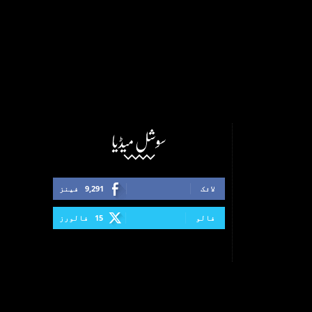
سوشل میڈیا
لائک
9,291
فینز
فالو
15
فالورز