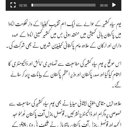
پ
02:50
00:00
ل
یوم سیاہ کشمیر کے حوالے سے ایک اہم تقریب کینیڈا کے دارلحکومت اٹاوا
ی
میں پاکستان ہائی کمیشن میں منعقد ہوئی جس میں کشمیر کمیٹی اٹاوا کے عہدہ
ئ
داران اور ارکان کے علاوہ عام پاکستانی کینیڈین شہریوں نے بھی شرکت کی۔
ر
اس موقع پر یوم سیاہ کشمیر کی مناسبت سے تصاویری نمائش اور ڈاکیومنٹری کا
اہتمام کیا گیا اور صدر پاکستان اور وزیر اعظم پاکستان کے بیانات پڑھ کر سنائے
گئے۔
علاوہ ازیں مقامی جنوبی ایشائی میڈیا نے بھی یوم سیاہ کشمیر کی مناسبت سے
خصوصی پروگرام اور ڈاکیمنٹریز نشر کیں۔قونصل جنرل آف پاکستان ٹورنٹو عبد
الحمید اور قونصل جنرل آف پاکستان مانتڑیال نے مختلف ٹی وی چینلز کے