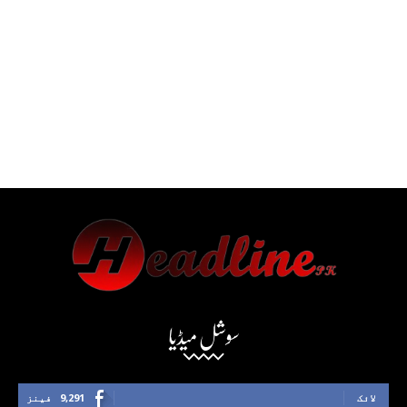
سوشل میڈیا
لائک
9,291
فینز