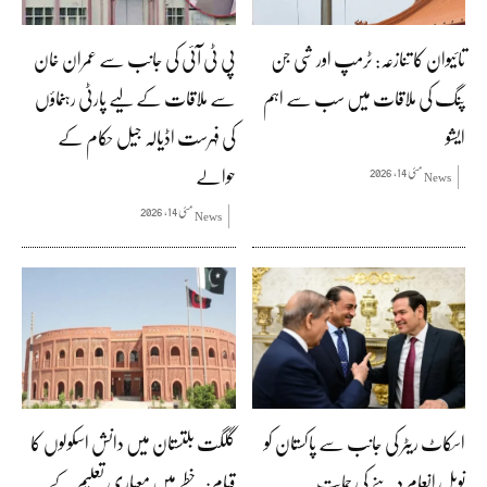
تائیوان کا تنازعہ: ٹرمپ اور شی جن
پی ٹی آئی کی جانب سے عمران خان
پنگ کی ملاقات میں سب سے اہم
سے ملاقات کے لیے پارٹی رہنماؤں
ایشو
کی فہرست اڈیالہ جیل حکام کے
حوالے
مئی 14, 2026
News
مئی 14, 2026
News
اسکاٹ ریٹر کی جانب سے پاکستان کو
گلگت بلتستان میں دانش اسکولوں کا
نوبل انعام دینے کی حمایت
قیام: خطے میں معیاری تعلیم کے