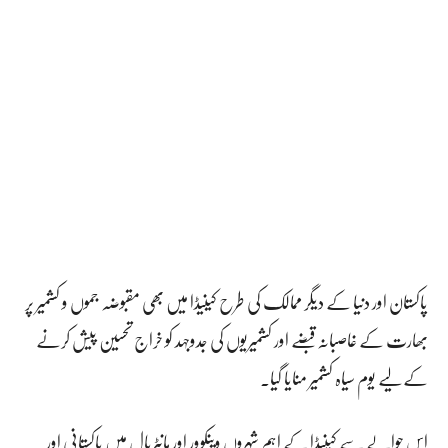
پاکستان اور دنیا کے دیگر ممالک کی طرح کینیڈا میں بھی مقبوضہ جموں و کشمیر پر
بھارت کے غاصبانہ قبضے اور کشمیریوں کی جدوجہد کو خراج تحسین پیش کرنے
کے لیے یوم سیاہ کشمیر منایا گیا۔
اس حوالے سے کینیڈا کے اہم شہروں وینکوور اور مانٹریال میں پاکستانی اور