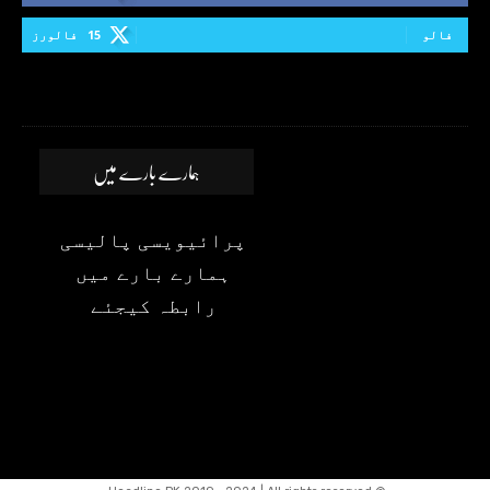
فالو
15
فالورز
ہمارے بارے میں
پرائیویسی پالیسی
ہمارے بارے میں
رابطہ کیجئے