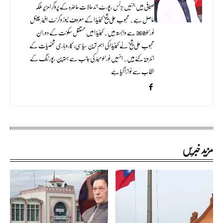
صحافی ہیں جنہیں بزنس رپورٹ اند حالات حاضرہ کے پروگرامز پر ملکہ
حاصل ہے۔ محبوب علی شیخ کینیڈا کے معروف نیوز و کرنٹ افیئر چینل
ٹورنٹو 360 سے وابستہ ہیں۔ کینیڈا میں مستقل سکونت کے دوران
محبوب علی شیخ نے کینیڈا کی اہم ترین سیاسی، کاروباری شخصیات کے
انٹرویز کئے ہیں۔ انہیں ٹورنٹو میئر کی جانب سے بہترین رپورٹنگ کے
خطاب سے نوازا گیا ہے
مزید خبریں