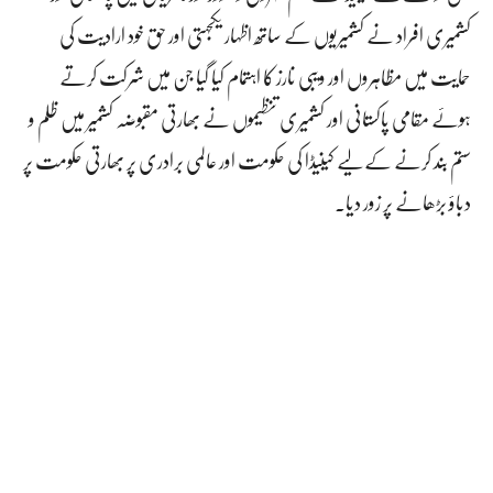
کشمیری افراد نے کشمیریوں کے ساتھ اظہار یکجہتی اور حق خود ارادیت کی
حمایت میں مظاہروں اور ویبی نارز کا اہتمام کیا گیا جن میں شرکت کرتے
ہوئے مقامی پاکستانی اور کشمیری تنظیموں نے بھارتی مقبوضہ کشمیر میں ظلم و
ستم بند کرنے کے لیے کینیڈا کی حکومت اور عالمی برادری پر بھارتی حکومت پر
دباؤ بڑھانے پر زور دیا۔