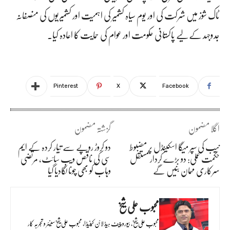
ٹاک شوز میں شرکت کی اور یوم سیاہ کشمیر کی اہمیت اور کشمیریوں کی منصفانہ
جدوجہد کے لیے پاکستانی حکومت اور عوام کی حمایت کا اعادہ کیا۔
Pinterest
X
Facebook
اگلا مضمون
گزشتہ مضمون
نیب کی سپر میگا اسکینڈل پر مضبوط
دو کروڑ روپے سے تیار کردہ کے ایم
حکمت عملی: دو بڑے کردار مستقل
سی کی ناقص ویب سائٹ، مرتضی
سرکاری مہمان بنیں گے
وہاب کو بھی چونا لگادیا گیا
محبوب علی شیخ
محبوب علی شیخ، بیورو چیف ہیڈ لائن کینیڈا، محبوب علی شیخ سینئر و تجربہ کار