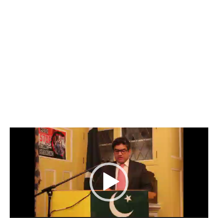
و
ی
ڈ
ی
و