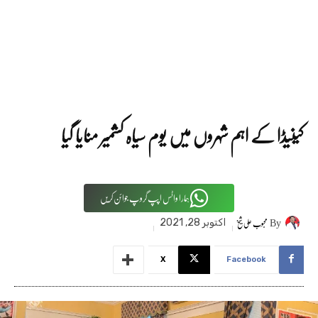
کینیڈا کے اہم شہروں میں یوم سیاہ کشمیر منایا گیا
ہمارا واٹس اپپ گروپ جوائن کریں
By
محبوب علی شیخ
اکتوبر 28, 2021
X
Facebook