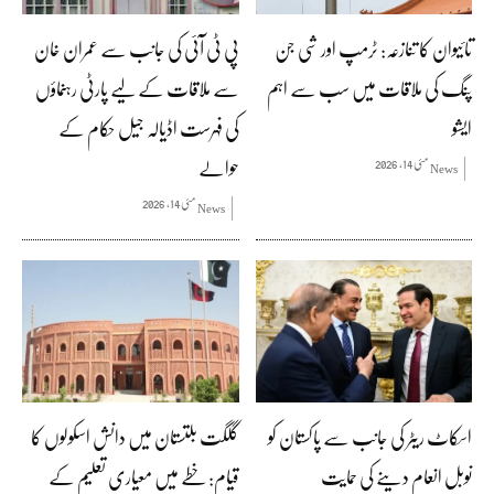
تائیوان کا تنازعہ: ٹرمپ اور شی جن
پی ٹی آئی کی جانب سے عمران خان
پنگ کی ملاقات میں سب سے اہم
سے ملاقات کے لیے پارٹی رہنماؤں
ایشو
کی فہرست اڈیالہ جیل حکام کے
حوالے
مئی 14, 2026
News
مئی 14, 2026
News
اسکاٹ ریٹر کی جانب سے پاکستان کو
گلگت بلتستان میں دانش اسکولوں کا
نوبل انعام دینے کی حمایت
قیام: خطے میں معیاری تعلیم کے