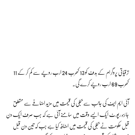
ترقیاتی پروگرام کے ہدف کو 13 کھرب 24 ارب روپے سے کم کر کے 11
کھرب 69 ارب روپے کرے گی۔
آئی ایم ایف کی جانب سے بجلی کی قیمت میں مزید اضافے سے متعلق
جائزہ رپورٹ ایک ایسے وقت میں سامنے آئی ہے کہ جب صرف ایک دن
قبل حکومت نے بجلی کی قیمت میں اضافہ کیا ہے جب کہ تین دن قبل