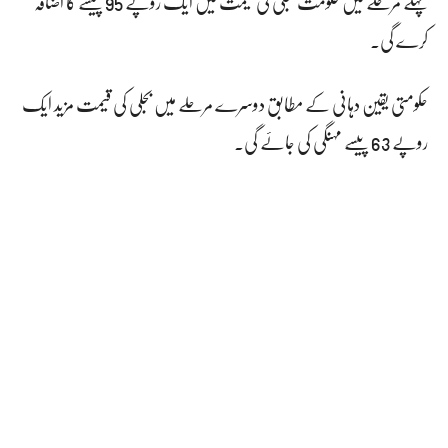
پہلے مرحلے میں حکومت بجلی کی قیمت میں ایک روپے 95 پیسے کا اضافہ
کرے گی۔
حکومتی یقین دہانی کے مطابق دوسرے مرحلے میں بجلی کی قیمت مزید ایک
روپے 63 پیسے مہنگی کی جائے گی۔