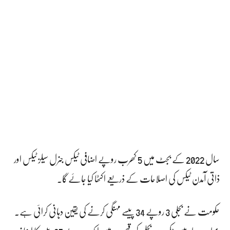
سال 2022 کے بجٹ میں 5 کھرب روپے اضافی ٹیکس جنرل سیلز ٹیکس اور
ذاتی آمدن ٹیکس کی اصلاحات کے ذریعے اکٹھا کیا جائے گا۔
حکومت نے بجلی 3 روپے 34 پیسے مہنگی کرنے کی یقین دہانی کرائی ہے۔