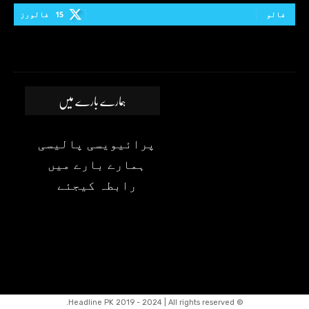
فالو
15
فالورز
ہمارے بارے میں
پرائیویسی پالیسی
ہمارے بارے میں
رابطہ کیجئے
© Headline PK 2019 - 2024 | All rights reserved.