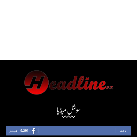
سوشل میڈیا
لائک
9,291
فینز