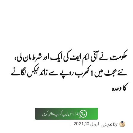
حکومت نے آئی ایم ایف کی ایک اور شرط مان لی،
نئے بجٹ میں 1 کھرب روپے سے زائد ٹیکس لگانے
کا وعدہ
ہمارا واٹس اپپ گروپ جوائن کریں
By
زورین زبیر
اپریل 10, 2021