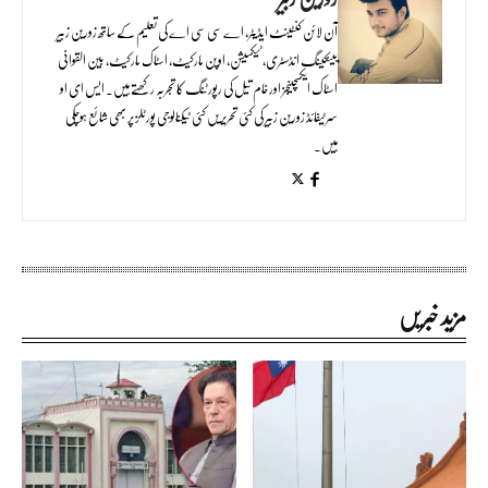
آن لائن کنٹینٹ ایڈیٹر، اے سی سی اے کی تعلیم کے ساتھ زورین زبیر
بینکینگ انڈسٹری، ٹیکسیشن، اوپن مارکیٹ، اسٹاک مارکیٹ، بین القوانی
اسٹاک ایکسچینجز اور خام تیل کی رپورٹنگ کا تجربہ رکھتے ہیں۔ ایس ای او
سرٹیفائڈ زورین زبیر کی کئی تحریریں کئی ٹیکنالوجی پورٹلز پر بھی شائع ہوچکی
ہیں۔
مزید خبریں