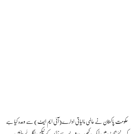
حکومت پاکستان نے عالمی مالیاتی ادارے(آئی ایم ایف) سے وعدہ کیا ہے
کہ نئے بجٹ میں ایک کھرب روپے سے زائد کے ٹیکس لگائے جائیں