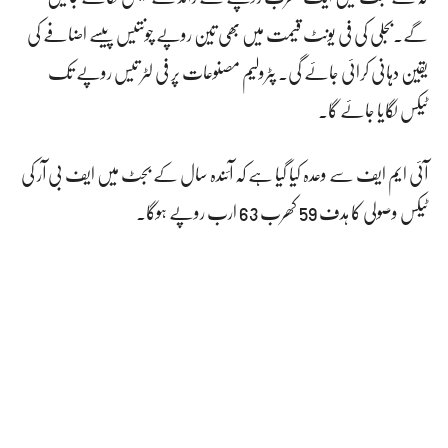
گے۔بجلی کی فی یونٹ قیمت میں بھی تین روپے چونتیس پیسے اضافے کی
یقین دہانی کرائی جائے گی۔ پٹرولیم مصنوعات پر فی لٹر تیس روپے تک
ٹیکس لگایا جائے گا۔
آئی ایم ایف سے وعدہ کیا گیا ہے کہ آئندہ سال کے بجٹ میں ایف بی آر کی
ٹیکس وصولی کا ہدف 59 کھرب 63 ارب روپے ہوگا۔