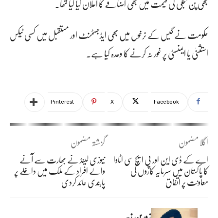
بھی پن بجلی کی قیمت میں بھی اضافے کا اعلان کیا گیا تھا۔
حکومت نے گیس کے نرخوں میں بھی ایڈجسٹمنٹ اور مستقبل میں کسی ٹیکس
استثنیٰ یا ایمنسٹی پر غور نہ کرنے کا وعدہ کیا ہے۔
Pinterest
X
Facebook
اگلا مضمون
گزشتہ مضمون
اے کے ڈی این اور پی ایچ سی اٹاوا
نیوزی لینڈ نے بھارت سے آنے
کا پاکستان میں سرمایہ کاروں کی
والے افراد کے ملک میں داخلے پر
معاونت پر اتفاق
پابندی عائد کردی
زورین زبیر