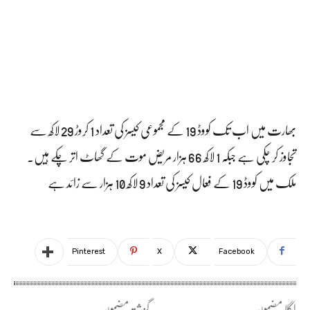
بھارت میں اب تک کووڈ 19 کے مجموعی کیسز کی تعداد 1 کروڑ 29 لاکھ سے
تجاوز کر چکی ہے جبکہ 1 لاکھ 66 ہزار مریض موت کے گھاٹ اتر چکے ہیں۔
ملک میں کووڈ 19 کے فعال کیسز کی تعداد 9 لاکھ 10 ہزار سے زائد ہے
Pinterest
X
Facebook
اگلا مضمون
گزشتہ مضمون