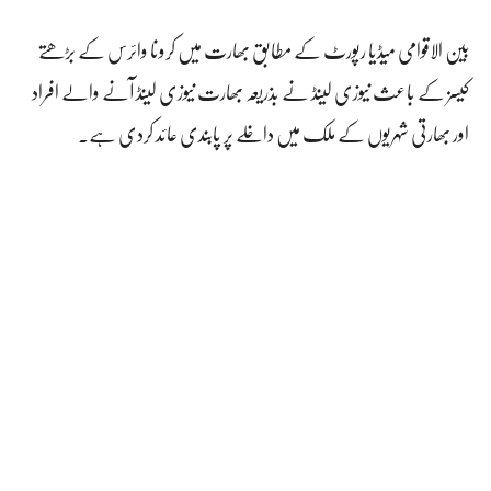
بین الاقوامی میڈیا رپورٹ کے مطابق بھارت میں کرونا وائرس کے بڑھتے
کیسز کے باعث نیوزی لینڈ نے بذریعہ بھارت نیوزی لینڈ آنے والے افراد
اور بھارتی شہریوں کے ملک میں داخلے پر پابندی عائد کردی ہے۔