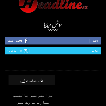
سوشل میڈیا
لائک
9,291
فینز
فالو
15
فالورز
ہمارے بارے میں
پرائیویسی پالیسی
ہمارے بارے میں