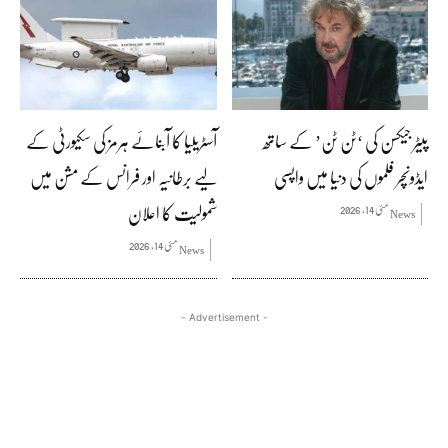
پیٹر جیکسن کی ‘ٹن ٹن’ کے ساتھ
آسٹریلیا کا آبنائے ہرمز کی سکیورٹی کے
ایڈونچر فلموں کی دنیا میں واپسی
لیے برطانیہ اور فرانس کے مشن میں
شمولیت کا اعلان
مئی 14, 2026
News
مئی 14, 2026
News
- Advertisement -