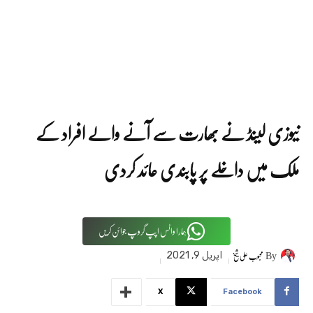
نیوزی لینڈ نے بھارت سے آنے والے افراد کے
ملک میں داخلے پر پابندی عائد کردی
ہمارا واٹس اپپ گروپ جوائن کریں
By
محبوب علی شیخ
اپریل 9, 2021
X
Facebook