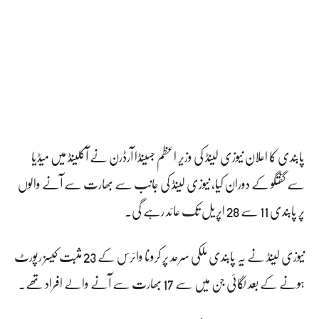
پابندی کا اعلان نیوزی لینڈ کی وزیر اعظم جسینڈا آرڈرن نے آکلینڈ میں میڈیا
سے گفتگو کے دوران کیا، نیوزی لینڈ کی جانب سے بھارت سے آنے والوں
پر پابندی 11 سے 28 اپریل تک عائد رہے گی۔
نیوزی لینڈ نے یہ پابندی ملکی سرحد پر کرونا وائرس کے 23 مثبت کیسز رپورٹ
ہونے کے بعد لگائی جن میں سے 17 بھارت سے آنے والے افراد تھے۔