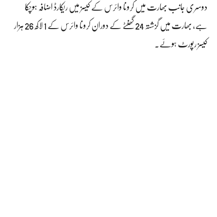
دوسری جانب بھارت میں کرونا وائرس کے کیسز میں ریکارڈ اضافہ ہوچکا
ہے، بھارت میں گزشتہ 24 گھنٹے کے دوران کرونا وائرس کے 1 لاکھ 26 ہزار
کیسز رپورٹ ہوئے۔