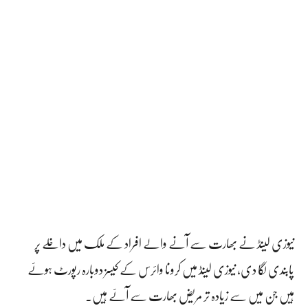
نیوزی لینڈ نے بھارت سے آنے والے افراد کے ملک میں داخلے پر
پابندی لگا دی، نیوزی لینڈ میں کرونا وائرس کے کیسز دوبارہ رپورٹ ہوئے
ہیں جن میں سے زیادہ تر مریض بھارت سے آئے ہیں۔