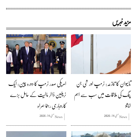
مزید خبریں
تائیوان کا تنازعہ: ٹرمپ اور شی جن
امریکی صدر ٹرمپ کا دورہ چین: ایک
پنگ کی ملاقات میں سب سے اہم
ٹریلین ڈالر مالیت کے حامل بڑے
ایشو
کاروباری رہنما ہمراہ
مئی 14, 2026
مئی 14, 2026
News
News