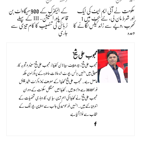
حکومت نے آئی ایم ایف کی ایک
کے الیکٹرک کے 900 میگاواٹ بن
اور شرط مان لی، نئے بجٹ میں 1
قاسم پاور اسٹیشن- III کے پہلے
کھرب روپے سے زائد ٹیکس لگانے کا
ٹربائن کی تنصیب کا کام تیزی سے
وعدہ
جاری
محبوب علی شیخ
محبوب علی شیخ، بیورو چیف ہیڈ لائن کینیڈا، محبوب علی شیخ سینئر و تجربہ کار
صحافی ہیں جنہیں بزنس رپورٹ اند حالات حاضرہ کے پروگرامز پر ملکہ
حاصل ہے۔ محبوب علی شیخ کینیڈا کے معروف نیوز و کرنٹ افیئر چینل
ٹورنٹو 360 سے وابستہ ہیں۔ کینیڈا میں مستقل سکونت کے دوران
محبوب علی شیخ نے کینیڈا کی اہم ترین سیاسی، کاروباری شخصیات کے
انٹرویز کئے ہیں۔ انہیں ٹورنٹو میئر کی جانب سے بہترین رپورٹنگ کے
خطاب سے نوازا گیا ہے