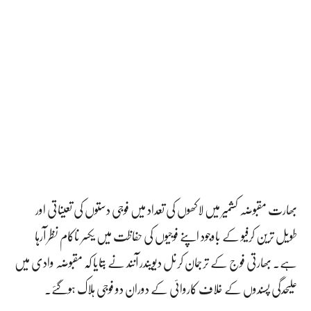
بھارت مقبوضہ کشمیر میں لاکھوں کی تعداد میں فوجی دستوں کی تعیناتی اور
طویل ترین کرفیو کے باوجود اپنے فوجیوں کی حفاظت میں یکسر ناکام نظر آرہا
ہے۔ بھارتی فوج کے ترجمان کرنل دیویندر آنند نے بتایا کہ مقبوضہ وادی میں
علیحدگی پسندوں کے خلاف کاروائی کے دوران دو فوجی ہلاک ہوگئے۔