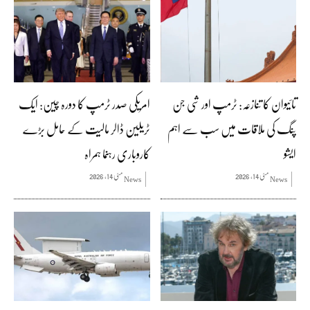
تائیوان کا تنازعہ: ٹرمپ اور شی جن
امریکی صدر ٹرمپ کا دورہ چین: ایک
پنگ کی ملاقات میں سب سے اہم
ٹریلین ڈالر مالیت کے حامل بڑے
ایشو
کاروباری رہنما ہمراہ
مئی 14, 2026
مئی 14, 2026
News
News