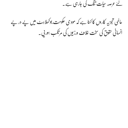
لئے عرصہ حیات تنگ کی جارہی ہے۔
عالمی تجزیہ کاروں کا کہنا ہے کہ مودی حکومت بوکھلاہٹ میں پے در پے
انسانی حقوق کی سخت خلاف ورزیوں کی مرتکب ہوریی۔