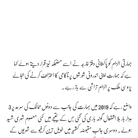
بھارتی الزام کو پاکستانی دفتر خارجہ نے اسے مضحکہ خیز قرار دیتے ہوئے کہا
ہے کہ بھارت اپنی اندرونی شورشوں پرناکامی کا اعتراف کرنے کی بجائے
پڑوسی ملک پر الزام تراشی سے باز رہے۔
واضع رہے کہ 2019 میں بھارت کی جانب سے دونوں ممالک کی سرحد پر 3
ہزار بار بلا اشتعال گولہ باری کی گئی جس کے نتیجے میں کئی معصوم شہری شہید
ہوئے۔ دوسری جانب مقبوضہ کشمیر میں طویل ترین کرفیو سے شہریوں کے