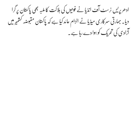
ادھر پریس ٹرسٹ آف انڈیا نے فوجیوں کی ہلاکت کا ملبہ بھی پاکستان پر گرا
دیا۔ بھارتی سرکاری میڈیا نے الزام عائد کیا ہے کہ پاکستان مقبوضہ کشمیر میں
آزادی کی تحریک کو ہوا دے رہا ہے۔