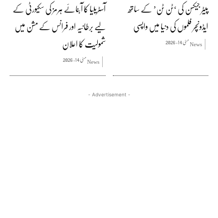
پیٹر جیکسن کی ‘ٹن ٹن’ کے ساتھ
آسٹریلیا کا آبنائے ہرمز کی سکیورٹی کے
ایڈونچر فلموں کی دنیا میں واپسی
لیے برطانیہ اور فرانس کے مشن میں
شمولیت کا اعلان
مئی 14, 2026
News
مئی 14, 2026
News
- Advertisement -