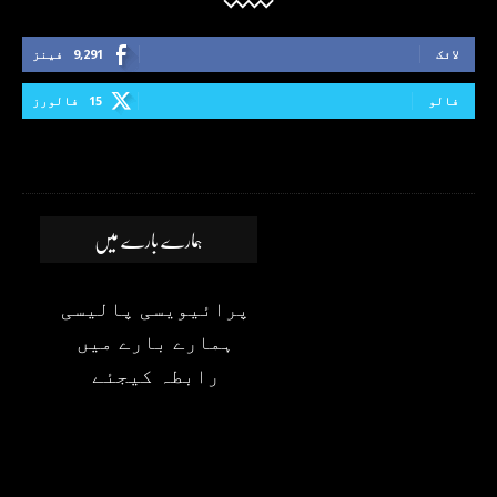
لائک
9,291
فینز
فالو
15
فالورز
ہمارے بارے میں
پرائیویسی پالیسی
ہمارے بارے میں
رابطہ کیجئے