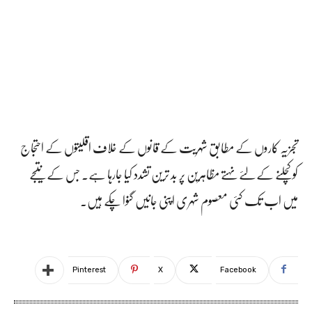
تجزیہ کاروں کے مطابق شہریت کے قانوں کے خلاف اقلیتوں کے احتجاج
کو کچلنے کے لئے نہتے مظاہرین پر بد ترین تشدد کیا جارہا ہے۔ جس کے نتیجے
میں اب تک کئی معصوم شہری اپنی جانیں گنوا چکے ہیں۔
Pinterest
X
Facebook