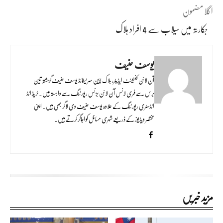
اگلا مضمون
جکارتہ میں سیلاب سے 4 افراد ہلاک
یوسف حنیف
آن لائن کنٹینٹ ایڈیٹر، بلاک چین سرٹیفائڈ یوسف حنیف گزشتہ تین
برس سے فری لانس آن لائن بزنس رپورٹنگ سے وابستہ ہیں۔ ٹریڈ انڈ
انڈسٹری رپورٹنگ کے علاوہ یوسف حنیف وی لاگر بھی ہیں۔ اپنی
مختصر ویڈیوز کے ذریعے شہری مسائل کو اجاگر کرتے ہیں۔
مزید خبریں