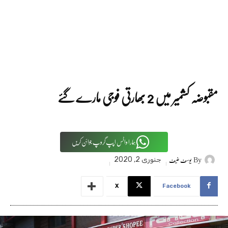
مقبوضہ کشمیر میں 2 بھارتی فوجی مارے گئے
ہمارا واٹس اپپ گروپ جوائن کریں
By
یوسف حنیف
جنوری 2, 2020
X
Facebook