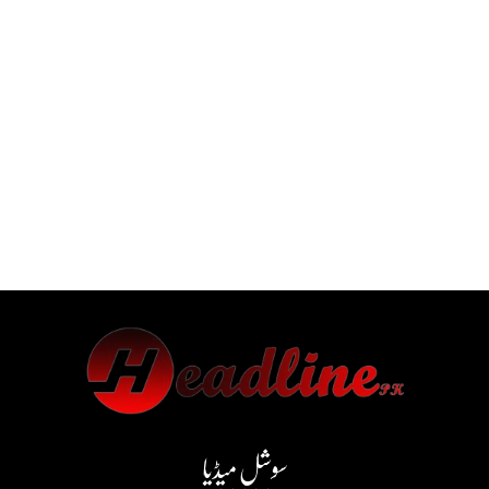
سوشل میڈیا